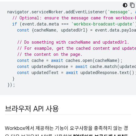
navigator
.
serviceWorker
.
addEventListener
(
'message'
,
// Optional: ensure the message came from workbox-
if
(
event
.
data
.
meta
===
'workbox-broadcast-update'
const
{
cacheName
,
updatedUrl
}
=
event
.
data
.
paylo
// Do something with cacheName and updatedUrl.
// For example, get the cached content and updat
// the content on the page.
const
cache
=
await
caches
.
open
(
cacheName
);
const
updatedResponse
=
await
cache
.
match
(
update
const
updatedText
=
await
updatedResponse
.
text
()
}
});
브라우저 API 사용
Workbox에서 제공하는 기능이 요구사항을 충족하지 않는 경