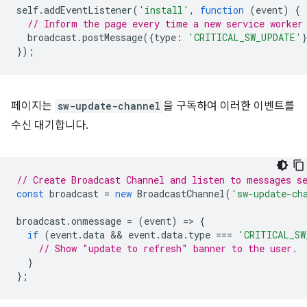
self
.
addEventListener
(
'install'
,
function
(
event
)
{
// Inform the page every time a new service worker
broadcast
.
postMessage
({
type
:
'CRITICAL_SW_UPDATE'
});
페이지는
sw-update-channel
을 구독하여 이러한 이벤트를
수신 대기합니다.
// Create Broadcast Channel and listen to messages s
const
broadcast
=
new
BroadcastChannel
(
'sw-update-ch
broadcast
.
onmessage
=
(
event
)
=
>
{
if
(
event
.
data
 && 
event
.
data
.
type
===
'CRITICAL_SW
// Show "update to refresh" banner to the user.
}
};