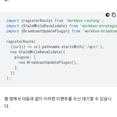
import
{
registerRoute
}
from
'workbox-routing'
;
import
{
StaleWhileRevalidate
}
from
'workbox-strategi
import
{
BroadcastUpdatePlugin
}
from
'workbox-broadca
registerRoute
(
({
url
})
=
>
url
.
pathname
.
startsWith
(
'/api/'
),
new
StaleWhileRevalidate
({
plugins
:
[
new
BroadcastUpdatePlugin
(),
],
})
);
웹 앱에서 다음과 같이 이러한 이벤트를 수신 대기할 수 있습니
다.