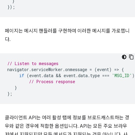
}
});
페이지는 메시지 핸들러를 구현하여 이러한 메시지를 가로챕니
다.
// Listen to messages
navigator
.
serviceWorker
.
onmessage
=
(
event
)
=
>
{
if
(
event
.
data
 && 
event
.
data
.
type
===
'MSG_ID'
)
// Process response
}
};
클라이언트 API는 여러 활성 탭에 정보를 브로드캐스트하는 경
우와 같은 경우에 적합한 옵션입니다. API는 모든 주요 브라우
저에서 지원되지만 모든 메서드가 지원되는 것은 아닙니다. 사