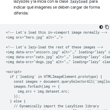
lazysizes y la inicia con la clase
lazyload
para
indicar qué imágenes se deben cargar de forma
diferida:
<!-- Let's load this in-viewport image normally -->

<img src="hero.jpg" alt="…">

<!-- Let's lazy-load the rest of these images -->

<img data-src="unicorn.jpg" alt="…" loading="lazy" c
<img data-src="cats.jpg" alt="…" loading="lazy" clas
<img data-src="dogs.jpg" alt="…" loading="lazy" clas
<script>

  if ('loading' in HTMLImageElement.prototype) {

    const images = document.querySelectorAll('img[lo
    images.forEach(img => {

      img.src = img.dataset.src;

    });

  } else {

    // Dynamically import the LazySizes library
