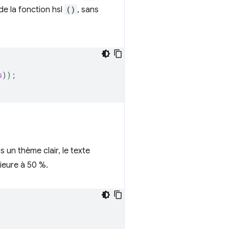
de la fonction hsl
()
, sans
s
));
 un thème clair, le texte
rieure à 50 %.