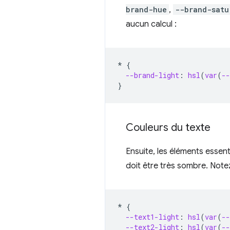
brand-hue
,
--brand-satu
aucun calcul :
*
{
--brand-light
:
hsl
(
var
(
--
}
Couleurs du texte
Ensuite, les éléments essent
doit être très sombre. Notez
*
{
--text1-light
:
hsl
(
var
(
--
--text2-light
:
hsl
(
var
(
--