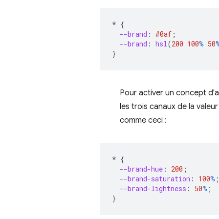
*
{
--brand
:
#0af
;
--brand
:
hsl
(
200
100
%
50
}
Pour activer un concept d'
les trois canaux de la valeu
comme ceci :
*
{
--brand-hue
:
200
;
--brand-saturation
:
100
%
--brand-lightness
:
50
%
;
}