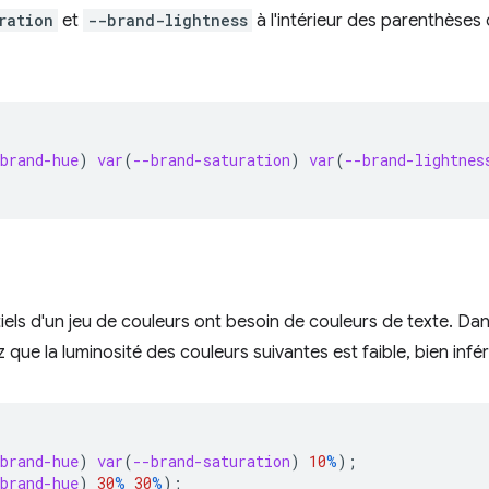
ration
et
--brand-lightness
à l'intérieur des parenthèses 
brand-hue
)
var
(
--brand-saturation
)
var
(
--brand-lightnes
iels d'un jeu de couleurs ont besoin de couleurs de texte. Dans
 que la luminosité des couleurs suivantes est faible, bien infé
brand-hue
)
var
(
--brand-saturation
)
10
%
);
brand-hue
)
30
%
30
%
);