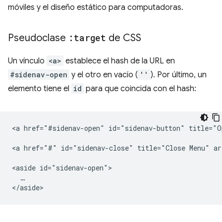
móviles y el diseño estático para computadoras.
Pseudoclase
:target
de CSS
Un vínculo
<a>
establece el hash de la URL en
#sidenav-open
y el otro en vacío (
''
). Por último, un
elemento tiene el
id
para que coincida con el hash:
<a href="#sidenav-open" id="sidenav-button" title="O
<a href="#" id="sidenav-close" title="Close Menu" ar
<aside id="sidenav-open">

  …
