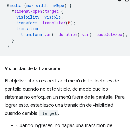
@
media
(
max-width
:
540px
)
{
#
sidenav-open
:
target
{
visibility
:
visible
;
transform
:
translateX
(
0
);
transition
:
transform
var
(
--duration
)
var
(
--easeOutExpo
);
}
}
Visibilidad de la transición
El objetivo ahora es ocultar el menú de los lectores de
pantalla cuando no esté visible, de modo que los
sistemas no enfoquen un menú fuera de la pantalla. Para
lograr esto, establezco una transición de visibilidad
cuando cambia
:target
.
Cuando ingreses, no hagas una transición de