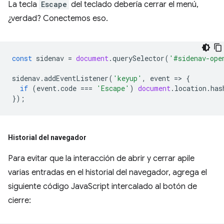
La tecla
Escape
del teclado debería cerrar el menú,
¿verdad? Conectemos eso.
const
sidenav
=
document
.
querySelector
(
'#sidenav-ope
sidenav
.
addEventListener
(
'keyup'
,
event
=
>
{
if
(
event
.
code
===
'Escape'
)
document
.
location
.
has
});
Historial del navegador
Para evitar que la interacción de abrir y cerrar apile
varias entradas en el historial del navegador, agrega el
siguiente código JavaScript intercalado al botón de
cierre: