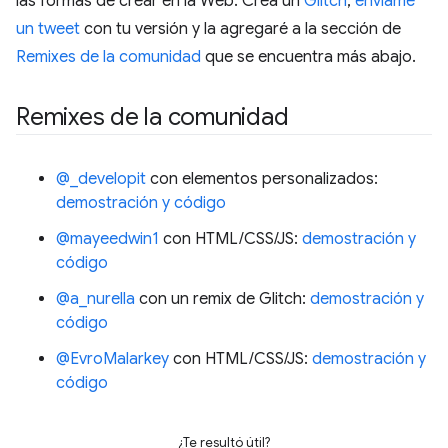
las formas de crear en la Web. Crea un
Glitch
,
envíame
un tweet
con tu versión y la agregaré a la sección de
Remixes de la comunidad
que se encuentra más abajo.
Remixes de la comunidad
@_developit
con elementos personalizados:
demostración y código
@mayeedwin1
con HTML/CSS/JS:
demostración y
código
@a_nurella
con un remix de Glitch:
demostración y
código
@EvroMalarkey
con HTML/CSS/JS:
demostración y
código
¿Te resultó útil?