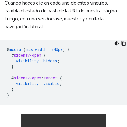
Cuando haces clic en cada uno de estos vínculos,
cambia el estado de hash de la URL de nuestra página.
Luego, con una seudoclase, muestro y oculto la
navegación lateral:
@
media
(
max-width
:
540px
)
{
#
sidenav-open
{
visibility
:
hidden
;
}
#
sidenav-open
:
target
{
visibility
:
visible
;
}
}