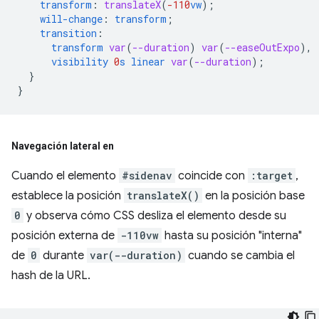
transform
:
translateX
(
-110
vw
);
will-change
:
transform
;
transition
:
transform
var
(
--duration
)
var
(
--easeOutExpo
),
visibility
0
s
linear
var
(
--duration
);
}
}
Navegación lateral en
Cuando el elemento
#sidenav
coincide con
:target
,
establece la posición
translateX()
en la posición base
0
y observa cómo CSS desliza el elemento desde su
posición externa de
-110vw
hasta su posición "interna"
de
0
durante
var(--duration)
cuando se cambia el
hash de la URL.