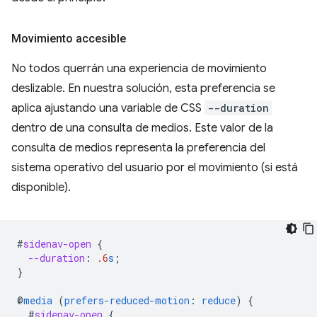
Movimiento accesible
No todos querrán una experiencia de movimiento
deslizable. En nuestra solución, esta preferencia se
aplica ajustando una variable de CSS
--duration
dentro de una consulta de medios. Este valor de la
consulta de medios representa la preferencia del
sistema operativo del usuario por el movimiento (si está
disponible).
#
sidenav-open
{
--duration
:
.6
s
;
}
@
media
(
prefers-reduced-motion
:
reduce
)
{
#
sidenav-open
{