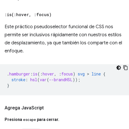
:
is(
:hover
,
:focus)
Este práctico pseudoselector funcional de CSS nos
permite ser inclusivos rápidamente con nuestros estilos
de desplazamiento, ya que también los comparte con el
enfoque.
.
hamburger
:
is
(
:
hover
,
:
focus
)
svg
 > 
line
{
stroke
:
hsl
(
var
(
--brandHSL
));
}
Agrega Java
Script
Presiona
escape
para cerrar
.