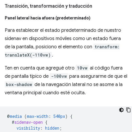
Transición
,
transformación y traducción
Panel lateral hacia afuera (predeterminado)
Para establecer el estado predeterminado de nuestro
sidenav en dispositivos móviles como un estado fuera
de la pantalla, posiciono el elemento con
transform:
translateX(-110vw)
.
Ten en cuenta que agregué otro
10vw
al código fuera
de pantalla típico de
-100vw
para asegurarme de que el
box-shadow
de la navegación lateral no se asome a la
ventana principal cuando esté oculta.
@
media
(
max-width
:
540px
)
{
#
sidenav-open
{
visibility
:
hidden
;