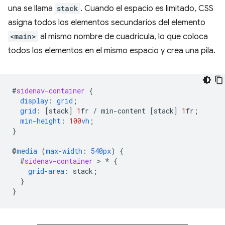
una se llama
stack
. Cuando el espacio es limitado, CSS
asigna todos los elementos secundarios del elemento
<main>
al mismo nombre de cuadrícula, lo que coloca
todos los elementos en el mismo espacio y crea una pila.
#
sidenav-container
{
display
:
grid
;
grid
:
[
stack
]
1
fr
/
min-content
[
stack
]
1
fr
;
min-height
:
100
vh
;
}
@
media
(
max-width
:
540px
)
{
#
sidenav-container
 > 
*
{
grid-area
:
stack
;
}
}