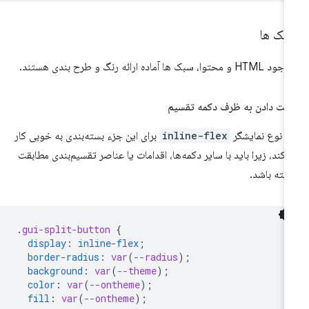
بک ها
H و محتوا، سبک ها آماده ارائه رنگ و طرح بندی هستند.
لت دادن به ظرف دکمه تقسیم
 نوع نمایشگر
inline-flex
برای این جزء بسته‌بندی به خوبی کار
‌کند، زیرا باید با سایر دکمه‌ها، اقدامات یا عناصر تقسیم‌بندی مطابقت
شته باشد.
.
gui-split-button
{
display
:
inline-flex
;
border-radius
:
var
(
--radius
);
background
:
var
(
--theme
);
color
:
var
(
--ontheme
);
fill
:
var
(
--ontheme
);