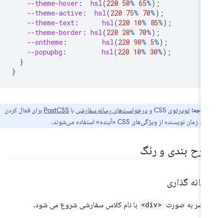
--theme-hover
:
hsl
(
220
50
%
65
%
);
--theme-active
:
hsl
(
220
75
%
70
%
);
--theme-text
:
hsl
(
220
10
%
85
%
);
--theme-border
:
hsl
(
220
20
%
70
%
);
--ontheme
:
hsl
(
220
90
%
5
%
);
--popupbg
:
hsl
(
220
10
%
30
%
);
}
}
توجه:
تودرتوی
CSS و
درخواست‌های رسانه سفارشی
با
PostCSS
برای فعال کردن
مان نویسنده از ویژگی‌های CSS «آینده» استفاده می‌شوند.
رح بندی و رنگ
شانه گذاری
صر به صورت
<div>
با نام کلاس سفارشی شروع می شود.