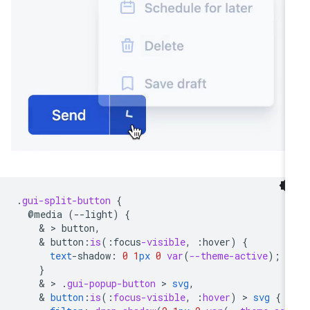
.
gui-split-button
{
@media
(--light)
{
    & > 
button,
    & 
button
:
is
(
:
focus
-visible
,
:
hover
)
{
text
-
shadow
:
0
1
px
0
var
(
--theme-active
);
}
    & > 
.
gui-popup-button
 > 
svg
,
    & 
button
:
is
(
:
focus-visible
,
:
hover
)
 > 
svg
{