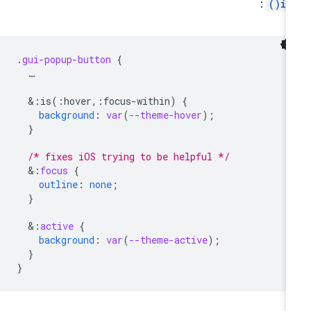
:
:i
.
gui-popup-button
{
…
&
:is(:hover,:focus-within)
{
background
:
var
(
--theme-hover
);
}
/* fixes iOS trying to be helpful */
&
:
focus
{
outline
:
none
;
}
&
:
active
{
background
:
var
(
--theme-active
);
}
}