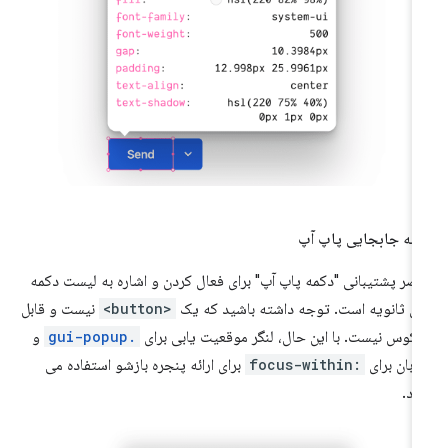
مه جابجایی پاپ آپ
صر پشتیبانی "دکمه پاپ آپ" برای فعال کردن و اشاره به لیست دکمه
ی ثانویه است. توجه داشته باشید که یک
<button>
نیست و قابل
کوس نیست. با این حال، لنگر موقعیت یابی برای
.gui-popup
و
زبان برای
:focus-within
برای ارائه پنجره بازشو استفاده می
د.