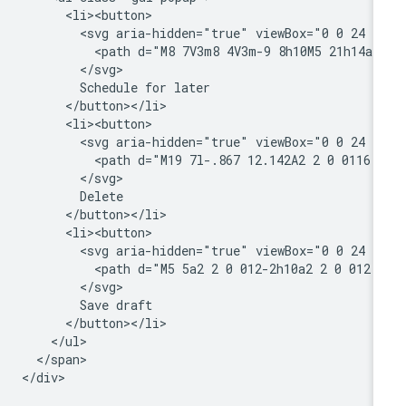
      <li><button>

        <svg aria-hidden="true" viewBox="0 0 24 24
          <path d="M8 7V3m8 4V3m-9 8h10M5 21h14a2 
        </svg>

        Schedule for later

      </button></li>

      <li><button>

        <svg aria-hidden="true" viewBox="0 0 24 24
          <path d="M19 7l-.867 12.142A2 2 0 0116.1
        </svg>

        Delete

      </button></li>

      <li><button>

        <svg aria-hidden="true" viewBox="0 0 24 24
          <path d="M5 5a2 2 0 012-2h10a2 2 0 012 2
        </svg>

        Save draft

      </button></li>

    </ul>

  </span>
