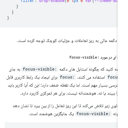
filter
:
drop-shadow
(
0
1
px
0
var
(
--theme-act
}
}
}
 دکمه عالی به ریز تعاملات و جزئیات کوچک توجه کرده است.
ته ای در مورد
:focus-visible
جه کنید که چگونه استایل های دکمه
:focus-visible
به جای
:fo
استفاده می کنند.
:focus
برای ایجاد یک رابط کاربری قابل
ترسی بسیار مهم است، اما یک نقطه ضعف دارد: این که آیا کاربر باید
 را ببیند یا نه، هوشمندانه نیست، برای هر تمرکزی کاربرد دارد.
دئوی زیر تلاش می‌کند تا این ریز تعامل را از بین ببرد تا نشان دهد
گونه
:focus-visible
یک جایگزین هوشمند است.