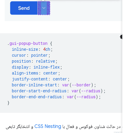
.
gui-popup-button
{
inline-size
:
4
ch
;
cursor
:
pointer
;
position
:
relative
;
display
:
inline-flex
;
align-items
:
center
;
justify-content
:
center
;
border-inline-start
:
var
(
--border
);
border-start-end-radius
:
var
(
--radius
);
border-end-end-radius
:
var
(
--radius
);
}
یه در حالت شناور، فوکوس و فعال با
CSS Nesting
و انتخابگر تابعی