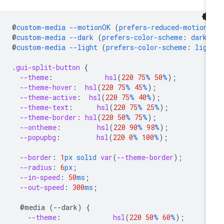
@
custom-media
--motionOK
(
prefers-reduced-motion
:
@
custom-media
--dark
(
prefers-color-scheme
:
dark
)
@
custom-media
--light
(
prefers-color-scheme
:
ligh
.
gui-split-button
{
--theme
:
hsl
(
220
75
%
50
%
);
--theme-hover
:
hsl
(
220
75
%
45
%
);
--theme-active
:
hsl
(
220
75
%
40
%
);
--theme-text
:
hsl
(
220
75
%
25
%
);
--theme-border
:
hsl
(
220
50
%
75
%
);
--ontheme
:
hsl
(
220
90
%
98
%
);
--popupbg
:
hsl
(
220
0
%
100
%
);
--border
:
1
px
solid
var
(
--theme-border
);
--radius
:
6
px
;
--in-speed
:
50
ms
;
--out-speed
:
300
ms
;
@media
(--dark)
{
--theme
:
hsl
(
220
50
%
60
%
);