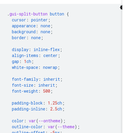
.
gui-split-button
button
{
cursor
:
pointer
;
appearance
:
none
;
background
:
none
;
border
:
none
;
display
:
inline-flex
;
align-items
:
center
;
gap
:
1
ch
;
white-space
:
nowrap
;
font-family
:
inherit
;
font-size
:
inherit
;
font-weight
:
500
;
padding-block
:
1.25
ch
;
padding-inline
:
2.5
ch
;
color
:
var
(
--ontheme
);
outline-color
:
var
(
--theme
);
outline-offset
:
-5
px
;