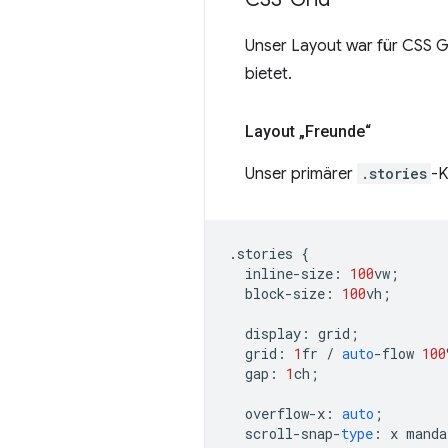
Unser Layout war für CSS Gr
bietet.
Layout „Freunde“
Unser primärer
.stories
-K
.
stories
{
inline
-
size
:
100
vw
;
block
-
size
:
100
vh
;
display
:
grid
;
grid
:
1
fr
/
auto
-
flow
100
gap
:
1
ch
;
overflow
-
x
:
auto
;
scroll
-
snap
-
type
:
x
manda