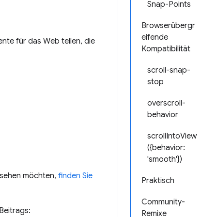
Snap-Points
Browserübergr
eifende
te für das Web teilen, die
Kompatibilität
scroll-snap-
stop
overscroll-
behavior
scrollIntoView
({behavior:
'smooth'})
e sehen möchten,
finden Sie
Praktisch
Community-
Beitrags:
Remixe