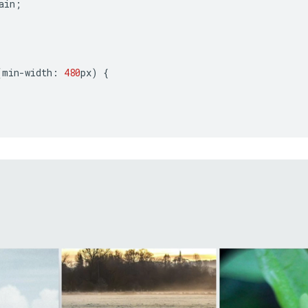
ain
;
(
min
-
width
:
480
px
)
{