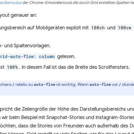
erätemodus
der Chrome-Entwicklertools die durch Grid erstellten Spalten 
yout genauer an:
lungsbereich auf Mobilgeräten explizit mit
100vh
und
100vw
n- und Spaltenvorlagen.
rid-auto-flow: column
gelesen.
ist
100%
. In diesem Fall ist das die Breite des Scrollfensters.
eichens
relativ zu
ist wichtig. Wenn
vor
stünde
/
auto-flow
auto-flow
/
richt die Zeilengröße der Höhe des Darstellungsbereichs und
wir beim Beispiel mit Snapchat-Stories und Instagram-Stories b
möchten, dass die Stories von Freunden auch außerhalb des D