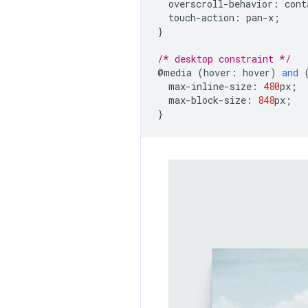
overscroll
-
behavior
:
cont
touch
-
action
:
pan
-
x
;
}
/* desktop constraint */
@
media
(
hover
:
hover
)
and
max
-
inline
-
size
:
480
px
;
max
-
block
-
size
:
848
px
;
}