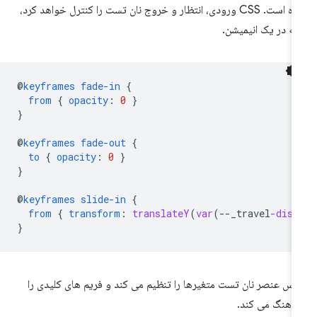
شده است. CSS ورودی، انتظار و خروج نان تست را کنترل خواهد کرد،
ه در یک انیمیشن.
@
keyframes
fade-in
{
from
{
opacity
:
0
}
}
@
keyframes
fade-out
{
to
{
opacity
:
0
}
}
@
keyframes
slide-in
{
from
{
transform
:
translateY
(
var
(
--
_travel
-dist
}
س عنصر نان تست متغیرها را تنظیم می کند و فریم های کلیدی را
اهنگ می کند.