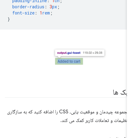
padding-inline
:
1
ch
;
border-radius
:
3
px
;
font-size
:
1
rem
;
}
بک ها
با مجموعه چیدمان و موقعیت یابی، CSS را اضافه کنید که به سازگاری
 تنظیمات و تعاملات کاربر کمک می کند.