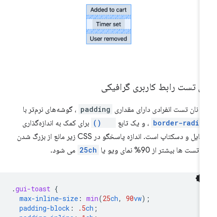
ان تست رابط کاربری گرافیکی
 نان تست انفرادی دارای مقداری
padding
، گوشه‌های نرم‌تر با
border-radiu
، و یک تابع
min()
برای کمک به اندازه‌گذاری
موبایل و دسکتاپ است. اندازه پاسخگو در CSS زیر مانع از بزرگ شدن
 تست ها بیشتر از 90% نمای ویو یا
25ch
می شود.
.
gui-toast
{
max-inline-size
:
min
(
25
ch
,
90
vw
);
padding-block
:
.5
ch
;