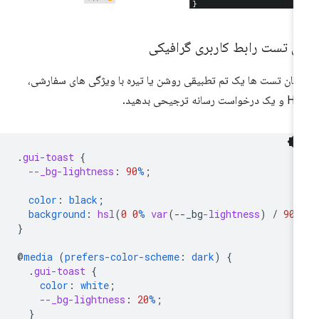
ان تست رابط کاربری گرافیکی
 نان تست ها یک تم تطبیقی ​​روشن یا تیره با ویژگی های سفارشی،
رخواست رسانه ترجیحی بدهید.
.
gui-toast
{
--_bg-lightness
:
90
%
;
color
:
black
;
background
:
hsl
(
0
0
%
var
(
--
_bg
-lightness
)
/
90
%
}
@
media
(
prefers-color-scheme
:
dark
)
{
.
gui-toast
{
color
:
white
;
--_bg-lightness
:
20
%
;
}