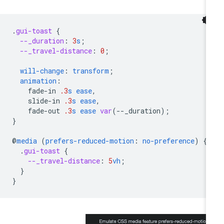
.
gui-toast
{
--_duration
:
3
s
;
--_travel-distance
:
0
;
will-change
:
transform
;
animation
:
fade-in
.3
s
ease
,
slide-in
.3
s
ease
,
fade-out
.3
s
ease
var
(
--
_duration
);
}
@
media
(
prefers-reduced-motion
:
no-preference
)
{
.
gui-toast
{
--_travel-distance
:
5
vh
;
}
}