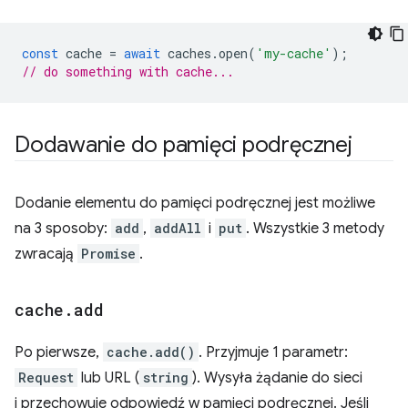
const
cache
=
await
caches
.
open
(
'my-cache'
);
// do something with cache...
Dodawanie do pamięci podręcznej
Dodanie elementu do pamięci podręcznej jest możliwe
na 3 sposoby:
add
,
addAll
i
put
. Wszystkie 3 metody
zwracają
Promise
.
cache
.
add
Po pierwsze,
cache.add()
. Przyjmuje 1 parametr:
Request
lub URL (
string
). Wysyła żądanie do sieci
i przechowuje odpowiedź w pamięci podręcznej. Jeśli