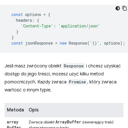
const
options
=
{
headers
:
{
'Content-Type'
:
'application/json'
}
}
const
jsonResponse
=
new
Response
(
'{}'
,
options
);
Jeśli masz zwrócony obiekt
Response
i chcesz uzyskać
dostęp do jego treści, możesz użyć kilku metod
pomocniczych. Każdy zwraca
Promise
, który zwraca
wartość o innym typie.
Metoda
Opis
array
Array
Buffer
Zwraca obiekt
zawierający treść
Buffer
sformatowaną w bajty.