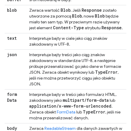
blob
Blob
Response
Zwraca wartość
. Jeśli
zostało
Blob
Blob
utworzone za pomocą
, nowe
będzie
miało ten sam typ. W przeciwnym razie używany
Content-Type
Response
jest element
atrybutu
.
text
Interpretuje bajty w ciale jako ciąg znaków
zakodowany w UTF-8.
json
Interpretuje bajty treści jako ciąg znaków
zakodowany w standardzie UTF-8, a następnie
próbuje przeanalizować go jako dane w formacie
Type
Error
JSON. Zwraca obiekt wynikowy lub
,
jeśli nie można przetworzyć ciągu jako obiektu
JSON.
form
Interpretuje bajty w treści jako formularz HTML,
Data
multipart
/
form-data
zakodowany jako
lub
application
/
x-www-form-urlencoded
.
Type
Error
Zwraca obiekt
FormData
lub
, jeśli nie
można przeanalizować danych.
body
Zwraca
ReadableStream
dla danych zawartych w