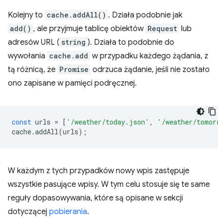
Kolejny to
cache.addAll()
. Działa podobnie jak
add()
, ale przyjmuje tablicę obiektów
Request
lub
adresów URL (
string
). Działa to podobnie do
wywołania
cache.add
w przypadku każdego żądania, z
tą różnicą, że
Promise
odrzuca żądanie, jeśli nie zostało
ono zapisane w pamięci podręcznej.
const
urls
=
[
'/weather/today.json'
,
'/weather/tomor
cache
.
addAll
(
urls
);
W każdym z tych przypadków nowy wpis zastępuje
wszystkie pasujące wpisy. W tym celu stosuje się te same
reguły dopasowywania, które są opisane w sekcji
dotyczącej
pobierania
.