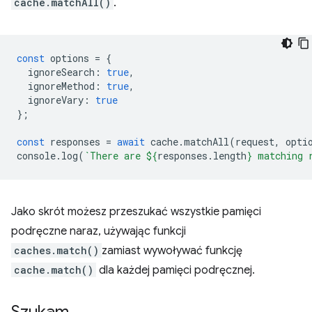
cache.matchAll()
.
const
options
=
{
ignoreSearch
:
true
,
ignoreMethod
:
true
,
ignoreVary
:
true
};
const
responses
=
await
cache
.
matchAll
(
request
,
opti
console
.
log
(
`There are 
${
responses
.
length
}
 matching 
Jako skrót możesz przeszukać wszystkie pamięci
podręczne naraz, używając funkcji
caches.match()
zamiast wywoływać funkcję
cache.match()
dla każdej pamięci podręcznej.