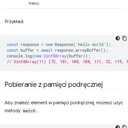
treści.
Przykład:
const
response
=
new
Response
(
'Hello world'
);
const
buffer
=
await
response
.
arrayBuffer
();
console
.
log
(
new
Uint8Array
(
buffer
));
// Uint8Array(11) [72, 101, 108, 108, 111, 32, 119, 
Pobieranie z pamięci podręcznej
Aby znaleźć element w pamięci podręcznej, możesz użyć
metody
match
.