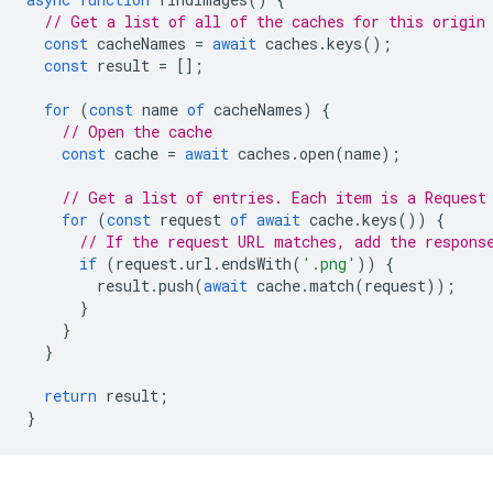
// Get a list of all of the caches for this origin
const
cacheNames
=
await
caches
.
keys
();
const
result
=
[];
for
(
const
name
of
cacheNames
)
{
// Open the cache
const
cache
=
await
caches
.
open
(
name
);
// Get a list of entries. Each item is a Request
for
(
const
request
of
await
cache
.
keys
())
{
// If the request URL matches, add the respons
if
(
request
.
url
.
endsWith
(
'.png'
))
{
result
.
push
(
await
cache
.
match
(
request
));
}
}
}
return
result
;
}