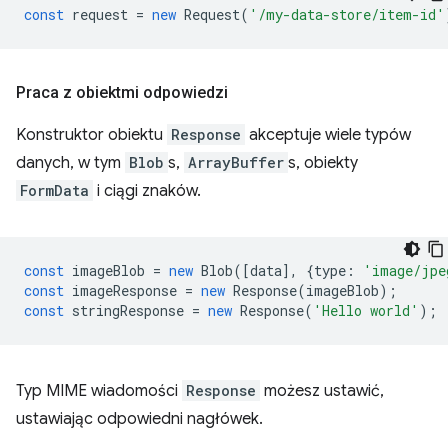
const
request
=
new
Request
(
'/my-data-store/item-id'
Praca z obiektmi odpowiedzi
Konstruktor obiektu
Response
akceptuje wiele typów
danych, w tym
Blob
s,
ArrayBuffer
s, obiekty
FormData
i ciągi znaków.
const
imageBlob
=
new
Blob
([
data
],
{
type
:
'image/jpe
const
imageResponse
=
new
Response
(
imageBlob
);
const
stringResponse
=
new
Response
(
'Hello world'
);
Typ MIME wiadomości
Response
możesz ustawić,
ustawiając odpowiedni nagłówek.