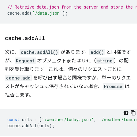
// Retreive data.json from the server and store the 
cache
.
add
(
'/data.json'
);
cache
.
add
All
次に、
cache.addAll()
があります。
add()
と同様です
が、
Request
オブジェクトまたは URL（
string
）の配
列を受け取ります。これは、個々のリクエストごとに
cache.add
を呼び出す場合と同様ですが、単一のリクエ
ストがキャッシュに保存されていない場合、
Promise
は
拒否します。
const
urls
=
[
'/weather/today.json'
,
'/weather/tomor
cache
.
addAll
(
urls
);