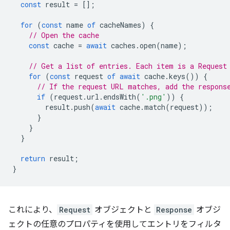
const
result
=
[];
for
(
const
name
of
cacheNames
)
{
// Open the cache
const
cache
=
await
caches
.
open
(
name
);
// Get a list of entries. Each item is a Request
for
(
const
request
of
await
cache
.
keys
())
{
// If the request URL matches, add the respons
if
(
request
.
url
.
endsWith
(
'.png'
))
{
result
.
push
(
await
cache
.
match
(
request
));
}
}
}
return
result
;
}
これにより、
Request
オブジェクトと
Response
オブジ
ェクトの任意のプロパティを使用してエントリをフィルタ