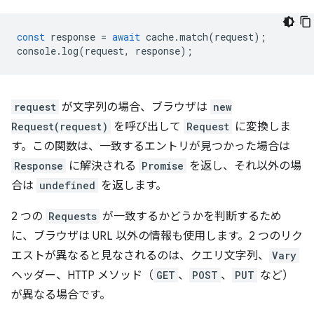
const
response
=
await
cache
.
match
(
request
);
console
.
log
(
request
,
response
);
request
が文字列の場合、ブラウザは
new
Request(request)
を呼び出して
Request
に変換しま
す。この関数は、一致するエントリが見つかった場合は
Response
に解決される
Promise
を返し、それ以外の場
合は
undefined
を返します。
2 つの
Requests
が一致するかどうかを判断するため
に、ブラウザは URL 以外の情報も使用します。2 つのリク
エストが異なると見なされるのは、クエリ文字列、
Vary
ヘッダー、HTTP メソッド（
GET
、
POST
、
PUT
など）
が異なる場合です。