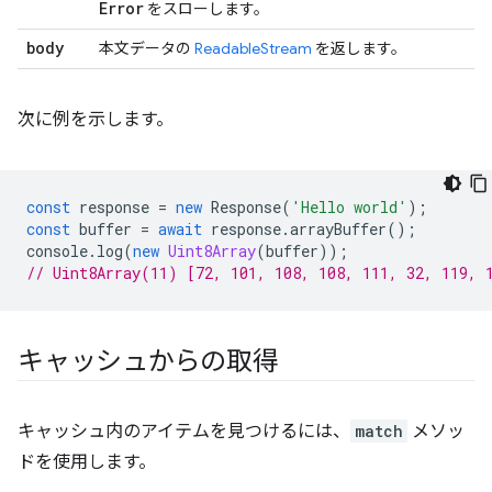
Error
をスローします。
body
本文データの
ReadableStream
を返します。
次に例を示します。
const
response
=
new
Response
(
'Hello world'
);
const
buffer
=
await
response
.
arrayBuffer
();
console
.
log
(
new
Uint8Array
(
buffer
));
// Uint8Array(11) [72, 101, 108, 108, 111, 32, 119, 
キャッシュからの取得
キャッシュ内のアイテムを見つけるには、
match
メソッ
ドを使用します。