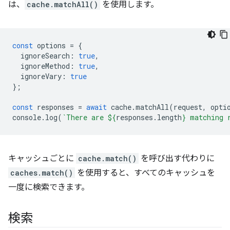
は、
cache.matchAll()
を使用します。
const
options
=
{
ignoreSearch
:
true
,
ignoreMethod
:
true
,
ignoreVary
:
true
};
const
responses
=
await
cache
.
matchAll
(
request
,
opti
console
.
log
(
`There are 
${
responses
.
length
}
 matching 
キャッシュごとに
cache.match()
を呼び出す代わりに
caches.match()
を使用すると、すべてのキャッシュを
一度に検索できます。
検索