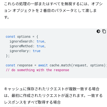
これらの処理の一部またはすべてを無視するには、オプシ
ョン オブジェクトを 2 番目のパラメータとして渡しま
す。
const
options
=
{
ignoreSearch
:
true
,
ignoreMethod
:
true
,
ignoreVary
:
true
};
const
response
=
await
cache
.
match
(
request
,
options
)
// do something with the response
キャッシュに保存されたリクエストが複数一致する場合
は、最初に作成されたリクエストが返されます。一致する
レスポンスを
すべて
取得する場合