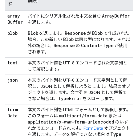
説明
ド
array
Array
Buffer
バイトにシリアル化された本文を含む
Buffer
を返します。
blob
Blob
Response
Blob
を返します。
が
で作成された
Blob
場合、この新しい
は同じ型になります。それ以
Response
Content-Type
外の場合は、
の
が使用
されます。
text
本文のバイト値を UTF-8 エンコードされた文字列と
して解釈します。
json
本文のバイト列を UTF-8 エンコード文字列として解
釈し、JSON として解析しようとします。結果のオブ
ジェクトを返します。文字列を JSON として解析で
Type
Error
きない場合は、
をスローします。
form
本文のバイト列を HTML フォームとして解釈します。
Data
multipart
/
form-data
このフォームは
または
application
/
x-www-form-urlencoded
のいず
れかでエンコードされます。
FormData
オブジェクト
Type
を返します。データを解析できない場合は