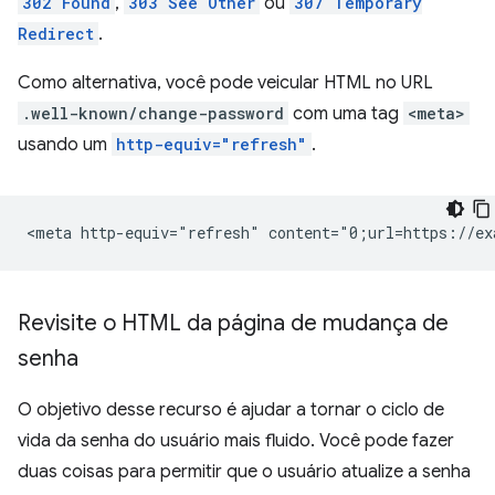
302 Found
,
303 See Other
ou
307 Temporary
Redirect
.
Como alternativa, você pode veicular HTML no URL
.well-known/change-password
com uma tag
<meta>
usando um
http-equiv="refresh"
.
Revisite o HTML da página de mudança de
senha
O objetivo desse recurso é ajudar a tornar o ciclo de
vida da senha do usuário mais fluido. Você pode fazer
duas coisas para permitir que o usuário atualize a senha