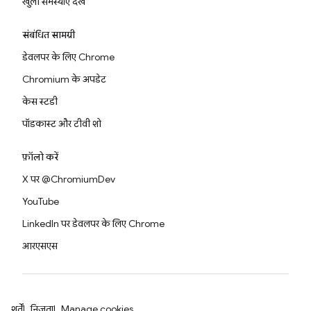
खुली समस्याएं देखें
संबंधित सामग्री
डेवलपर के लिए Chrome
Chromium के अपडेट
केस स्टडी
पॉडकास्ट और टीवी शो
फ़ॉलो करें
X पर @ChromiumDev
YouTube
LinkedIn पर डेवलपर के लिए Chrome
आरएसएस
शर्तें
निजता
Manage cookies