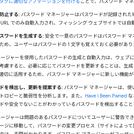
入力タグに適切なアノテーションを付ける
ことで、パスワード マ
防止する
: パスワード マネージャーはパスワードが記録され
 URL でのみ自動入力され、フィッシング ウェブサイトでは
スワードを生成する
: 安全で一意のパスワードはパスワード 
ため、ユーザーはパスワードの 1 文字も覚えておく必要があり
ネージャーを使用したパスワードの生成と自動入力は、ウェブ
考慮すると、必要に応じてパスワードを更新することは、生成
適切に活用するため、パスワード マネージャーに新しい機能
ドを検出し、更新を提案する
: パスワード マネージャーは、
トロピーと脆弱性を分析します。また、
Have I Been Pwned
な
ドや安全でないことがわかっているパスワードを検出すること
ネージャーは問題のあるパスワードについてユーザーに警告で
ージに移動して、パスワードの変更プロセス（サイトによって