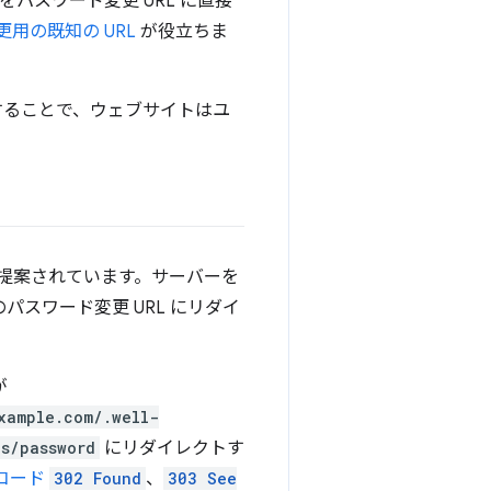
パスワード変更 URL に直接
用の既知の URL
が役立ちま
することで、ウェブサイトはユ
提案されています。サーバーを
スワード変更 URL にリダイ
が
xample.com/.well-
gs/password
にリダイレクトす
 コード
302 Found
、
303 See