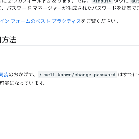
に 2 つのフィールドがあります）では、
<input>
タグに
au
て、パスワード マネージャーが生成されたパスワードを提案で
イン フォームのベスト プラクティス
をご覧ください。
用方法
実装
のおかげで、
/.well-known/change-password
はすでに
可能になっています。