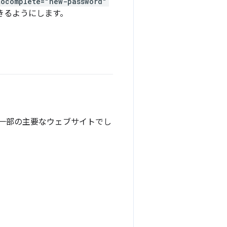
tocomplete="new-password"
きるようにします。
一部の主要なウェブサイトでし