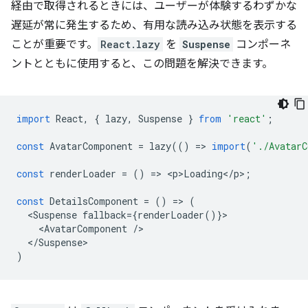
経由で取得されるときには、ユーザーが体験するわずかな
遅延が常に発生するため、有用な読み込み状態を表示する
ことが重要です。
React.lazy
を
Suspense
コンポーネ
ントとともに使用すると、この問題を解決できます。
import
React
,
{
lazy
,
Suspense
}
from
'react'
;
const
AvatarComponent
=
lazy
(()
=
>
import
(
'./AvatarC
const
renderLoader
=
()
=
>
<
p>Loading
<
/
p
>
;
const
DetailsComponent
=
()
=
>
(
<
Suspense
fallback
=
{
renderLoader
()}
<
AvatarComponent
/
<
/Suspense
)