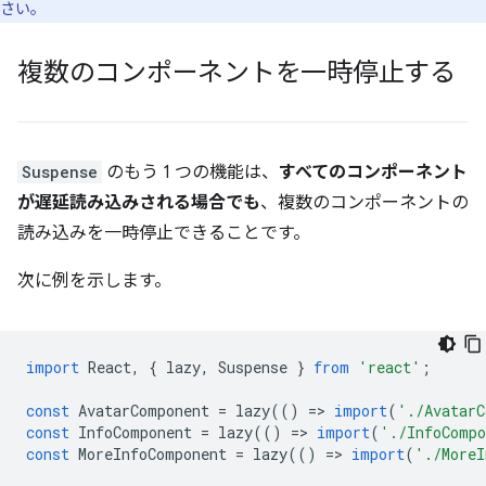
さい。
複数のコンポーネントを一時停止する
Suspense
のもう 1 つの機能は、
すべてのコンポーネント
が遅延読み込みされる場合でも
、複数のコンポーネントの
読み込みを一時停止できることです。
次に例を示します。
import
React
,
{
lazy
,
Suspense
}
from
'react'
;
const
AvatarComponent
=
lazy
(()
=
>
import
(
'./AvatarC
const
InfoComponent
=
lazy
(()
=
>
import
(
'./InfoComp
const
MoreInfoComponent
=
lazy
(()
=
>
import
(
'./MoreI