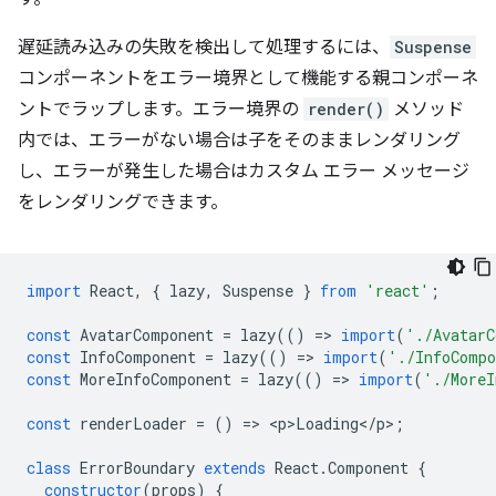
遅延読み込みの失敗を検出して処理するには、
Suspense
コンポーネントをエラー境界として機能する親コンポーネ
ントでラップします。エラー境界の
render()
メソッド
内では、エラーがない場合は子をそのままレンダリング
し、エラーが発生した場合はカスタム エラー メッセージ
をレンダリングできます。
import
React
,
{
lazy
,
Suspense
}
from
'react'
;
const
AvatarComponent
=
lazy
(()
=
>
import
(
'./AvatarC
const
InfoComponent
=
lazy
(()
=
>
import
(
'./InfoComp
const
MoreInfoComponent
=
lazy
(()
=
>
import
(
'./MoreI
const
renderLoader
=
()
=
>
<
p>Loading
<
/
p
>
;
class
ErrorBoundary
extends
React
.
Component
{
constructor
(
props
)
{