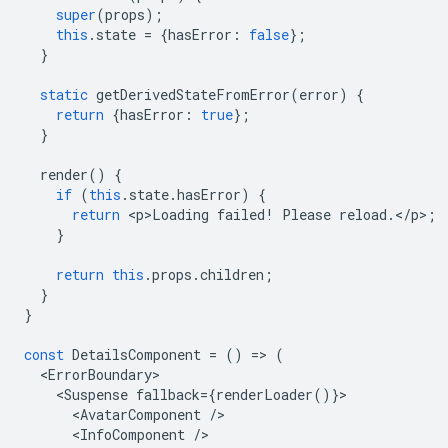
super
(
props
);
this
.
state
=
{
hasError
:
false
};
}
static
getDerivedStateFromError
(
error
)
{
return
{
hasError
:
true
};
}
render
()
{
if
(
this
.
state
.
hasError
)
{
return
<
p>Loading
failed
!
Please
reload
.
<
/
p
>
;
}
return
this
.
props
.
children
;
}
}
const
DetailsComponent
=
()
=
>
(
<
ErrorBoundary
<
Suspense
fallback
=
{
renderLoader
()}
<
AvatarComponent
/
<
InfoComponent
/