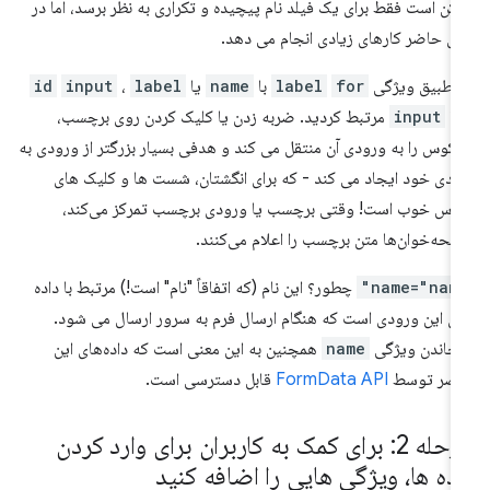
کن است فقط برای یک فیلد نام پیچیده و تکراری به نظر برسد، اما در
ل حاضر کارهای زیادی انجام می دهد.
 تطبیق ویژگی
for
label
با
name
یا
label
،
input
id
 با
input
مرتبط کردید. ضربه زدن یا کلیک کردن روی برچسب،
کوس را به ورودی آن منتقل می کند و هدفی بسیار بزرگتر از ورودی به
دی خود ایجاد می کند - که برای انگشتان، شست ها و کلیک های
وس خوب است! وقتی برچسب یا ورودی برچسب تمرکز می‌کند،
حه‌خوان‌ها متن برچسب را اعلام می‌کنند.
name="name
چطور؟ این نام (که اتفاقاً "نام" است!) مرتبط با داده
ی این ورودی است که هنگام ارسال فرم به سرور ارسال می شود.
جاندن ویژگی
name
همچنین به این معنی است که داده‌های این
نصر توسط
FormData API
قابل دسترسی است.
مرحله 2: برای کمک به کاربران برای وارد کردن
اده ها، ویژگی هایی را اضافه کنید