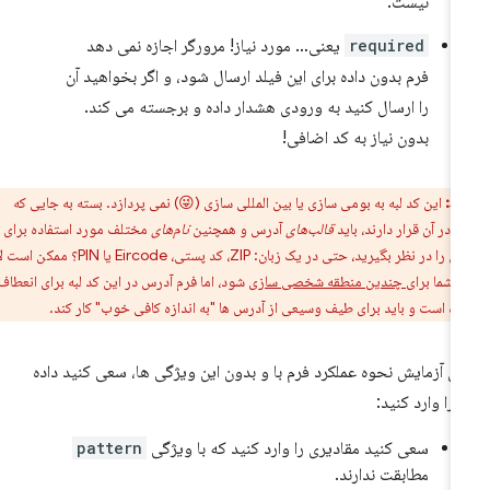
نیست.
required
یعنی… مورد نیاز! مرورگر اجازه نمی دهد
فرم بدون داده برای این فیلد ارسال شود، و اگر بخواهید آن
را ارسال کنید به ورودی هشدار داده و برجسته می کند.
بدون نیاز به کد اضافی!
ط:
این کد لبه به بومی سازی یا بین المللی سازی (😜) نمی پردازد. بسته به جایی که
ا در آن قرار دارند، باید
قالب‌های
آدرس و همچنین
نام‌های
مختلف مورد استفاده برای
اجزای آدرس را در نظر بگیرید، حتی در یک زبان: ZIP، کد پستی، Eircode یا PIN؟ ممکن است لازم
ت شما
برای چندین منطقه شخصی سازی
شود، اما فرم آدرس در این کد لبه برای انعطاف
 است و باید برای طیف وسیعی از آدرس ها "به اندازه کافی خوب" کار کند.
ای آزمایش نحوه عملکرد فرم با و بدون این ویژگی ها، سعی کنید داده
 را وارد کنید:
سعی کنید مقادیری را وارد کنید که با ویژگی
pattern
مطابقت ندارند.