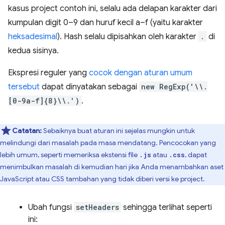
kasus project contoh ini, selalu ada delapan karakter dari
kumpulan digit 0–9 dan huruf kecil a–f (yaitu karakter
heksadesimal
). Hash selalu dipisahkan oleh karakter
.
di
kedua sisinya.
Ekspresi reguler yang
cocok dengan aturan umum
tersebut
dapat dinyatakan sebagai
new RegExp('\\.
[0-9a-f]{8}\\.')
.
Catatan:
Sebaiknya buat aturan ini sejelas mungkin untuk
melindungi dari masalah pada masa mendatang. Pencocokan yang
lebih umum, seperti memeriksa ekstensi file
atau
, dapat
.js
.css
menimbulkan masalah di kemudian hari jika Anda menambahkan aset
JavaScript atau CSS tambahan yang tidak diberi versi ke project.
Ubah fungsi
setHeaders
sehingga terlihat seperti
ini: