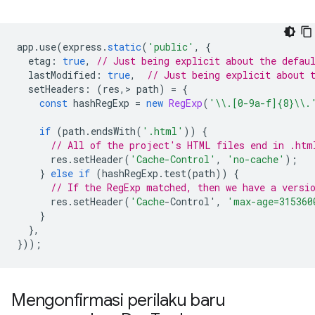
app
.
use
(
express
.
static
(
'public'
,
{
etag
:
true
,
// Just being explicit about the defau
lastModified
:
true
,
// Just being explicit about 
setHeaders
:
(
res
,
>
path
)
=
{
const
hashRegExp
=
new
RegExp
(
'\\.[0-9a-f]{8}\\.
if
(
path
.
endsWith
(
'.html'
))
{
// All of the project's HTML files end in .htm
res
.
setHeader
(
'Cache-Control'
,
'no-cache'
);
}
else
if
(
hashRegExp
.
test
(
path
))
{
// If the RegExp matched, then we have a versi
res
.
setHeader
(
'Cache
-Control'
,
'max-age=315360
}
},
}));
Mengonfirmasi perilaku baru