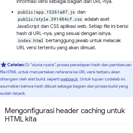
informasi versi sebagai bagian dari URL-nya.
public/app.15261a07.js
dan
public/style.391484cf.css
adalah aset
JavaScript dan CSS aplikasi web. Setiap file ini berisi
hash di URL-nya, yang sesuai dengan isinya.
index.html
bertanggung jawab untuk melacak
URL versi tertentu yang akan dimuat.
Catatan:
Di "dunia nyata", proses penetapan hash dan pembaruan
file HTML untuk menyertakan referensi ke URL versi terbaru akan
ditangani oleh alat build, seperti
webpack
. Untuk tujuan codelab ini,
asumsikan bahwa hash dibuat sebagai bagian dari proses build yang
sudah terjadi.
Mengonfigurasi header caching untuk
HTML kita