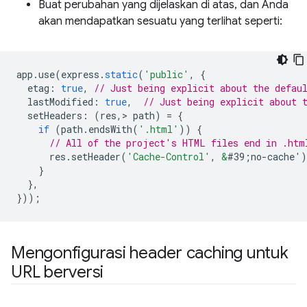
Buat perubahan yang dijelaskan di atas, dan Anda
akan mendapatkan sesuatu yang terlihat seperti:
app
.
use
(
express
.
static
(
'public'
,
{
etag
:
true
,
// Just being explicit about the defau
lastModified
:
true
,
// Just being explicit about 
setHeaders
:
(
res
,
>
path
)
=
{
if
(
path
.
endsWith
(
'.html'
))
{
// All of the project's HTML files end in .htm
res
.
setHeader
(
'Cache-Control'
,
&
#39;no-cache'
)
}
},
}));
Mengonfigurasi header caching untuk
URL berversi