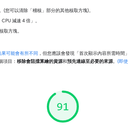
。(您可以清除「稽核」部分的其他核取方塊)。
PU 減速 4 倍」
。
核取方塊。
結果可能會有所不同
，但您應該會發現「首次顯示內容所需時間」(
兩個項目：
移除會阻擋算繪的資源
和
預先連線至必要的來源
。
(即