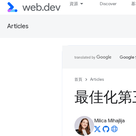
資源
Discover
基
Articles
Goog
首頁
Articles
最佳化第三
Milica Mihajlija