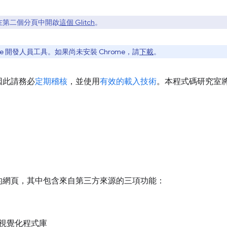
在第二個分頁中開啟
這個 Glitch
。
e 開發人員工具。如果尚未安裝 Chrome，請
下載
。
因此請務必
定期稽核
，並使用
有效的載入技術
。本程式碼研究室
：
的網頁，其中包含來自第三方來源的三項功能：
視覺化程式庫