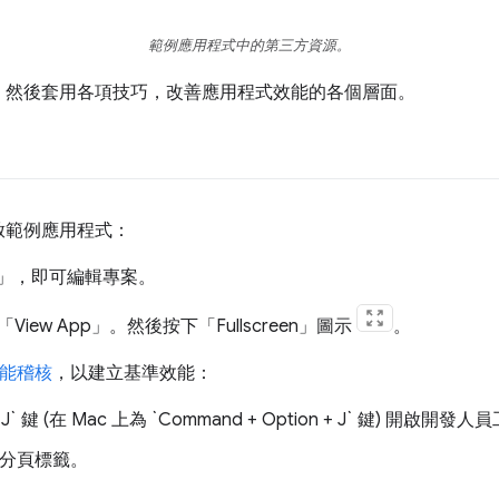
範例應用程式中的第三方資源。
，然後套用各項技巧，改善應用程式效能的各個層面。
啟範例應用程式：
t」
，即可編輯專案。
iew App」
。然後按下「Fullscreen」
圖示
。
能稽核
，以建立基準效能：
ft + J` 鍵 (在 Mac 上為 `Command + Option + J` 鍵) 開啟開發
分頁標籤。