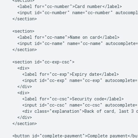
  <section>

    <label for="cc-number">Card number</label>

    <input id="cc-number" name="cc-number" autocompl
  </section>

  <section>

    <label for="cc-name">Name on card</label>

    <input id="cc-name" name="cc-name" autocomplete=
  </section>

  <section id="cc-exp-csc">

    <div>

      <label for="cc-exp">Expiry date</label>

      <input id="cc-exp" name="cc-exp" autocomplete=
    </div>

    <div>

      <label for="cc-csc">Security code</label>

      <input id="cc-csc" name="cc-csc" autocomplete=
      <div class="explanation">Back of card, last 3 d
    </div>

  </section>

  <button id="complete-payment">Complete payment</but