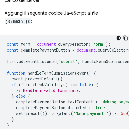
carico del server.
Aggiungi il seguente codice JavaScript al file
js/main.js
:
const
form
=
document
.
querySelector
(
'form'
);
const
completePaymentButton
=
document
.
querySelector
form
.
addEventListener
(
'submit'
,
handleFormSubmissio
function
handleFormSubmission
(
event
)
{
event
.
preventDefault
();
if
(
form
.
checkValidity
()
===
false
)
{
// Handle invalid form data.
}
else
{
completePaymentButton
.
textContent
=
'Making paym
completePaymentButton
.
disabled
=
'true'
;
setTimeout
(()
=
>
{
alert
(
'Made payment!'
);},
500
}
}