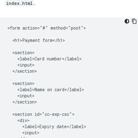
index.html
.
<form action="#" method="post">

  <h1>Payment form</h1>

  <section>

    <label>Card number</label>

    <input>

  </section>

  <section>

    <label>Name on card</label>

    <input>

  </section>

  <section id="cc-exp-csc">

    <div>

      <label>Expiry date</label>

      <input>
