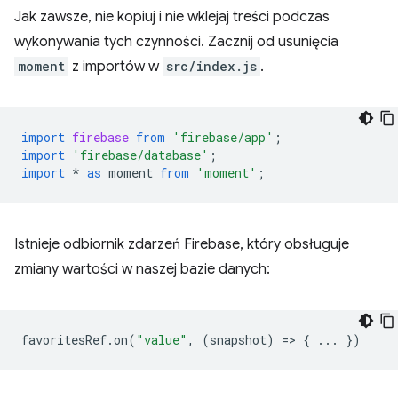
Jak zawsze, nie kopiuj i nie wklejaj treści podczas
wykonywania tych czynności. Zacznij od usunięcia
moment
z importów w
src/index.js
.
import
firebase
from
'firebase/app'
;
import
'firebase/database'
;
import
*
as
moment
from
'moment'
;
Istnieje odbiornik zdarzeń Firebase, który obsługuje
zmiany wartości w naszej bazie danych:
favoritesRef
.
on
(
"value"
,
(
snapshot
)
=
>
{
...
})