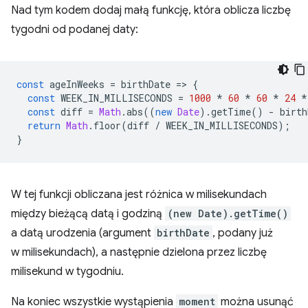
Nad tym kodem dodaj małą funkcję, która oblicza liczbę
tygodni od podanej daty:
const
ageInWeeks
=
birthDate
=
>
{
const
WEEK_IN_MILLISECONDS
=
1000
*
60
*
60
*
24
*
const
diff
=
Math
.
abs
((
new
Date
).
getTime
()
-
birth
return
Math
.
floor
(
diff
/
WEEK_IN_MILLISECONDS
);
}
W tej funkcji obliczana jest różnica w milisekundach
między bieżącą datą i godziną
(new Date).getTime()
a datą urodzenia (argument
birthDate
, podany już
w milisekundach), a następnie dzielona przez liczbę
milisekund w tygodniu.
Na koniec wszystkie wystąpienia
moment
można usunąć