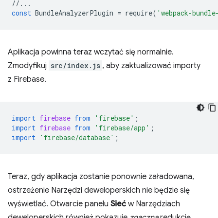
//...
const
BundleAnalyzerPlugin
=
require
(
'webpack-bundle
Aplikacja powinna teraz wczytać się normalnie.
Zmodyfikuj
src/index.js
, aby zaktualizować importy
z Firebase.
import
firebase
from
'firebase'
;
import
firebase
from
'firebase/app'
;
import
'firebase/database'
;
Teraz, gdy aplikacja zostanie ponownie załadowana,
ostrzeżenie Narzędzi deweloperskich nie będzie się
wyświetlać. Otwarcie panelu
Sieć
w Narzędziach
deweloperskich również pokazuje
znaczną
redukcję