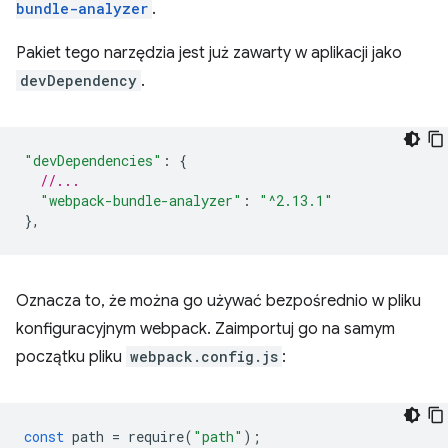
bundle-analyzer
.
Pakiet tego narzędzia jest już zawarty w aplikacji jako
devDependency
.
"devDependencies"
:
{
//...
"webpack-bundle-analyzer"
:
"^2.13.1"
},
Oznacza to, że można go używać bezpośrednio w pliku
konfiguracyjnym webpack. Zaimportuj go na samym
początku pliku
webpack.config.js
:
const
path
=
require
(
"path"
);