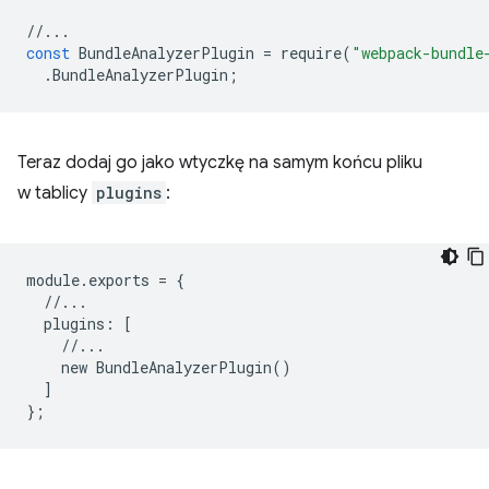
//...
const
BundleAnalyzerPlugin
=
require
(
"webpack-bundle
.
BundleAnalyzerPlugin
;
Teraz dodaj go jako wtyczkę na samym końcu pliku
w tablicy
plugins
:
module
.
exports
=
{
//...
plugins
:
[
//...
new
BundleAnalyzerPlugin
()
]
};