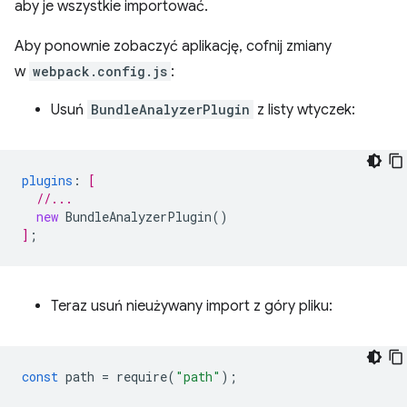
aby je wszystkie importować.
Aby ponownie zobaczyć aplikację, cofnij zmiany
w
webpack.config.js
:
Usuń
BundleAnalyzerPlugin
z listy wtyczek:
plugins
:
[
//...
new
BundleAnalyzerPlugin
()
]
;
Teraz usuń nieużywany import z góry pliku:
const
path
=
require
(
"path"
);