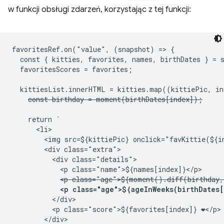
w funkcji obsługi zdarzeń, korzystając z tej funkcji:
favoritesRef.on("value", (snapshot) => {

  const { kitties, favorites, names, birthDates } = s
  favoritesScores = favorites;

  kittiesList.innerHTML = kitties.map((kittiePic, ind
const birthday = moment(birthDates[index]);
    return `

      <li>

        <img src=${kittiePic} onclick="favKittie(${in
        <div class="extra">

          <div class="details">

            <p class="name">${names[index]}</p>

<p class="age">${moment().diff(birthday,
<p class="age">${ageInWeeks(birthDates[
          </div>

          <p class="score">${favorites[index]} ❤</p>

        </div>
