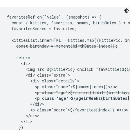
favoritesRef.on("value", (snapshot) => {

  const { kitties, favorites, names, birthDates } = s
  favoritesScores = favorites;

  kittiesList.innerHTML = kitties.map((kittiePic, ind
const birthday = moment(birthDates[index]);
    return `

      <li>

        <img src=${kittiePic} onclick="favKittie(${in
        <div class="extra">

          <div class="details">

            <p class="name">${names[index]}</p>

<p class="age">${moment().diff(birthday,
<p class="age">${ageInWeeks(birthDates[
          </div>

          <p class="score">${favorites[index]} ❤</p>

        </div>

      </li>

    `})
