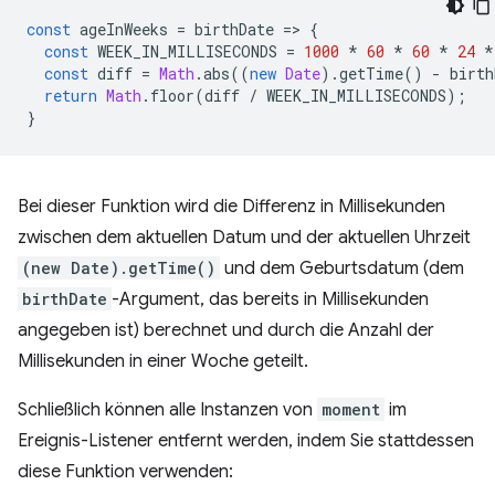
const
ageInWeeks
=
birthDate
=
>
{
const
WEEK_IN_MILLISECONDS
=
1000
*
60
*
60
*
24
*
const
diff
=
Math
.
abs
((
new
Date
).
getTime
()
-
birth
return
Math
.
floor
(
diff
/
WEEK_IN_MILLISECONDS
);
}
Bei dieser Funktion wird die Differenz in Millisekunden
zwischen dem aktuellen Datum und der aktuellen Uhrzeit
(new Date).getTime()
und dem Geburtsdatum (dem
birthDate
-Argument, das bereits in Millisekunden
angegeben ist) berechnet und durch die Anzahl der
Millisekunden in einer Woche geteilt.
Schließlich können alle Instanzen von
moment
im
Ereignis-Listener entfernt werden, indem Sie stattdessen
diese Funktion verwenden: