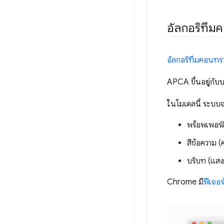
อัลกอริทึมคอ
อัลกอริทึมคอนทราส
APCA ขึ้นอยู่กับ
ในโมเดลนี้ ระบบ
พร็อพเพอร์
สีข้อความ (
บริบท (แสง
Chrome มี
ฟีเจอ