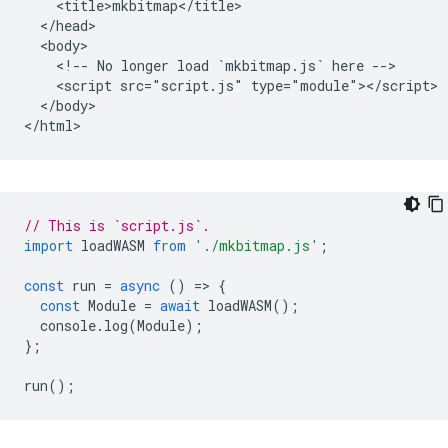
    <title>mkbitmap</title>

  </head>

  <body>

    <!-- No longer load `mkbitmap.js` here -->

    <script src="script.js" type="module"></script>

  </body>

// This is `script.js`.
import
loadWASM
from
'./mkbitmap.js'
;
const
run
=
async
()
=
>
{
const
Module
=
await
loadWASM
();
console
.
log
(
Module
);
};
run
();