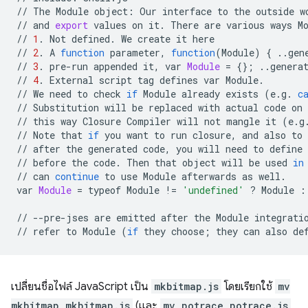
//
The
Module
object:
Our
interface
to
the
outside
w
//
and
export
values
on
it.
There
are
various
ways
M
//
1
.
Not
defined.
We
create
it
here

//
2
.
A
function
parameter,
function
(
Module
)
{
..gen
//
3
.
pre-run
appended
it,
var
Module
=
{}
;
..genera
//
4
.
External
script
tag
defines
var
Module.

//
We
need
to
check
if
Module
already
exists
(
e.g.
c
//
Substitution
will
be
replaced
with
actual
code
on
//
this
way
Closure
Compiler
will
not
mangle
it
(
e.g
//
Note
that
if
you
want
to
run
closure,
and
also
to
//
after
the
generated
code,
you
will
need
to
define
//
before
the
code.
Then
that
object
will
be
used
in
//
can
continue
to
use
Module
afterwards
as
well.

var
Module
=
typeof
Module
!
=
'undefined'
?
Module
:
//
--pre-jses
are
emitted
after
the
Module
integrati
//
refer
to
Module
(
if
they
choose
;
they
can
also
de
เปลี่ยนชื่อไฟล์ JavaScript เป็น
mkbitmap.js
โดยเรียกใช้
mv
mkbitmap mkbitmap.js
(และ
mv potrace potrace.js