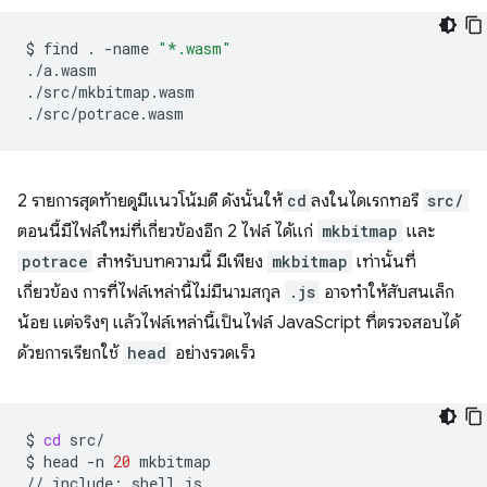
$
find
.
-name
"*.wasm"
./a.wasm

./src/mkbitmap.wasm

2 รายการสุดท้ายดูมีแนวโน้มดี ดังนั้นให้
cd
ลงในไดเรกทอรี
src/
ตอนนี้มีไฟล์ใหม่ที่เกี่ยวข้องอีก 2 ไฟล์ ได้แก่
mkbitmap
และ
potrace
สำหรับบทความนี้ มีเพียง
mkbitmap
เท่านั้นที่
เกี่ยวข้อง การที่ไฟล์เหล่านี้ไม่มีนามสกุล
.js
อาจทำให้สับสนเล็ก
น้อย แต่จริงๆ แล้วไฟล์เหล่านี้เป็นไฟล์ JavaScript ที่ตรวจสอบได้
ด้วยการเรียกใช้
head
อย่างรวดเร็ว
$
cd
src/

$
head
-n
20
mkbitmap

//
include:
shell.js
