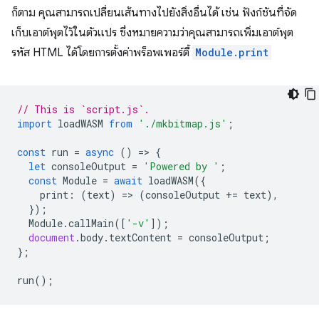
ก็ตาม คุณสามารถเปลี่ยนเส้นทางไปยังสิ่งอื่นได้ เช่น ฟังก์ชันที่จัด
เก็บเอาต์พุตไว้ในตัวแปร ซึ่งหมายความว่าคุณสามารถเพิ่มเอาต์พุต
รหัส HTML ได้โดยการตั้งค่าพร็อพเพอร์ตี้
Module.print
// This is `script.js`.
import
loadWASM
from
'./mkbitmap.js'
;
const
run
=
async
()
=
>
{
let
consoleOutput
=
'Powered by '
;
const
Module
=
await
loadWASM
({
print
:
(
text
)
=
>
(
consoleOutput
+=
text
),
});
Module
.
callMain
([
'-v'
]);
document
.
body
.
textContent
=
consoleOutput
;
};
run
();