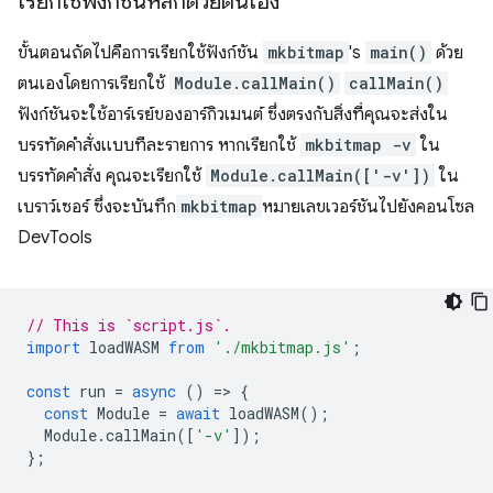
เรียกใช้ฟังก์ชันหลักด้วยตนเอง
ขั้นตอนถัดไปคือการเรียกใช้ฟังก์ชัน
mkbitmap
's
main()
ด้วย
ตนเองโดยการเรียกใช้
Module.callMain()
callMain()
ฟังก์ชันจะใช้อาร์เรย์ของอาร์กิวเมนต์ ซึ่งตรงกับสิ่งที่คุณจะส่งใน
บรรทัดคำสั่งแบบทีละรายการ หากเรียกใช้
mkbitmap -v
ใน
บรรทัดคำสั่ง คุณจะเรียกใช้
Module.callMain(['-v'])
ใน
เบราว์เซอร์ ซึ่งจะบันทึก
mkbitmap
หมายเลขเวอร์ชันไปยังคอนโซล
DevTools
// This is `script.js`.
import
loadWASM
from
'./mkbitmap.js'
;
const
run
=
async
()
=
>
{
const
Module
=
await
loadWASM
();
Module
.
callMain
([
'-v'
]);
};