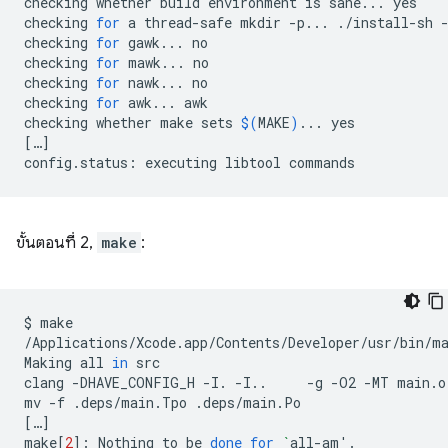
checking
whether
build
environment
is
sane...
yes

checking
for
a
thread-safe
mkdir
-p...
./install-sh
checking
for
gawk...
no

checking
for
mawk...
no

checking
for
nawk...
no

checking
for
awk...
awk

checking
whether
make
sets
$(
MAKE
)
...
[
…
]
config.status:
executing
libtool
ขั้นตอนที่ 2,
make
:
$
make

/Applications/Xcode.app/Contents/Developer/usr/bin/m
Making
all
in
src

clang
-DHAVE_CONFIG_H
-I.
-I..
-g
-O2
-MT
main.o
mv
-f
.deps/main.Tpo
[
…
]
make
[
2
]
:
Nothing
to
be
done
for
`
all-am
'