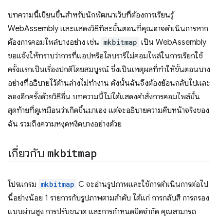
บทความนี้เขียนขึ้นสําหรับนักพัฒนาเว็บที่ต้องการเรียนรู้
WebAssembly และแสดงวิธีทีละขั้นตอนที่คุณอาจดําเนินการหาก
ต้องการคอมไพล์บางอย่าง เช่น
mkbitmap
เป็น WebAssembly
ขอแจ้งให้ทราบว่าการที่แอปหรือไลบรารีไม่คอมไพล์ในการเรียกใช้
ครั้งแรกเป็นเรื่องปกติโดยสมบูรณ์ ซึ่งเป็นเหตุผลที่ทำให้ขั้นตอนบาง
อย่างที่อธิบายไว้ด้านล่างไม่ทำงาน ดังนั้นฉันจึงต้องย้อนกลับไปและ
ลองอีกครั้งด้วยวิธีอื่น บทความนี้ไม่ได้แสดงคำสั่งการคอมไพล์ขั้น
สุดท้ายที่ดูเหมือนว่าเกิดขึ้นมาเอง แต่จะอธิบายความคืบหน้าจริงของ
ฉัน รวมถึงความหงุดหงิดบางอย่างด้วย
เกี่ยวกับ
mkbitmap
โปรแกรม
mkbitmap
C จะอ่านรูปภาพและใช้การดำเนินการต่อไป
นี้อย่างน้อย 1 รายการกับรูปภาพตามลำดับ ได้แก่ การกลับสี การกรอง
แบบผ่านสูง การปรับขนาด และการกำหนดขีดจำกัด คุณสามารถ