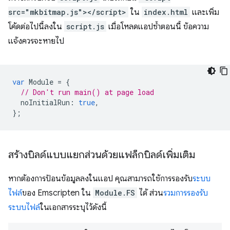
src="mkbitmap.js"></script>
ใน
index.html
และเพิ่ม
โค้ดต่อไปนี้ลงใน
script.js
เมื่อโหลดแอปซ้ำตอนนี้ ข้อความ
แจ้งควรจะหายไป
var
Module
=
{
// Don't run main() at page load
noInitialRun
:
true
,
};
สร้างบิลด์แบบแยกส่วนด้วยแฟล็กบิลด์เพิ่มเติม
หากต้องการป้อนข้อมูลลงในแอป คุณสามารถใช้การรองรับ
ระบบ
ไฟล์
ของ Emscripten ใน
Module.FS
ได้ ส่วน
รวมการรองรับ
ระบบไฟล์
ในเอกสารระบุไว้ดังนี้