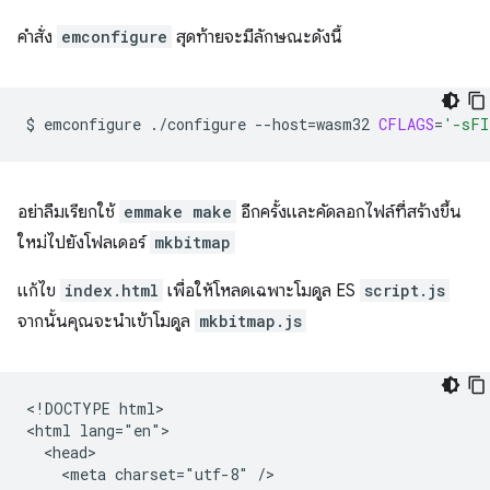
คำสั่ง
emconfigure
สุดท้ายจะมีลักษณะดังนี้
$
emconfigure
./configure
--host
=
wasm32
CFLAGS
=
'-sFI
อย่าลืมเรียกใช้
emmake make
อีกครั้งและคัดลอกไฟล์ที่สร้างขึ้น
ใหม่ไปยังโฟลเดอร์
mkbitmap
แก้ไข
index.html
เพื่อให้โหลดเฉพาะโมดูล ES
script.js
จากนั้นคุณจะนำเข้าโมดูล
mkbitmap.js
<!DOCTYPE html>

<html lang="en">

  <head>

    <meta charset="utf-8" />
