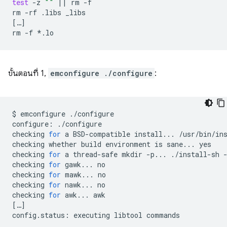
test
-z
""
||
rm
-f

rm
-rf
.libs
[
…
]
rm
-f
ขั้นตอนที่ 1,
emconfigure ./configure
:
$
emconfigure
./configure

configure:
./configure

checking
for
a
BSD-compatible
install...
/usr/bin/in
checking
whether
build
environment
is
sane...
yes

checking
for
a
thread-safe
mkdir
-p...
./install-sh
checking
for
gawk...
no

checking
for
mawk...
no

checking
for
nawk...
no

checking
for
awk...
[
…
]
config.status:
executing
libtool