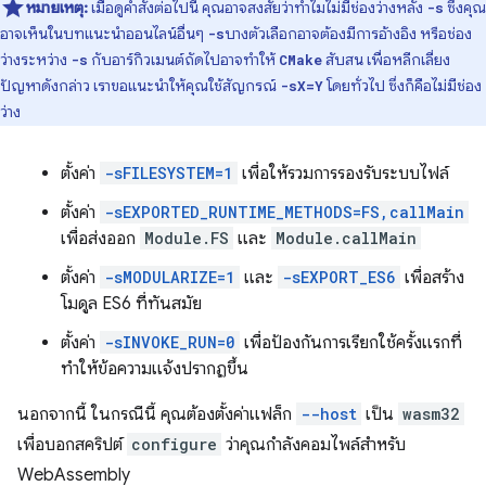
หมายเหตุ:
เมื่อดูคำสั่งต่อไปนี้ คุณอาจสงสัยว่าทำไมไม่มีช่องว่างหลัง
ซึ่งคุณ
-s
อาจเห็นในบทแนะนำออนไลน์อื่นๆ
บางตัวเลือกอาจต้องมีการอ้างอิง หรือช่อง
-s
ว่างระหว่าง
กับอาร์กิวเมนต์ถัดไปอาจทำให้
สับสน เพื่อหลีกเลี่ยง
-s
CMake
ปัญหาดังกล่าว เราขอแนะนำให้คุณใช้สัญกรณ์
โดยทั่วไป ซึ่งก็คือไม่มีช่อง
-sX=Y
ว่าง
ตั้งค่า
-sFILESYSTEM=1
เพื่อให้รวมการรองรับระบบไฟล์
ตั้งค่า
-sEXPORTED_RUNTIME_METHODS=FS,callMain
เพื่อส่งออก
Module.FS
และ
Module.callMain
ตั้งค่า
-sMODULARIZE=1
และ
-sEXPORT_ES6
เพื่อสร้าง
โมดูล ES6 ที่ทันสมัย
ตั้งค่า
-sINVOKE_RUN=0
เพื่อป้องกันการเรียกใช้ครั้งแรกที่
ทำให้ข้อความแจ้งปรากฏขึ้น
นอกจากนี้ ในกรณีนี้ คุณต้องตั้งค่าแฟล็ก
--host
เป็น
wasm32
เพื่อบอกสคริปต์
configure
ว่าคุณกำลังคอมไพล์สำหรับ
WebAssembly