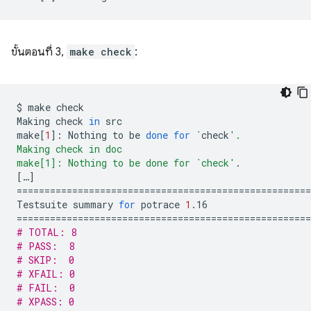
ขั้นตอนที่ 3,
make check
:
$
make
check

Making
check
in
src

make
[
1
]
:
Nothing
to
be
done
for
`
check
'.
Making check in doc
make[1]: Nothing to be done for `check'
[
…
]
====================================================
Testsuite
summary
for
potrace
1
====================================================
# TOTAL: 8
# PASS:  8
# SKIP:  0
# XFAIL: 0
# FAIL:  0
# XPASS: 0