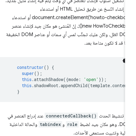
م تشغيل أسلوب الإنشاء للعنصر في أي وقت يتم فيه إنشاء مثيل جديد.
يتم إنشاء النُسخ عن طريق تحليل HTML أو استدعاء
document.createElement('howto-checkbox') أو استدعاء
new HowToCheckbox();. إنّ المُنشئ هو مكان جيد لإنشاء عنصر
DOM الظل، ولكن عليك تجنُّب لمس أي سمات أو عناصر DOM الخفيفة
نّها قد لا تكون متاحة بعد.
constructor
()
{
super
();
this
.
attachShadow
({
mode
:
'open'
});
this
.
shadowRoot
.
appendChild
(
template
.
conten
}
م تنشيط الحدث
connectedCallback()
عند إدراج العنصر في
وهو مكان جيد لضبط
role
و
tabindex
والحالة الداخلية
أولية وتثبيت مستمعي الأحداث.