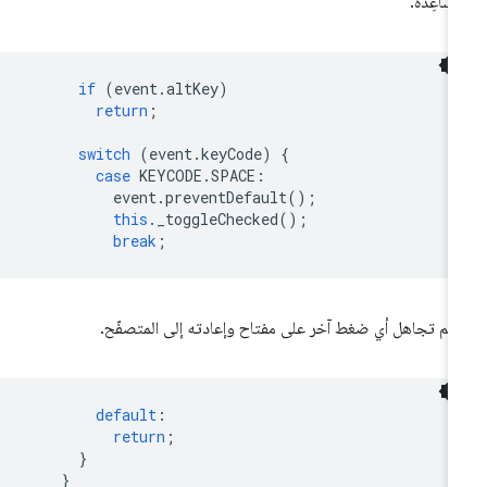
مساعِدة.
if
(
event
.
altKey
)
return
;
switch
(
event
.
keyCode
)
{
case
KEYCODE
.
SPACE
:
event
.
preventDefault
();
this
.
_toggleChecked
();
break
;
تم تجاهل أي ضغط آخر على مفتاح وإعادته إلى المتصفّح.
default
:
return
;
}
}