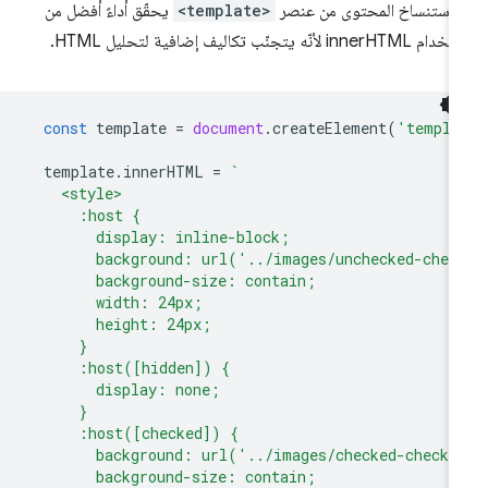
ّ استنساخ المحتوى من عنصر
<template>
يحقّق أداءً أفضل من
innerHTM لأنّه يتجنّب تكاليف إضافية لتحليل HTML.
const
template
=
document
.
createElement
(
'templa
template
.
innerHTML
=
`
    <style>
      :host {
        display: inline-block;
        background: url('../images/unchecked-chec
        background-size: contain;
        width: 24px;
        height: 24px;
      }
      :host([hidden]) {
        display: none;
      }
      :host([checked]) {
        background: url('../images/checked-checkb
        background-size: contain;