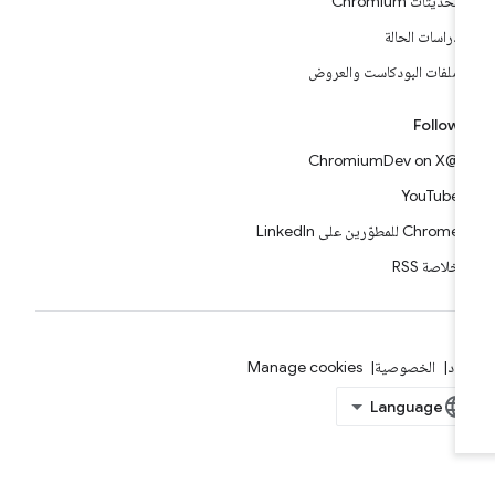
تحديثات Chromium
دراسات الحالة
ملفات البودكاست والعروض
Follow
@ChromiumDev on X
YouTube
Chrome للمطوّرين على LinkedIn
خلاصة RSS
بنود
الخصوصية
Manage cookies