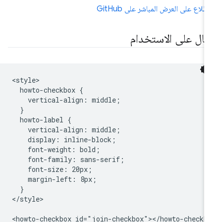
اطّلاع على العرض المباشر على GitHub
ثال على الاستخدام
<style>

  howto-checkbox {

    vertical-align: middle;

  }

  howto-label {

    vertical-align: middle;

    display: inline-block;

    font-weight: bold;

    font-family: sans-serif;

    font-size: 20px;

    margin-left: 8px;

  }

</style>

<howto-checkbox id="join-checkbox"></howto-checkbo