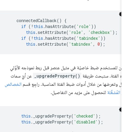
connectedCallback
()
{
if
(
!
this
.
hasAttribute
(
'role'
))
this
.
setAttribute
(
'role'
,
'checkbox'
);
if
(
!
this
.
hasAttribute
(
'tabindex'
))
this
.
setAttribute
(
'tabindex'
,
0
);
كن للمستخدم ضبط خاصيّة في مثيل عنصر قبل ربط نموذجه الأوّلي
ذه الفئة. ستبحث طريقة
_upgradeProperty()
عن أيّ سمات
يل وتعرضها من خلال أدوات ضبط الفئة المناسبة. راجِع قسم
الخصائص
ر المُشغَّلة
للحصول على مزيد من التفاصيل.
this
.
_upgradeProperty
(
'checked'
);
this
.
_upgradeProperty
(
'disabled'
);