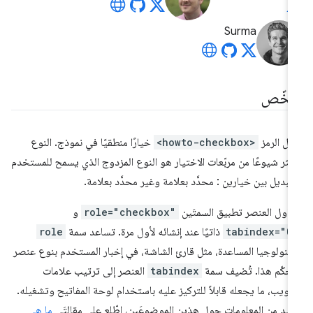
Surma
لخّص
ثّل الرمز
<howto-checkbox>
خيارًا منطقيًا في نموذج. النوع
أكثر شيوعًا من مربّعات الاختيار هو النوع المزدوج الذي يسمح للمستخدم
لتبديل بين خيارين : محدَّد بعلامة وغير محدَّد بعلامة.
اول العنصر تطبيق السمتَين
role="checkbox"
و
tabindex="0
ذاتيًا عند إنشائه لأول مرة. تساعد سمة
role
تكنولوجيا المساعدة، مثل قارئ الشاشة، في إخبار المستخدم بنوع عنصر
تحكّم هذا. تُضيف سمة
tabindex
العنصر إلى ترتيب علامات
تبويب، ما يجعله قابلاً للتركيز عليه باستخدام لوحة المفاتيح وتشغيله.
زيد من المعلومات حول هذين الموضوعَين، اطّلِع على مقالتَي
ما هي