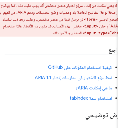
ر:
لا يعني
تمكّنك
من إنشاء مربّع اختيار عنصر مخصّص أنّه
يجب
عليك ذلك. كما يوضّح هذا
المثال، عليك إضافة لوحة المفاتيح الخاصة بك وعمليات وضع التصنيفات ودعم ARIA. من المهم أيضًا
ّ العنصر الأصلي
لن يرسل قيمًا من عنصر مخصّص. وعليك ربط ذلك بنفسك
<form>
مخفي. لهذه الأسباب، قد يكون من الأفضل غالبًا استخدام
<input>
المضمّن بدلاً من ذلك.
<input type="che
راجع
كيفية استخدام المكوّنات على GitHub
نمط مربّع الاختيار في ممارسات إنشاء ARIA 1.1
ما هي إمكانات ARIA؟
استخدام سمة tabindex
رض توضيحي