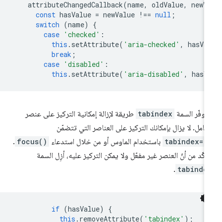
attributeChangedCallback
(
name
,
oldValue
,
newV
const
hasValue
=
newValue
!==
null
;
switch
(
name
)
{
case
'checked'
:
this
.
setAttribute
(
'aria-checked'
,
hasVa
break
;
case
'disabled'
:
this
.
setAttribute
(
'aria-disabled'
,
hasV
 توفّر السمة
tabindex
طريقة لإزالة إمكانية التركيز على عنصر
لكامل. لا يزال بإمكانك التركيز على العناصر التي تتضمّن
tabindex=-
باستخدام الماوس أو من خلال استدعاء
focus()
.
تأكّد من أنّ العنصر غير مفعّل ولا يمكن التركيز عليه، أزِل السمة
.
tabinde
if
(
hasValue
)
{
this
.
removeAttribute
(
'tabindex'
);