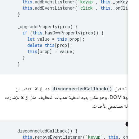
this
.
addEventListener
(
'keyup'
,
this
.
_onKeyU
this
.
addEventListener
(
'click'
,
this
.
_onClic
}
_upgradeProperty
(
prop
)
{
if
(
this
.
hasOwnProperty
(
prop
))
{
let
value
=
this
[
prop
];
delete
this
[
prop
];
this
[
prop
]
=
value
;
}
}
مّ تشغيل
disconnectedCallback()
عند إزالة العنصر من
واجهة DOM. وهو مكان جيد لتنفيذ عمليات التنظيف، مثل إزالة الإشارات
زالة مستمعي الأحداث.
disconnectedCallback
()
{
this
.
removeEventListener
(
'keyup'
,
this
.
_onK