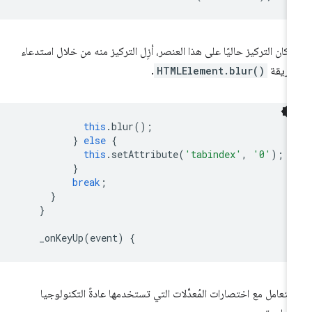
ا كان التركيز حاليًا على هذا العنصر، أزِل التركيز منه من خلال استدعاء
طريقة
HTMLElement.blur()
.
this
.
blur
();
}
else
{
this
.
setAttribute
(
'tabindex'
,
'0'
);
}
break
;
}
}
_onKeyUp
(
event
)
{
 تتعامل مع اختصارات المُعدِّلات التي تستخدمها عادةً التكنولوجيا