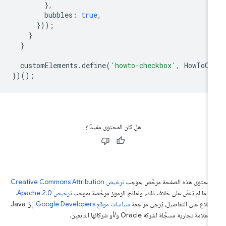
},
bubbles
:
true
,
}));
}
}
customElements
.
define
(
'howto-checkbox'
,
HowToCh
})();
هل كان المحتوى مفيدًا؟
ّ محتوى هذه الصفحة مرخّص بموجب
ترخيص Creative Commons Attribution
4‏
ما لم يُنصّ على خلاف ذلك، ونماذج الرموز مرخّصة بموجب
ترخيص Apache 2.0‏
.
اطّلاع على التفاصيل، يُرجى مراجعة
سياسات موقع Google Developers‏
. إنّ Java
لامة تجارية مسجَّلة لشركة Oracle و/أو شركائها التابعين.