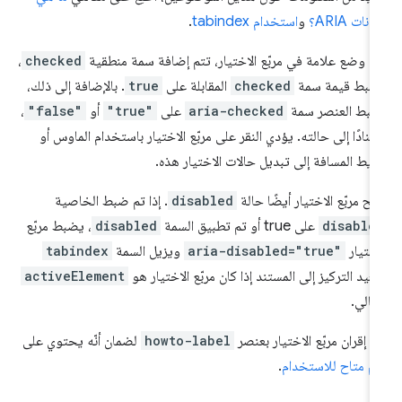
انات ARIA؟
و
استخدام tabindex
.
د وضع علامة في مربّع الاختيار، تتم إضافة سمة منطقية
checked
،
ضبط قيمة سمة
checked
المقابلة على
true
. بالإضافة إلى ذلك،
بط العنصر سمة
aria-checked
على
"true"
أو
"false"
،
تنادًا إلى حالته. يؤدي النقر على مربّع الاختيار باستخدام الماوس أو
يط المسافة إلى تبديل حالات الاختيار هذه.
يح مربّع الاختيار أيضًا حالة
disabled
. إذا تم ضبط الخاصية
disable
على true أو تم تطبيق السمة
disabled
، يضبط مربّع
اختيار
aria-disabled="true"
ويزيل السمة
tabindex
عيد التركيز إلى المستند إذا كان مربّع الاختيار هو
activeElement
حالي.
م إقران مربّع الاختيار بعنصر
howto-label
لضمان أنّه يحتوي على
م متاح للاستخدام
.