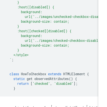
      }
      :host([disabled]) {
        background:
          url('../images/unchecked-checkbox-disab
        background-size: contain;
      }
      :host([checked][disabled]) {
        background:
          url('../images/checked-checkbox-disable
        background-size: contain;
      }
    </style>
  `
;
class
HowToCheckbox
extends
HTMLElement
{
static
get
observedAttributes
()
{
return
[
'checked'
,
'disabled'
];
}