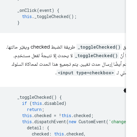
_onClick
(
event
)
{
this
.
_toggleChecked
();
}
طلِق
_toggleChecked()
طريقة الضبط checked ويغيّر حالتها.
ما أنّ
_toggleChecked()
لا يحدث إلا نتيجةً لفعل مستخدِم،
تم أيضًا إرسال حدث تغيير. يتم تجميع هذا الحدث لمحاكاة السلوك
أصلي لـ
<input type=checkbox>
.
_toggleChecked
()
{
if
(
this
.
disabled
)
return
;
this
.
checked
=
!
this
.
checked
;
this
.
dispatchEvent
(
new
CustomEvent
(
'change'
detail
:
{
checked
:
this
.
checked
,