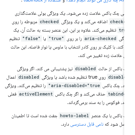
کاری می تواند انجام دهد؟
و
استفاده از tabindex
.
تی چک باکس علامت زده می‌شود، یک ویژگی بولی علامت‌گذاری
checke
اضافه می‌کند و یک ویژگی
checked
مربوطه را روی
tru
تنظیم می‌کند. علاوه بر این، این عنصر بسته به حالت آن، یک
یژگی
aria-checked
را بر روی
"true"
یا
"false"
تنظیم
 کند. با کلیک بر روی کادر انتخاب با ماوس یا نوار فاصله، این حالت
ی علامت زده تغییر می کند.
 باکس از حالت
disabled
نیز پشتیبانی می کند. اگر ویژگی
disable
روی true تنظیم شده باشد یا ویژگی
disabled
اعمال
ود، چک باکس
aria-disabled="true"
را تنظیم می‌کند، ویژگی
tabinde
حذف می‌کند و اگر چک باکس
activeElement
فعلی
شد، فوکوس را به سند برمی‌گرداند.
 باکس با یک عنصر
howto-label
جفت شده است تا اطمینان
اصل شود که
نامی قابل دسترسی
دارد.