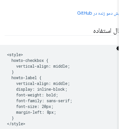
ایش دمو زنده در GitHub
ثال استفاده
<style>

  howto-checkbox {

    vertical-align: middle;

  }

  howto-label {

    vertical-align: middle;

    display: inline-block;

    font-weight: bold;

    font-family: sans-serif;

    font-size: 20px;

    margin-left: 8px;

  }

</style>
