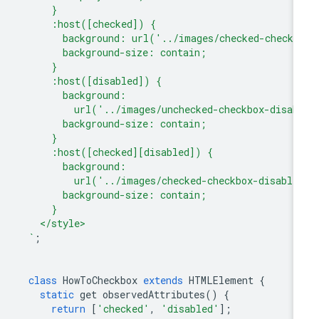
      }
      :host([checked]) {
        background: url('../images/checked-checkb
        background-size: contain;
      }
      :host([disabled]) {
        background:
          url('../images/unchecked-checkbox-disab
        background-size: contain;
      }
      :host([checked][disabled]) {
        background:
          url('../images/checked-checkbox-disable
        background-size: contain;
      }
    </style>
  `
;
class
HowToCheckbox
extends
HTMLElement
{
static
get
observedAttributes
()
{
return
[
'checked'
,
'disabled'
];