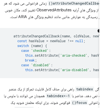
attributeChangedCallback(
زمانی فراخوانی می شود که هر
یک از ویژگی های آرایه ObservedAttributes تغییر کند. مکان خوبی
ای رسیدگی به عوارض جانبی مانند تنظیم ویژگی های ARIA است.
attributeChangedCallback
(
name
,
oldValue
,
newV
const
hasValue
=
newValue
!==
null
;
switch
(
name
)
{
case
'checked'
:
this
.
setAttribute
(
'aria-checked'
,
hasVa
break
;
case
'disabled'
:
this
.
setAttribute
(
'aria-disabled'
,
hasV
یژگی
tabindex
راهی برای حذف کامل قابلیت تمرکز از یک عنصر
ائه نمی دهد. عناصر با
tabindex=-1
همچنان می توانند با ماوس یا
 فراخوانی
focus()
فوکوس شوند. برای اینکه مطمئن شوید یک