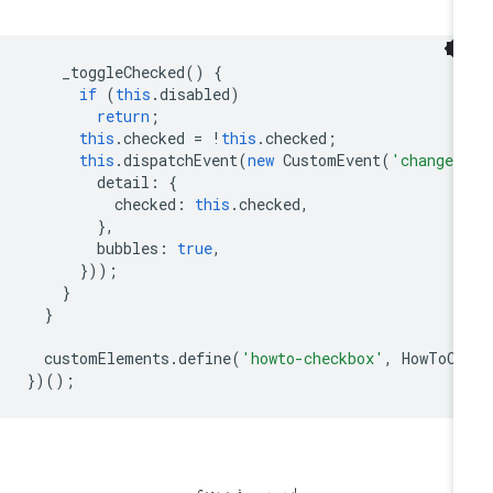
_toggleChecked
()
{
if
(
this
.
disabled
)
return
;
this
.
checked
=
!
this
.
checked
;
this
.
dispatchEvent
(
new
CustomEvent
(
'change'
detail
:
{
checked
:
this
.
checked
,
},
bubbles
:
true
,
}));
}
}
customElements
.
define
(
'howto-checkbox'
,
HowToCh
})();
این مرور مفید بود؟