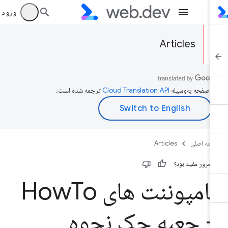
ورود به بر
Articles
ن صفحه به‌وسیله
ترجمه شده است.
حه اصلی
Articles
ن مرور مفید بود؟
امپوننت های How
To
 جعبه چک نحوه