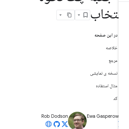
نتخاب
در این صفحه
خلاصه
مرجع
نسخه ی نمایشی
مثال استفاده
کد
Rob Dodson
Ewa Gasperowic