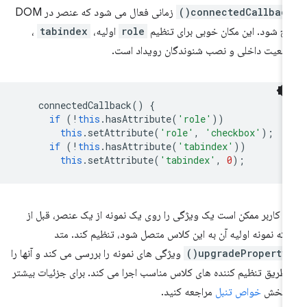
connectedCallback(
زمانی فعال می شود که عنصر در DOM
ج شود. این مکان خوبی برای تنظیم
role
اولیه،
tabindex
،
عیت داخلی و نصب شنوندگان رویداد است.
connectedCallback
()
{
if
(
!
this
.
hasAttribute
(
'role'
))
this
.
setAttribute
(
'role'
,
'checkbox'
);
if
(
!
this
.
hasAttribute
(
'tabindex'
))
this
.
setAttribute
(
'tabindex'
,
0
);
 کاربر ممکن است یک ویژگی را روی یک نمونه از یک عنصر، قبل از
نکه نمونه اولیه آن به این کلاس متصل شود، تنظیم کند. متد
_upgradeP
ویژگی های نمونه را بررسی می کند و آنها را
 طریق تنظیم کننده های کلاس مناسب اجرا می کند. برای جزئیات بیشتر
ه بخش
خواص تنبل
مراجعه کنید.