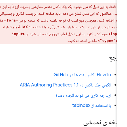
ر:
فقط به این دلیل که
می توانید
یک چک باکس عنصر سفارشی بسازید، لزوماً به این معنی
باید
. همانطور که این مثال نشان می دهد، باید صفحه کلید، برچسب گذاری و پشتیبانی
مقادیر
<form>
را از یک عنصر سفارشی ارسال نمی کند. شما باید خودتان آن را با استفاده از AJAX یا یک فیلد
سیم کشی کنید. به این دلایل اغلب ترجیح داده می شود از
<input
داخلی استفاده کنید.
type="che
رجع
HowTo: کامپوننت ها در GitHub
الگوی چک باکس در ARIA Authoring Practices 1.1
آریا چه کاری می تواند انجام دهد؟
با استفاده از tabindex
سخه ی نمایشی