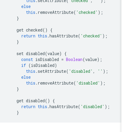
this
.
setAttribute
(
'checked'
,
''
);
else
this
.
removeAttribute
(
'checked'
);
}
get
checked
()
{
return
this
.
hasAttribute
(
'checked'
);
}
set
disabled
(
value
)
{
const
isDisabled
=
Boolean
(
value
);
if
(
isDisabled
)
this
.
setAttribute
(
'disabled'
,
''
);
else
this
.
removeAttribute
(
'disabled'
);
}
get
disabled
()
{
return
this
.
hasAttribute
(
'disabled'
);
}