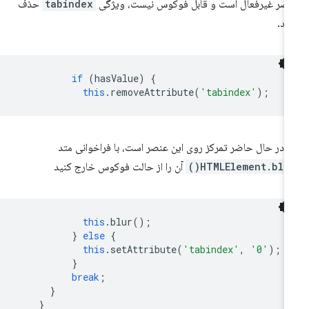
صر غیرفعال است و قابل فوکوس نیست، ویژگی
tabindex
حذف
ید.
if
(
hasValue
)
{
this
.
removeAttribute
(
'tabindex'
);
ر در حال حاضر تمرکز روی این عنصر است، با فراخوانی متد
HTMLElement.blur(
آن را از حالت فوکوس خارج کنید
this
.
blur
();
}
else
{
this
.
setAttribute
(
'tabindex'
,
'0'
);
}
break
;
}
}