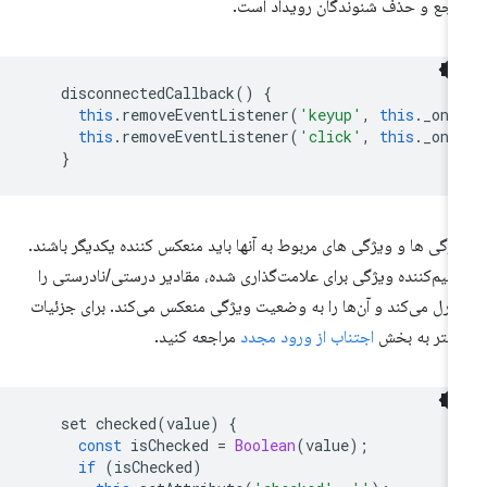
اجع و حذف شنوندگان رویداد است.
disconnectedCallback
()
{
this
.
removeEventListener
(
'keyup'
,
this
.
_onK
this
.
removeEventListener
(
'click'
,
this
.
_onC
}
ژگی ها و ویژگی های مربوط به آنها باید منعکس کننده یکدیگر باشند.
ظیم‌کننده ویژگی برای علامت‌گذاری شده، مقادیر درستی/نادرستی را
ترل می‌کند و آن‌ها را به وضعیت ویژگی منعکس می‌کند. برای جزئیات
شتر به بخش
اجتناب از ورود مجدد
مراجعه کنید.
set
checked
(
value
)
{
const
isChecked
=
Boolean
(
value
);
if
(
isChecked
)