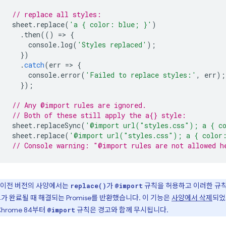
// replace all styles:
sheet
.
replace
(
'a { color: blue; }'
)
.
then
(()
=
>
{
console
.
log
(
'Styles replaced'
);
})
.
catch
(
err
=
>
{
console
.
error
(
'Failed to replace styles:'
,
err
);
});
// Any @import rules are ignored.
// Both of these still apply the a{} style:
sheet
.
replaceSync
(
'@import url("styles.css"); a { c
sheet
.
replace
(
'@import url("styles.css"); a { color
// Console warning: "@import rules are not allowed h
이전 버전의 사양에서는
가
규칙을 허용하고 이러한 규
replace()
@import
가 완료될 때 해결되는 Promise를 반환했습니다. 이 기능은
사양에서 삭제
되었
Chrome 84부터
규칙은 경고와 함께 무시됩니다.
@import