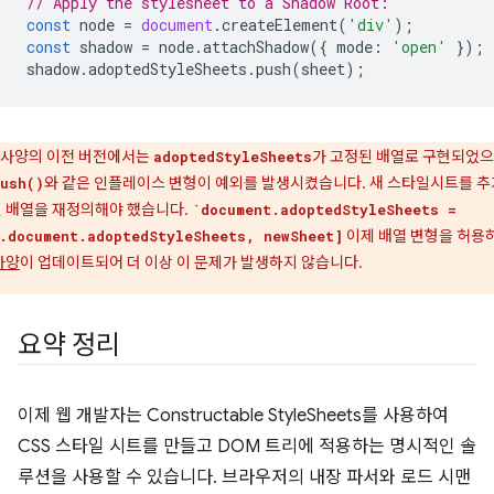
// Apply the stylesheet to a Shadow Root:
const
node
=
document
.
createElement
(
'div'
);
const
shadow
=
node
.
attachShadow
({
mode
:
'open'
});
shadow
.
adoptedStyleSheets
.
push
(
sheet
);
사양의 이전 버전에서는
가 고정된 배열로 구현되었
adoptedStyleSheets
와 같은 인플레이스 변형이 예외를 발생시켰습니다. 새 스타일시트를 
ush()
 배열을 재정의해야 했습니다.
`document.adoptedStyleSheets =
이제 배열 변형을 허용
.document.adoptedStyleSheets, newSheet]
사양
이 업데이트되어 더 이상 이 문제가 발생하지 않습니다.
요약 정리
이제 웹 개발자는 Constructable StyleSheets를 사용하여
CSS 스타일 시트를 만들고 DOM 트리에 적용하는 명시적인 솔
루션을 사용할 수 있습니다. 브라우저의 내장 파서와 로드 시맨