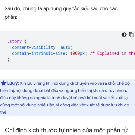
Sau đó, chúng ta áp dụng quy tắc kiểu sau cho các
phần:
.
story
{
content-visibility
:
auto
;
contain-intrinsic-size
:
1000
px
;
/* Explained in th
}
Lưu ý:
Xin lưu ý rằng khi nội dung di chuyển vào và ra khỏi chế độ
hiển thị, nội dung đó sẽ bắt đầu và ngừng hiển thị khi cần. Tuy nhiên,
điều này không có nghĩa là trình duyệt sẽ phải kết xuất và kết xuất lại
cùng một nội dung nhiều lần, vì công việc kết xuất sẽ được lưu khi có
thể.
Chỉ định kích thước tự nhiên của một phần tử