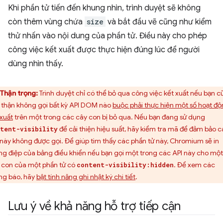
Khi phần tử tiến đến khung nhìn, trình duyệt sẽ không
còn thêm vùng chứa
size
và bắt đầu vẽ cũng như kiểm
thử nhấn vào nội dung của phần tử. Điều này cho phép
công việc kết xuất được thực hiện đúng lúc để người
dùng nhìn thấy.
Thận trọng:
Trình duyệt chỉ có thể bỏ qua công việc kết xuất nếu bạn 
 thận không gọi bất kỳ API DOM nào
buộc phải thực hiện một số hoạt đ
 xuất
trên một trong các cây con bị bỏ qua. Nếu bạn đang sử dụng
để cải thiện hiệu suất, hãy kiểm tra mã để đảm bảo 
tent-visibility
 này không được gọi. Để giúp tìm thấy các phần tử này, Chromium sẽ in
ng điệp của bảng điều khiển nếu bạn gọi một trong các API này cho một
 con của một phần tử có
. Để xem các
content-visibility:hidden
ng báo, hãy
bật tính năng ghi nhật ký chi tiết
.
Lưu ý về khả năng hỗ trợ tiếp cận