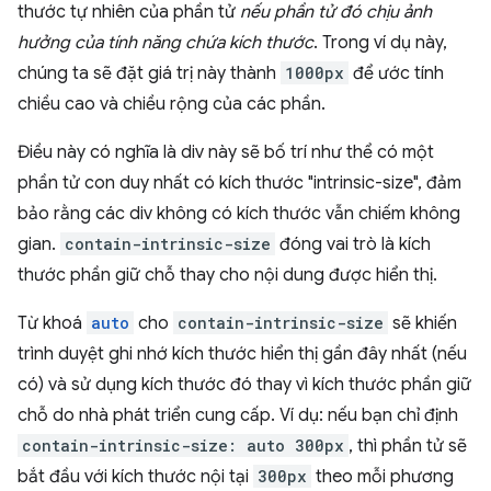
thước tự nhiên của phần tử
nếu phần tử đó chịu ảnh
hưởng của tính năng chứa kích thước
. Trong ví dụ này,
chúng ta sẽ đặt giá trị này thành
1000px
để ước tính
chiều cao và chiều rộng của các phần.
Điều này có nghĩa là div này sẽ bố trí như thể có một
phần tử con duy nhất có kích thước "intrinsic-size", đảm
bảo rằng các div không có kích thước vẫn chiếm không
gian.
contain-intrinsic-size
đóng vai trò là kích
thước phần giữ chỗ thay cho nội dung được hiển thị.
Từ khoá
auto
cho
contain-intrinsic-size
sẽ khiến
trình duyệt ghi nhớ kích thước hiển thị gần đây nhất (nếu
có) và sử dụng kích thước đó thay vì kích thước phần giữ
chỗ do nhà phát triển cung cấp. Ví dụ: nếu bạn chỉ định
contain-intrinsic-size: auto 300px
, thì phần tử sẽ
bắt đầu với kích thước nội tại
300px
theo mỗi phương