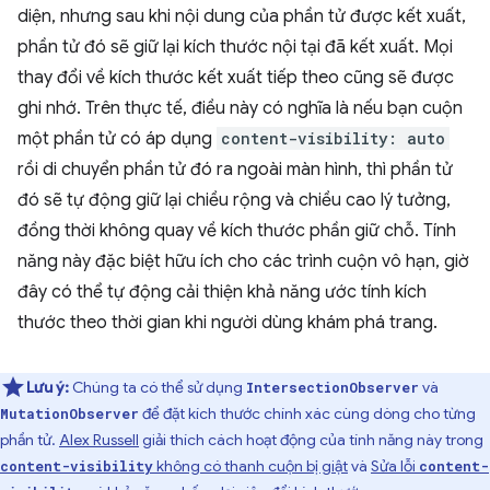
diện, nhưng sau khi nội dung của phần tử được kết xuất,
phần tử đó sẽ giữ lại kích thước nội tại đã kết xuất. Mọi
thay đổi về kích thước kết xuất tiếp theo cũng sẽ được
ghi nhớ. Trên thực tế, điều này có nghĩa là nếu bạn cuộn
một phần tử có áp dụng
content-visibility: auto
rồi di chuyển phần tử đó ra ngoài màn hình, thì phần tử
đó sẽ tự động giữ lại chiều rộng và chiều cao lý tưởng,
đồng thời không quay về kích thước phần giữ chỗ. Tính
năng này đặc biệt hữu ích cho các trình cuộn vô hạn, giờ
đây có thể tự động cải thiện khả năng ước tính kích
thước theo thời gian khi người dùng khám phá trang.
Lưu ý:
Chúng ta có thể sử dụng
và
IntersectionObserver
để đặt kích thước chính xác cùng dòng cho từng
MutationObserver
phần tử.
Alex Russell
giải thích cách hoạt động của tính năng này trong
không có thanh cuộn bị giật
và
Sửa lỗi
content-visibility
content-