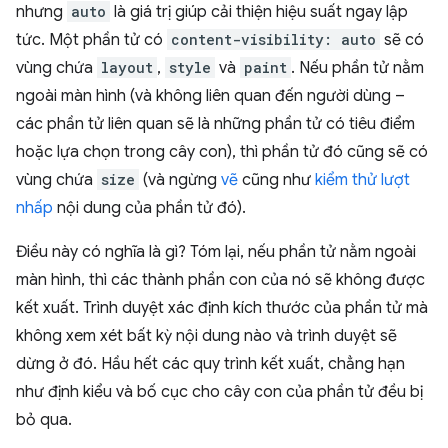
nhưng
auto
là giá trị giúp cải thiện hiệu suất ngay lập
tức. Một phần tử có
content-visibility: auto
sẽ có
vùng chứa
layout
,
style
và
paint
. Nếu phần tử nằm
ngoài màn hình (và không liên quan đến người dùng –
các phần tử liên quan sẽ là những phần tử có tiêu điểm
hoặc lựa chọn trong cây con), thì phần tử đó cũng sẽ có
vùng chứa
size
(và ngừng
vẽ
cũng như
kiểm thử lượt
nhấp
nội dung của phần tử đó).
Điều này có nghĩa là gì? Tóm lại, nếu phần tử nằm ngoài
màn hình, thì các thành phần con của nó sẽ không được
kết xuất. Trình duyệt xác định kích thước của phần tử mà
không xem xét bất kỳ nội dung nào và trình duyệt sẽ
dừng ở đó. Hầu hết các quy trình kết xuất, chẳng hạn
như định kiểu và bố cục cho cây con của phần tử đều bị
bỏ qua.