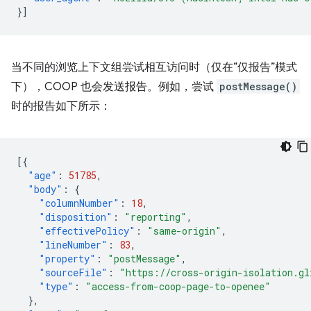
}]
当不同的浏览上下文组尝试相互访问时（仅在“仅报告”模式
下），COOP 也会发送报告。例如，尝试
postMessage()
时的报告如下所示：
[{
"age"
:
51785
,
"body"
:
{
"columnNumber"
:
18
,
"disposition"
:
"reporting"
,
"effectivePolicy"
:
"same-origin"
,
"lineNumber"
:
83
,
"property"
:
"postMessage"
,
"sourceFile"
:
"https://cross-origin-isolation.gl
"type"
:
"access-from-coop-page-to-openee"
},