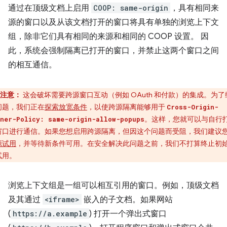
通过在顶级文档上启用
COOP: same-origin
，具有相同来
源的窗口以及从该文档打开的窗口将具有单独的浏览上下文
组，除非它们具有相同的来源和相同的 COOP 设置。 因
此，系统会强制隔离已打开的窗口，并禁止这两个窗口之间
的相互通信。
注意：
这会破坏需要跨源窗口互动（例如 OAuth 和付款）的集成。为了
问题，我们正在
探索放宽条件
，以使跨源隔离能够用于
Cross-Origin-
。这样，您就可以与自行
ner-Policy: same-origin-allow-popups
窗口进行通信。如果您想启用跨源隔离，但因这个问题而受阻，我们建议
源试用
，并等待新条件可用。在安全解决此问题之前，我们不打算终止初
试用。
浏览上下文组是一组可以相互引用的窗口。例如，顶级文档
及其通过
<iframe>
嵌入的子文档。如果网站
(
https://a.example
) 打开一个弹出式窗口