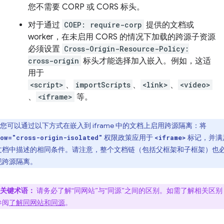
您不需要 CORP 或 CORS 标头。
对于通过
COEP: require-corp
提供的文档或
worker，在未启用 CORS 的情况下加载的跨源子资源
必须设置
Cross-Origin-Resource-Policy:
cross-origin
标头才能选择加入嵌入。例如，这适
用于
<script>
、
importScripts
、
<link>
、
<video>
、
<iframe>
等。
您可以通过以下方式在嵌入到 iframe 中的文档上启用跨源隔离：将
权限政策应用于
标记，并满
ow="cross-origin-isolated"
<iframe>
文档中描述的相同条件。请注意，整个文档链（包括父框架和子框架）也
现跨源隔离。
关键术语：
请务必了解“同网站”与“同源”之间的区别。如需了解相关区别
参阅
了解同网站和同源
。