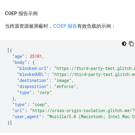
COEP 报告示例
当跨源资源被屏蔽时，
COEP 报告
有效负载的示例：
[{
"age"
:
25101
,
"body"
:
{
"blocked-url"
:
"https://third-party-test.glitch.
"blockedURL"
:
"https://third-party-test.glitch.m
"destination"
:
"image"
,
"disposition"
:
"enforce"
,
"type"
:
"corp"
},
"type"
:
"coep"
,
"url"
:
"https://cross-origin-isolation.glitch.me/?
"user_agent"
:
"Mozilla/5.0 (Macintosh; Intel Mac O
}]