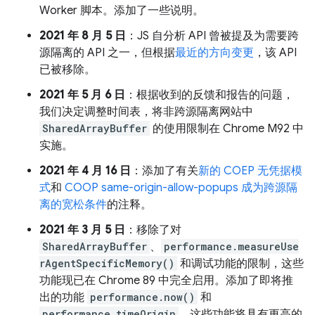
Worker 脚本。添加了一些说明。
2021 年 8 月 5 日
：JS 自分析 API 曾被提及为需要跨
源隔离的 API 之一，但根据
最近的方向变更
，该 API
已被移除。
2021 年 5 月 6 日
：根据收到的反馈和报告的问题，
我们决定调整时间表，将非跨源隔离网站中
SharedArrayBuffer
的使用限制在 Chrome M92 中
实施。
2021 年 4 月 16 日
：添加了有关
新的 COEP 无凭据模
式
和
COOP same-origin-allow-popups 成为跨源隔
离的宽松条件
的注释。
2021 年 3 月 5 日
：移除了对
SharedArrayBuffer
、
performance.measureUse
rAgentSpecificMemory()
和调试功能的限制，这些
功能现已在 Chrome 89 中完全启用。添加了即将推
出的功能
performance.now()
和
performance.timeOrigin
，这些功能将具有更高的