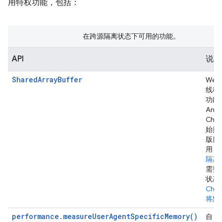
用特权功能，包括：
在跨源隔离状态下可用的功能。
API
说明
SharedArrayBuffer
WebA
线程
功能
Andr
Chro
始提
版目
用，
隔离
需要
状态
Chro
将默
performance.measureUserAgentSpecificMemory()
自 Ch