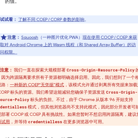
的值。
试试看：
了解不同 COEP / CORP 参数的影响
。
注意：
Squoosh
（一种图片优化 PWA）
现在使用 COOP / COEP 来获
取对 Android Chrome 上的 Wasm 线程（和 Shared Array Buffer）的访
问权限。
注意：
我们一直在探索大规模部署
Cross-Origin-Resource-Policy
，因为跨源隔离要求所有子资源都明确选择启用。因此，我们想到了一个
思路：
一种新的 COEP“无凭据”模式
，该模式允许通过剥离所有凭据来加载
 CORP 标头的资源。我们希望这能减轻您确保子资源发送
Cross-Origin-
标头的负担。不过，由于 Chrome 从版本 96 开始支持
ource-Policy
模式，但其他浏览器尚不支持此模式，因此部分开发者可
dentialless
现部署 COOP 或 COEP 具有挑战性。如果您暂时不想启用跨源隔离，建议
源试用
，并等待
在更多浏览器中可用。
credentialless