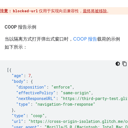
注意：
仅用于实现向后兼容性，
最终将被移除
。
blocked-url
COOP 报告示例
当以隔离方式打开弹出式窗口时，
COOP 报告
载荷的示例
如下所示：
[{
"age"
:
7
,
"body"
:
{
"disposition"
:
"enforce"
,
"effectivePolicy"
:
"same-origin"
,
"nextResponseURL"
:
"https://third-party-test.gli
"type"
:
"navigation-from-response"
},
"type"
:
"coop"
,
"url"
:
"https://cross-origin-isolation.glitch.me/c
"user_agent"
:
"Mozilla/5.0 (Macintosh; Intel Mac O