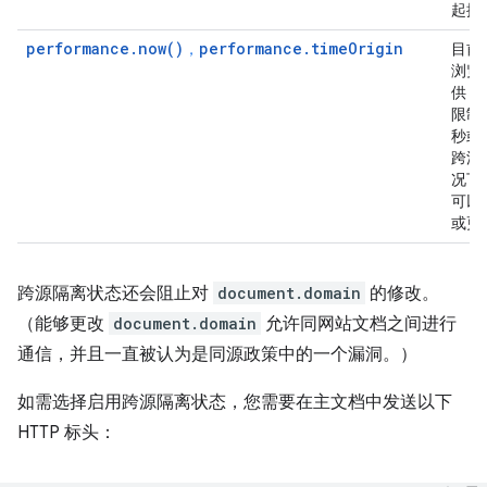
起提
performance.now()
performance.timeOrigin
，
目前
浏览
供，
限制为
秒或
跨源
况下
可以为
或更
跨源隔离状态还会阻止对
document.domain
的修改。
（能够更改
document.domain
允许同网站文档之间进行
通信，并且一直被认为是同源政策中的一个漏洞。）
如需选择启用跨源隔离状态，您需要在主文档中发送以下
HTTP 标头：