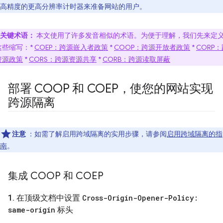
高精度的更高分辨率计时器来准备网站的用户。
关键术语：
本文使用了许多发音相似的术语。为便于理解，我们先来定
这些缩写：*
COEP：跨源嵌入者政策
*
COOP：跨源开放者政策
*
CORP
资源政策
*
CORS：跨源资源共享
*
CORB：跨源读取屏蔽
部署 COOP 和 COEP，使您的网站实现
跨源隔离
注意
：如需了解启用跨域隔离的实用步骤，请参阅
启用跨域隔离的指
南
。
集成 COOP 和 COEP
1
.
在顶级文档中设置
Cross-Origin-Opener-Policy:
same-origin
标头