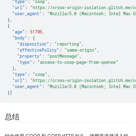
"type"
:
"coop"
,
"url"
:
"https://cross-origin-isolation.glitch.me/c
"user_agent"
:
"Mozilla/5.0 (Macintosh; Intel Mac O
},
{
"age"
:
51785
,
"body"
:
{
"disposition"
:
"reporting"
,
"effectivePolicy"
:
"same-origin"
,
"property"
:
"postMessage"
,
"type"
:
"access-to-coop-page-from-openee"
},
"type"
:
"coop"
,
"url"
:
"https://cross-origin-isolation.glitch.me/c
"user_agent"
:
"Mozilla/5.0 (Macintosh; Intel Mac O
}]
总结