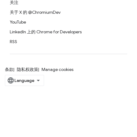
关注
关于 X 的 @ChromiumDev
YouTube
LinkedIn 上的 Chrome for Developers
RSS
条款
隐私权政策
Manage cookies