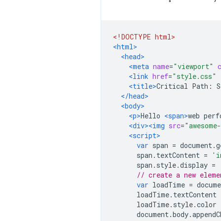
<!DOCTYPE html>
<html>
<head>
<meta
name
=
"viewport"
<link
href
=
"style.css"
<title>
Critical Path: S
</head>
<body>
<p>
Hello 
<span>
web perf
<div><img
src
=
"awesome-
<script>
var
 span 
=
 document
.
g
      span
.
textContent 
=
'i
      span
.
style
.
display 
=
// create a new eleme
var
 loadTime 
=
 docume
      loadTime
.
textContent 
      loadTime
.
style
.
color 
      document
.
body
.
appendC