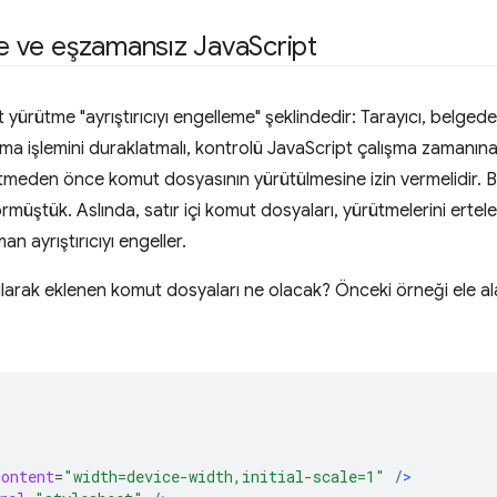
eme ve eşzamansız Java
Script
 yürütme "ayrıştırıcıyı engelleme" şeklindedir: Tarayıcı, belged
ma işlemini duraklatmalı, kontrolü JavaScript çalışma zamanı
tmeden önce komut dosyasının yürütülmesine izin vermelidir. 
rmüştük. Aslında, satır içi komut dosyaları, yürütmelerini ertel
 ayrıştırıcıyı engeller.
ılarak eklenen komut dosyaları ne olacak? Önceki örneği ele ala
content
=
"width=device-width,initial-scale=1"
/>