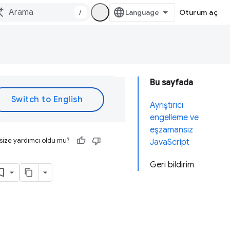
/
Oturum aç
Bu sayfada
Ayrıştırıcı
engelleme ve
eşzamansız
size yardımcı oldu mu?
JavaScript
Geri bildirim