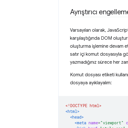
Ayrıştırıcı engell
Varsayılan olarak, JavaScript
karşılaştığında DOM oluştur
oluşturma işlemine devam e
satır içi komut dosyasıyla gö
yazmadığınız sürece her zaman
Komut dosyası etiketi kullan
dosyaya ayıklayalım:
<!DOCTYPE html>
<html>
<head>
<meta
name
=
"viewport"