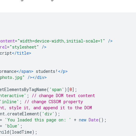
content
=
"width=device-width,initial-scale=1"
/>
rel
=
"stylesheet"
/>
cript
</title>
ormance
</span>
 students!
</p>
photo.jpg"
/></div>
etElementsByTagName
(
'span'
)[
0
];
nteractive'
;
// change DOM text content
'inline'
;
// change CSSOM property
nt, style it, and append it to the DOM
nt
.
createElement
(
'div'
);
=
'You loaded this page on: '
+
new
Date
();
=
'blue'
;
hild
(
loadTime
);