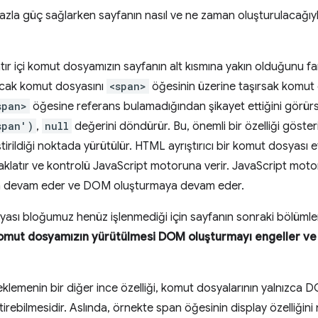
zla güç sağlarken sayfanın nasıl ve ne zaman oluşturulacağıyla 
tır içi komut dosyamızın sayfanın alt kısmına yakın olduğunu 
Ancak komut dosyasını
<span>
öğesinin üzerine taşırsak komut 
span>
öğesine referans bulamadığından şikayet ettiğini görür
span')
,
null
değerini döndürür. Bu, önemli bir özelliği göste
rildiği noktada yürütülür. HTML ayrıştırıcı bir komut dosyası et
latır ve kontrolü JavaScript motoruna verir. JavaScript motor
den devam eder ve DOM oluşturmaya devam eder.
yası bloğumuz henüz işlenmediği için sayfanın sonraki bölümler
 komut dosyamızın yürütülmesi DOM oluşturmayı engeller ve i
klemenin bir diğer ince özelliği, komut dosyalarının yalnızca
tirebilmesidir. Aslında, örnekte span öğesinin display özelliğini 