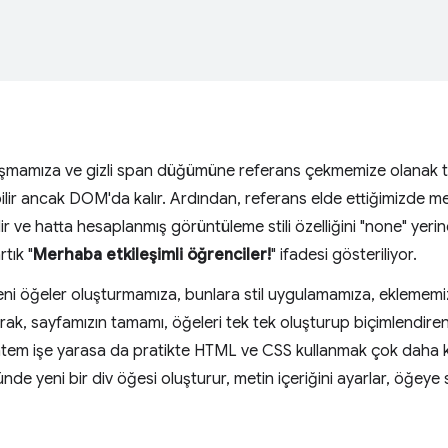
şmamıza ve gizli span düğümüne referans çekmemize olanak t
r ancak DOM'da kalır. Ardından, referans elde ettiğimizde me
ilir ve hatta hesaplanmış görüntüleme stili özelliğini "none" yerin
rtık "
Merhaba etkileşimli öğrenciler!
" ifadesi gösteriliyor.
ni öğeler oluşturmamıza, bunlara stil uygulamamıza, eklememi
arak, sayfamızın tamamı, öğeleri tek tek oluşturup biçimlendire
öntem işe yarasa da pratikte HTML ve CSS kullanmak çok daha k
münde yeni bir div öğesi oluşturur, metin içeriğini ayarlar, öğeye