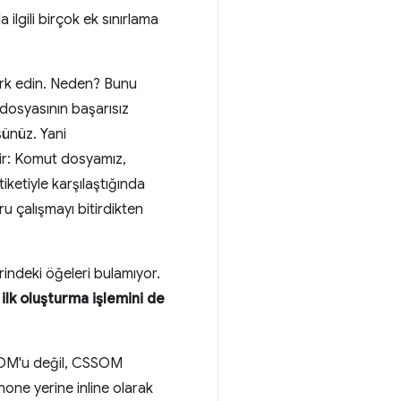
ilgili birçok ek sınırlama
fark edin. Neden? Bunu
dosyasının başarısız
sünüz. Yani
rir: Komut dosyamız,
iketiyle karşılaştığında
u çalışmayı bitirdikten
indeki öğeleri bulamıyor.
lk oluşturma işlemini de
 DOM'u değil, CSSOM
none yerine inline olarak