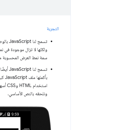
التجربة
سمة نمط العرض المحسوبة من "none" إلى "inline". تعرض صفحتنا الآن ال
بأكم
ونلحقه بالنص الأساسي.