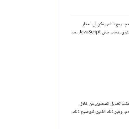
لمستخدم. ومع ذلك، يمكن أن تحظر
JavaScript أيضًا إنشاء نموذج كائن المستند (DOM) وتؤخّر عرض الصفحة. لتحقيق أفضل قياس ممكن لأداء المحتوى، يجب جعل JavaScript غير
 يمكننا تعديل المحتوى من خلال
مكننا معالجة إدخال المستخدم، وغير ذلك الكثير. لتوضيح ذلك،