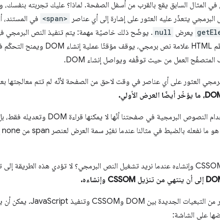
ّن في المثال السابق يقع بالقرب من أسفل الصفحة. لماذا؟ عليك تجربته بنفسك، و
 البرمجي يتعذّر عليه العثور على إشارة إلى أي عناصر
<span>
في المستند، أي
getEl
يعرض
null
. يوضّح ذلك خاصيّة مهمة: يتم تنفيذ النص البرمجي في 
برمجي العثور على أي عناصر في وقت لاحق من الصفحة لأنّه لم تتم معالجتها بعد
من الخصائص الدقيقة الأخرى لاستخدام النصوص البرمجية
باختصار، تُعرِض JavaScript الكثي
ضها على الشاشة: