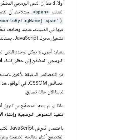
أولاً، لاحظ أنّ النص البرمجي المضم
العنصر
<span>
، ستلاحظ أنّ النص
ementsByTagName('span')
تشغيل محرك JavaScript، يستأنف المتصفّح العمل من حيث توقّفه ويواصل إنشاء DOM.
بعبارة أخرى، لا يمكن لوحدة النص ال
البرمجي المضمّن إلى حظر إنشاء DOM، ما يؤخّر أيضًا العرض الأولي.
لدينا الآن حالة تسابق.
ماذا لو لم ينتهِ المتصفّح من تنزيل CSSOM وإنشاءه عندما نريد تشغيل النص البرمجي؟ لا تؤدي هذه الطريقة إلى تحسين الأداء:
تنفيذ النصوص البرمجية وإنشاء DOM إلى أن ينتهي من تنزيل CSSOM وإنشاءه.
المتصفّح أثناء معالجة الصفحة وعر