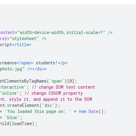
content
=
"width=device-width,initial-scale=1"
/>
rel
=
"stylesheet"
/>
cript
</title>
ormance
</span>
 students!
</p>
photo.jpg"
/></div>
etElementsByTagName
(
'span'
)[
0
];
nteractive'
;
// change DOM text content
'inline'
;
// change CSSOM property
nt, style it, and append it to the DOM
nt
.
createElement
(
'div'
);
=
'You loaded this page on: '
+
new
Date
();
=
'blue'
;
hild
(
loadTime
);