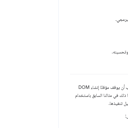
يتم تنفيذ JavaScript تلقائيًا "بطريقة حظر المحلل اللغوي": عندما يصادف المتصفّح نصًا برمجيًا في المستند، يجب أن يوقف مؤقتًا إنشاء DOM
JavaScript ويسمح بتنفيذ النص البرمجي قبل المتابعة في إنشاء DOM. لقد رأينا ذلك في مثالنا السابق باستخدام
يل تنفيذها.
: