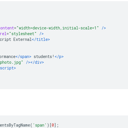
content
=
"width=device-width,initial-scale=1"
/>
rel
=
"stylesheet"
/>
cript External
</title>
ormance
</span>
 students!
</p>
photo.jpg"
/></div>
script>
entsByTagName
(
'span'
)[
0
];