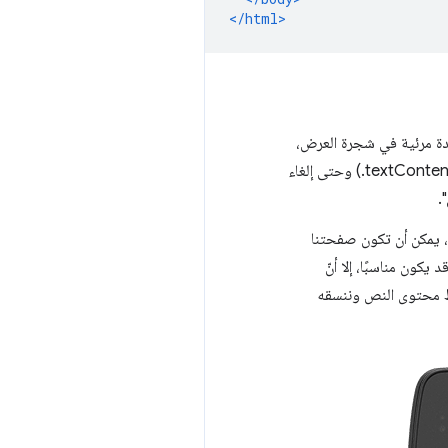
</html>
لى عقدة span المخفية. قد لا تكون العقدة مرئية في شجرة العرض،
ولكنّها لا تزال موجودة في نموذج DOM. بعد ذلك، عندما نحصل على المرجع، يمكننا تغيير نصه (من خلال textContent.) وحتى إلغاء
".
. من الناحية الفنية، يمكن أن تكون صفحتنا
اء قد يكون مناسبًا، إلا أنّ
ني من دالة JavaScript، ننشئ عنصر div جديدًا ونضبط محتوى النص وننسقه