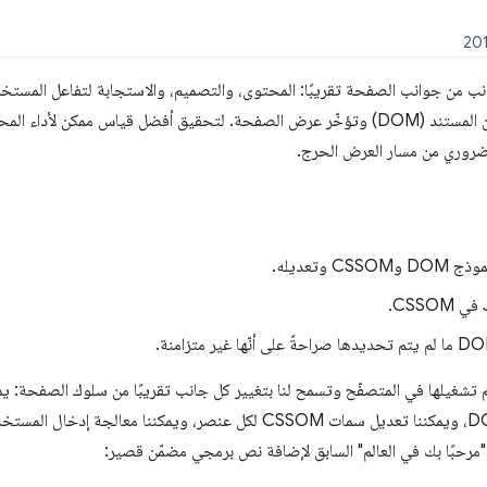
Java تعديل كل جانب من جوانب الصفحة تقريبًا: المحتوى، والتصميم، والاستجابة لتفاعل ا
ميكية يتم تشغيلها في المتصفّح وتسمح لنا بتغيير كل جانب تقريبًا من سلوك الصفحة:
إضافة عناصر وإزالتها من شجرة DOM، ويمكننا تعديل سمات CSSOM لكل عنصر، وي
 "مرحبًا بك في العالم" السابق لإضافة نص برمجي مضمّن قصير: