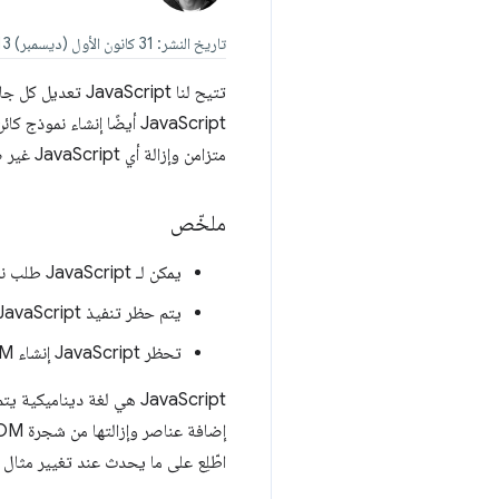
تاريخ النشر: 31 كانون الأول (ديسمبر) 2013
تتيح لنا Script
متزامن وإزالة أي JavaScript غير ضروري من مسار العرض الحرج.
ملخّص
يمكن لـ JavaScript طلب نموذج DOM وCSSOM وتعديله.
يتم حظر تنفيذ JavaScript في CSSOM.
تحظر JavaScript إنشاء DOM ما لم يتم تحديدها صراحةً على أنّها غير متزامنة.
JavaScript هي لغة دينا
اطّلِع على ما يحدث عند تغيير مثال