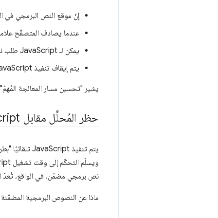
إنّ موقع النص البرمجي في ال
عندما يصادف المتصفّح علامة نصّ برمجي، يتمّ إيقاف إن
يمكن لـ JavaScript طلب نموذج DOM وCSSOM وتعديله.
يتم إيقاف تنفيذ JavaScript مؤقتًا إلى أن يصبح CSSOM جاهزًا.
يشير "تحسين مسار المعالجة المُهمّ" إلى حدٍ كبير إ
حظر المُحلِّل مقابل Java
Script غير ال
نص برمجي مضمّن. في الواقع، تُعدّ الن
ماذا عن النصوص البرمجية المضمّنة