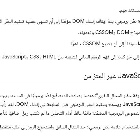
مستند مهم.
شاء DOM مؤقتًا إلى أن تنتهي عملية تنفيذ النصّ البرمجي.
لى فهم الرسم البياني للتبعية بين HTML وCSS وJavaScript وتحسينه.
متزامن
ويسلّم التحكّم إلى وقت تشغيل 
صوص البرمجية المضمّنة دائمًا عائقًا أمام التحليل ما لم تكتب رمزًا إضافيًا لتأج
 باستخدام علامة نص برمجي؟ خذ المثال السابق واستخرِج الرمز إلى ملف منفصل