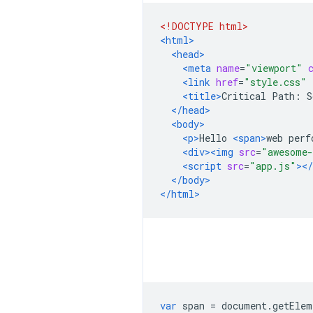
<!DOCTYPE html>
<html>
<head>
<meta
name
=
"viewport"
<link
href
=
"style.css"
<title>
Critical Path: S
</head>
<body>
<p>
Hello 
<span>
web perf
<div><img
src
=
"awesome-
<script
src
=
"app.js"
></
</body>
</html>
var
 span 
=
 document
.
getElem