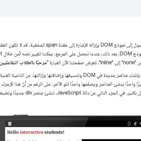
تسمح لنا JavaScript بالوصول إلى نموذج DOM وإزالة الإشارة إ
عبارة "
مرحبًا بالطلاب التفاعليين
تسمح لنا JavaScript أيضًا بإنشاء عناصر جديدة في DOM وتنسيقها وإضافتها وإزالتها
لها ملف JavaScript كبيرًا واحدًا ينشئ العناصر ويصمّمها واحدًا تلو الآخر. على الرغم من أنّ هذا الإجر
استخدام HTML وCSS أسهل بكثير. في الجزء الثا