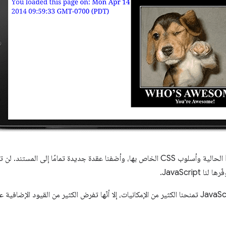
بعد ذلك، عدّلنا محتوى عقدة DOM الحالية وأسلوب CSS الخاص بها، وأضفنا عقدة جديدة تمامً
JavaScript.
ومع ذلك، على الرغم من أنّ لغة JavaScript تمنحنا الكثير من الإمكانيات، إلا أنّها تفرض الكثير من