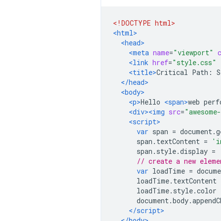
<!DOCTYPE html>
<html>
<head>
<meta
name
=
"viewport"
<link
href
=
"style.css"
<title>
Critical Path: S
</head>
<body>
<p>
Hello 
<span>
web perf
<div><img
src
=
"awesome-
<script>
var
 span 
=
 document
.
g
      span
.
textContent 
=
'i
      span
.
style
.
display 
=
// create a new eleme
var
 loadTime 
=
 docume
      loadTime
.
textContent 
      loadTime
.
style
.
color 
      document
.
body
.
appendC
</script>
</body>