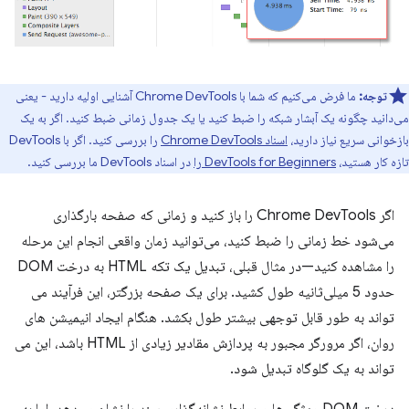
توجه:
ما فرض می‌کنیم که شما با Chrome DevTools آشنایی اولیه دارید - یعنی
می‌دانید چگونه یک آبشار شبکه را ضبط کنید یا یک جدول زمانی ضبط کنید. اگر به یک
بازخوانی سریع نیاز دارید،
اسناد Chrome DevTools
را بررسی کنید. اگر با DevTools
تازه کار هستید،
DevTools for Beginners را
در اسناد DevTools ما بررسی کنید.
اگر Chrome DevTools را باز کنید و زمانی که صفحه بارگذاری
می‌شود خط زمانی را ضبط کنید، می‌توانید زمان واقعی انجام این مرحله
را مشاهده کنید—در مثال قبلی، تبدیل یک تکه HTML به درخت DOM
حدود 5 میلی‌ثانیه طول کشید. برای یک صفحه بزرگتر، این فرآیند می
تواند به طور قابل توجهی بیشتر طول بکشد. هنگام ایجاد انیمیشن های
روان، اگر مرورگر مجبور به پردازش مقادیر زیادی از HTML باشد، این می
تواند به یک گلوگاه تبدیل شود.
درخت DOM ویژگی‌ها و روابط نشانه‌گذاری سند را نشان می‌دهد، اما به