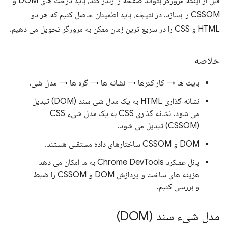
قبل از اینکه مرورگر بتواند صفحه را رندر کند، باید درخت های DOM و
CSSOM را بسازد. در نتیجه، باید اطمینان حاصل کنیم که هر دو
HTML و CSS را در سریع ترین زمان ممکن به مرورگر تحویل می دهیم.
خلاصه
بایت ها → کاراکترها → نشانه ها → گره ها → مدل شی.
نشانه گذاری HTML به یک مدل شی سند (DOM) تبدیل
می شود. نشانه گذاری CSS به یک مدل شیء CSS
(CSSOM) تبدیل می شود.
DOM و CSSOM ساختارهای داده مستقلی هستند.
پانل عملکرد Chrome DevTools به ما امکان می دهد
هزینه های ساخت و پردازش DOM و CSSOM را ضبط
و بررسی کنیم.
مدل شیء سند (DOM)