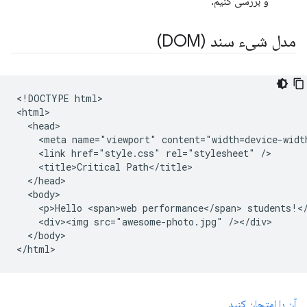
و بررسی کنیم.
مدل شیء سند (DOM)
<!DOCTYPE html>

<html>

  <head>

    <meta name="viewport" content="width=device-width
    <link href="style.css" rel="stylesheet" />

    <title>Critical Path</title>

  </head>

  <body>

    <p>Hello <span>web performance</span> students!</
    <div><img src="awesome-photo.jpg" /></div>

  </body>

آن را امتحان کنید