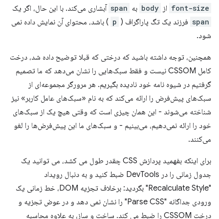
font-size
از
body
به
span
آبشاری می‌کند. با این حال، اگر یک
span
فرزند یک تگ پاراگراف (
p
) باشد، محتوای آن نمایش داده نمی
شود.
همچنین، توجه داشته باشید که درختی که قبلا توضیح داده شد، درخت
کامل CSSOM نیست و فقط سبک‌هایی را نشان می‌دهد که ما تصمیم
گرفتیم در شیوه نامه خود نادیده بگیریم. هر مرورگر مجموعه‌ای از
سبک‌های پیش‌فرض را ارائه می‌کند که به نام «سبک‌های عامل کاربر» نیز
شناخته می‌شوند - این همان چیزی است که وقتی هیچ یک از سبک‌های
خود را ارائه نمی‌دهیم، می‌بینیم - و سبک‌های ما این پیش‌فرض‌ها را لغو
می‌کنند.
برای اینکه بفهمید پردازش CSS چقدر طول می کشد، می توانید یک
جدول زمانی را در DevTools ضبط کنید و به دنبال رویداد
"Recalculate Style" بگردید: برخلاف تجزیه DOM، خط زمانی یک
ورودی جداگانه "Parse CSS" را نشان نمی دهد و در عوض تجزیه و
درخت CSSOM را ضبط می کند. ساخت و ساز، به علاوه محاسبه