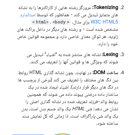
Tokenizing:
مرورگر رشته هایی از کاراکترها را به نشانه
های متمایز تبدیل می کند - همانطور که توسط
استاندارد
W3C HTML5
برای مثال،
<html>
<body>
،
مشخص شده است - و رشته های دیگر در داخل براکت های
زاویه. هر توکن معنای خاصی دارد و مجموعه قوانین خاص
خود را دارد.
Lexing:
نشانه های منتشر شده به "اشیاء" تبدیل می
شوند که ویژگی ها و قوانین آنها را تعریف می کنند.
ساخت DOM:
در نهایت، چون نشانه گذاری HTML روابط
بین تگ های مختلف را تعریف می کند (برخی از برچسب ها
در تگ های دیگر قرار دارند)، اشیاء ایجاد شده در یک
ساختار داده درختی پیوند داده می شوند که همچنین
روابط والد-فرزند تعریف شده در نشانه گذاری اصلی را
نشان می دهد: شی
HTML
یک والد
جسم بدن
است،
بدن
یک والد شی
پاراگراف
است، تا زمانی که کل نمایش سند
ساخته شود.