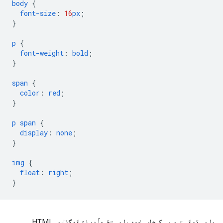
body
{
font-size
:
16
px
;
}
p
{
font-weight
:
bold
;
}
span
{
color
:
red
;
}
p
span
{
display
:
none
;
}
img
{
float
:
right
;
}
ما می‌توانستیم سبک‌های خود را مستقیماً در نشانه‌گذاری HTML