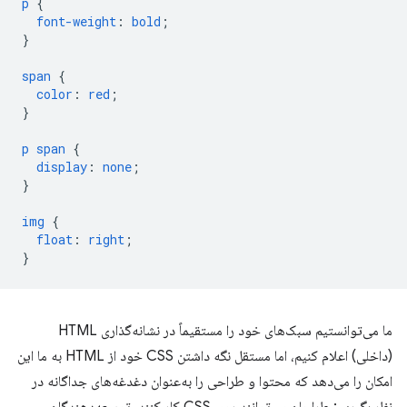
p
{
font-weight
:
bold
;
}
span
{
color
:
red
;
}
p
span
{
display
:
none
;
}
img
{
float
:
right
;
}
ما می‌توانستیم سبک‌های خود را مستقیماً در نشانه‌گذاری HTML
(داخلی) اعلام کنیم، اما مستقل نگه داشتن CSS خود از HTML به ما این
امکان را می‌دهد که محتوا و طراحی را به‌عنوان دغدغه‌های جداگانه در
نظر بگیریم: طراحان می‌توانند روی CSS کار کنند، توسعه‌دهندگان