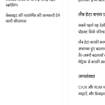
हालांकि, इनमें अंत
स्क्रोलिंग
लैब डेटा बनाम फ
वेबसाइट की परफ़ॉर्मेंस की जानकारी देने
वाली सीएसएस
सबसे पहले यह देखे
प्रॉडक्ट सिर्फ़ फ़ील्
लैब डेटा काफ़ी काम 
अचानक हुए बदलावों 
ग़ैर-ज़रूरी बदलाव
मेट्रिक से काफ़ी अ
जनसंख्या
CrUX और RUM समाध
साइटों, और डिवाइसो