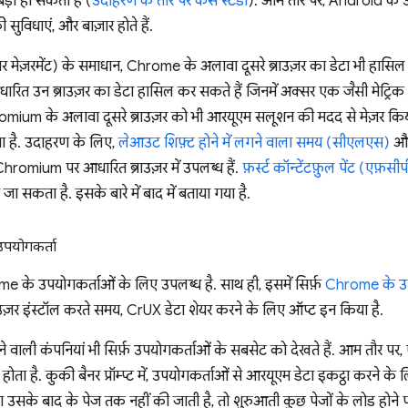
़बड़ी हो सकती है (
उदाहरण के तौर पर केस स्टडी
). आम तौर पर, Android के 
ुविधाएं, और बाज़ार होते हैं.
र मेज़रमेंट) के समाधान, Chrome के अलावा दूसरे ब्राउज़र का डेटा भी हासिल
त उन ब्राउज़र का डेटा हासिल कर सकते हैं जिनमें अक्सर एक जैसी मेट्रिक (ज
romium के अलावा दूसरे ब्राउज़र को भी आरयूएम सलूशन की मदद से मेज़र किया ज
ा है. उदाहरण के लिए,
लेआउट शिफ़्ट होने में लगने वाला समय (सीएलएस)
औ
Chromium पर आधारित ब्राउज़र में उपलब्ध हैं.
फ़र्स्ट कॉन्टेंटफ़ुल पेंट (एफ़सीप
 जा सकता है. इसके बारे में बाद में बताया गया है.
पयोगकर्ता
e के उपयोगकर्ताओं के लिए उपलब्ध है. साथ ही, इसमें सिर्फ़
Chrome के उन
ब्राउज़र इंस्टॉल करते समय, CrUX डेटा शेयर करने के लिए ऑप्ट इन किया है.
 वाली कंपनियां भी सिर्फ़ उपयोगकर्ताओं के सबसेट को देखते हैं. आम तौर पर, ऐसा 
ोता है. कुकी बैनर प्रॉम्प्ट में, उपयोगकर्ताओं से आरयूएम डेटा इकट्ठा करने
रे या उसके बाद के पेज तक नहीं की जाती है, तो शुरुआती कुछ पेजों के लोड होन