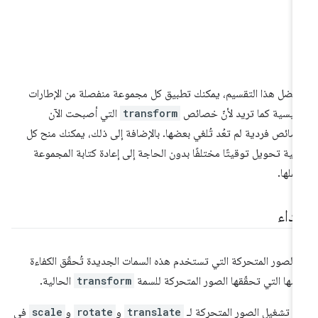
فضل هذا التقسيم، يمكنك تطبيق كل مجموعة منفصلة من الإطارات
رئيسية كما تريد لأنّ خصائص
transform
التي أصبحت الآن
ائص فردية لم تعُد تُلغي بعضها. بالإضافة إلى ذلك، يمكنك منح كل
لية تحويل توقيتًا مختلفًا بدون الحاجة إلى إعادة كتابة المجموعة
كملها.
أداء
ّ الصور المتحركة التي تستخدم هذه السمات الجديدة تُحقّق الكفاءة
سها التي تحقّقها الصور المتحركة للسمة
transform
الحالية.
م تشغيل الصور المتحركة لـ
translate
و
rotate
و
scale
في