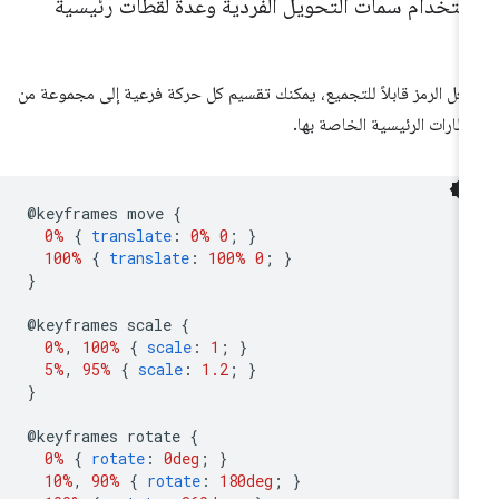
ستخدام سمات التحويل الفردية وعدة لقطات رئيسية
عل الرمز قابلاً للتجميع، يمكنك تقسيم كل حركة فرعية إلى مجموعة من
إطارات الرئيسية الخاصة بها.
@
keyframes move 
{
0%
{
translate
:
0%
0
;
}
100%
{
translate
:
100%
0
;
}
}
@
keyframes scale 
{
0%
,
100%
{
scale
:
1
;
}
5%
,
95%
{
scale
:
1.2
;
}
}
@
keyframes rotate 
{
0%
{
rotate
:
0deg
;
}
10%
,
90%
{
rotate
:
180deg
;
}