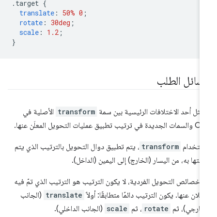
.
target 
{
translate
:
50%
0
;
rotate
:
30deg
;
scale
:
1.2
;
}
سائل الطلب
مثل أحد الاختلافات الرئيسية بين سمة
transform
الأصلية في
دة في ترتيب تطبيق عمليات التحويل المعلَن عنها.
ستخدام
transform
، يتم تطبيق دوال التحويل بالترتيب الذي يتم
ابتها به، من اليسار (الخارج) إلى اليمين (الداخل).
 خصائص التحويل الفردية، لا يكون الترتيب هو الترتيب الذي تمّ فيه
إعلان عنها. يكون الترتيب دائمًا متطابقًا: أولاً
translate
(الجانب
خارجي)، ثم
rotate
، ثم
scale
(الجانب الداخلي).