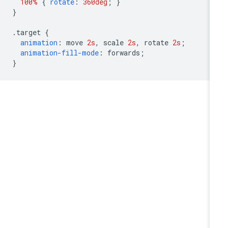
100%
{
rotate
:
360deg
;
}
}
.
target 
{
animation
:
 move 
2s
,
 scale 
2s
,
 rotate 
2s
;
animation-fill-mode
:
 forwards
;
}