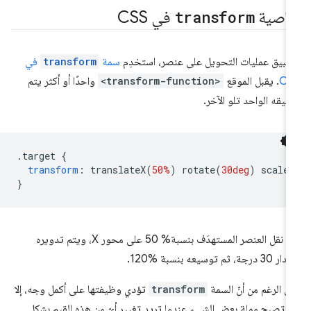
اصية
transform
في CSS
طبيق عمليات التحويل على عنصر، استخدِم
سمة
transform
في
CS
. يقبل الموقع
<transform-function>
واحدًا أو أكثر يتم
بيقه الواحد تلو الآخر.
.
target 
{
transform
:
 translateX
(
50%
)
 rotate
(
30deg
)
 scale
}
يتم نقل العنصر المستهدَف بنسبة% 50 على محور X، ويتم تدويره
3 درجة، ثم توسيعه بنسبة %120.
ى الرغم من أنّ السمة
transform
تؤدي وظيفتها على أكمل وجه، إلا
ّها تصبح مملة بعض الشيء عندما تريد تغيير أيّ من هذه القيم بشكلٍ