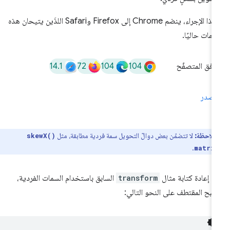
وبهذا الإجراء، ينضم Chrome إلى Firefox وSafari اللذَين يتيحان هذه
سمات حاليًا.
14.1
72
104
104
افق المتصفّح
مصدر
ملاحظة:
لا تتضمّن بعض دوالّ التحويل سمة فردية مطابقة، مثل
skewX()
.
matri
د إعادة كتابة مثال
transform
السابق باستخدام السمات الفردية،
بح المقتطف على النحو التالي: