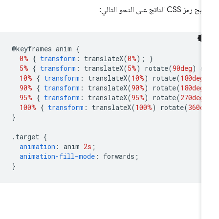
رمز CSS الناتج على النحو التالي:
@
keyframes anim 
{
0%
{
transform
:
 translateX
(
0%
);
}
5%
{
transform
:
 translateX
(
5%
)
 rotate
(
90deg
)
 s
10%
{
transform
:
 translateX
(
10%
)
 rotate
(
180deg
90%
{
transform
:
 translateX
(
90%
)
 rotate
(
180deg
95%
{
transform
:
 translateX
(
95%
)
 rotate
(
270deg
100%
{
transform
:
 translateX
(
100%
)
 rotate
(
360d
}
.
target 
{
animation
:
 anim 
2s
;
animation-fill-mode
:
 forwards
;
}