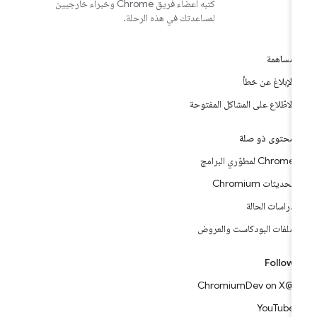
كتبه أعضاء فريق Chrome وخبراء خارجيين
لمساعدتك في هذه الرحلة.
مساهمة
الإبلاغ عن خطأ
الاطّلاع على المشاكل المفتوحة
محتوى ذو صلة
Chrome لمطوّري البرامج
تحديثات Chromium
دراسات الحالة
ملفات البودكاست والعروض
Follow
@ChromiumDev on X
YouTube