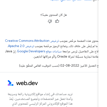
هل كان المحتوى مفيدًا؟
ّ محتوى هذه الصفحة مرخّص بموجب
ترخيص Creative Commons Attribution
4‏
ما لم يُنصّ على خلاف ذلك، ونماذج الرموز مرخّصة بموجب
ترخيص Apache 2.0‏
.
اطّلاع على التفاصيل، يُرجى مراجعة
سياسات موقع Google Developers‏
. إنّ Java
لامة تجارية مسجَّلة لشركة Oracle و/أو شركائها التابعين.
التعديل الأخير: 2022-08-02 (حسب التوقيت العالمي المتفَّق عليه)
نريد مساعدتك في إنشاء مواقع إلكترونية رائعة وسريعة
وآمنة تعمل عبر المتصفحات ولجميع المستخدمين. يُعدّ
هذا الموقع الإلكتروني المركز الرئيسي للمحتوى الذي