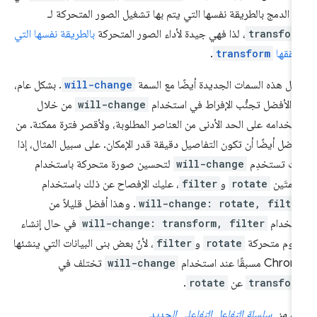
اة الدمج بالطريقة نفسها التي يتم بها تشغيل الصور المتحركة لـ
transfor
، لذا فهي جيدة لأداء الصور المتحركة
بالطريقة نفسها التي
ققها
transform
.
مل هذه السمات الجديدة أيضًا مع السمة
will-change
. بشكل عام،
 الأفضل تجنُّب الإفراط في استخدام
will-change
من خلال
تخدامه على الحد الأدنى من العناصر المطلوبة، ولأقصر فترة ممكنة. من
أفضل أيضًا أن تكون التفاصيل دقيقة قدر الإمكان. على سبيل المثال، إذا
ت تستخدِم
will-change
لتحسين صورة متحركة باستخدام
سمتَين
rotate
و
filter
، عليك الإفصاح عن ذلك باستخدام
will-change: rotate, filte
. وهذا أفضل قليلاً من
تخدام
will-change: transform, filter
في حال إنشاء
وم متحركة
rotate
و
filter
، لأنّ بعض بنى البيانات التي ينشئها
Ch مسبقًا عند استخدام
will-change
تختلف في
transfor
عن
rotate
.
ء من
سلسلة التفاعل التفاعلي الجديد