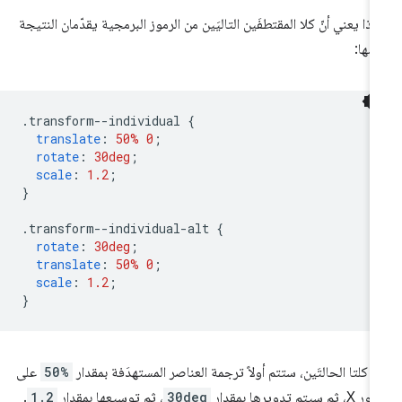
ذا يعني أنّ كلا المقتطفَين التاليَين من الرموز البرمجية يقدّمان النتيجة
سها:
.
transform--individual 
{
translate
:
50%
0
;
rotate
:
30deg
;
scale
:
1.2
;
}
.
transform--individual-alt 
{
rotate
:
30deg
;
translate
:
50%
0
;
scale
:
1.2
;
}
 كلتا الحالتَين، ستتم أولاً ترجمة العناصر المستهدَفة بمقدار
50%
على
 ثم سيتم تدويرها بمقدار
30deg
، ثم توسيعها بمقدار
1.2
.