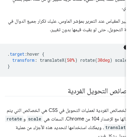
دي.
غيير المقياس عند التمرير بمؤشر الماوس، عليك تكرار جميع الدوال في
ة التحويل، حتى لو بقيت قيمها بدون تغيير.
.
target
:
hover 
{
transform
:
 translateX
(
50%
)
 rotate
(
30deg
)
 scale
}
صائص التحويل الفردية
إنّ الخصائص الفردية لعمليات التحويل في CSS هي الخصائص التي يتم
لها مع الإصدار 104 من Chrome. السمات هي
scale
و
rotate
translate
، ويمكنك استخدامها لتحديد هذه الأجزاء من عملية
تحويل بشكلٍ فردي.