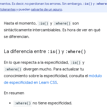
mentos. Es decir, no perdonan los errores. Sin embargo,
y
:is()
:where
 tolerantes
y pueden
salvarte de un apuro
.
Hasta el momento,
:is()
y
:where()
son
sintácticamente intercambiables. Es hora de ver en qué
se diferencian.
La diferencia entre
:
is(
)
y
:
where(
)
En lo que respecta a la especificidad,
:is()
y
:where()
divergen mucho. Para actualizar tu
conocimiento sobre la especificidad, consulta el
módulo
de especificidad en Learn CSS
.
En resumen
:where()
no tiene especificidad.