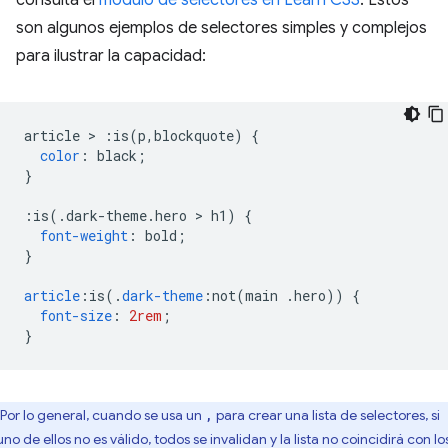
consulta el
módulo de selectores en Learn CSS
. Estos
son algunos ejemplos de selectores simples y complejos
para ilustrar la capacidad:
article 
>
:
is
(
p
,
blockquote
)
{
color
:
 black
;
}
:
is
(.
dark-theme
.
hero 
>
 h1
)
{
font-weight
:
 bold
;
}
article
:
is
(.
dark-theme
:
not
(
main 
.
hero
))
{
font-size
:
2rem
;
}
Por lo general, cuando se usa un
para crear una lista de selectores, si
,
no de ellos no es válido, todos se invalidan y la lista no coincidirá con lo