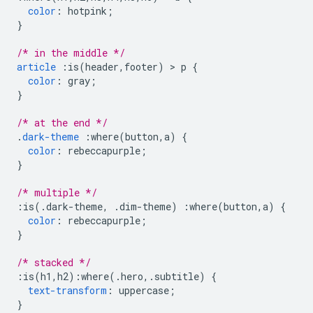
color
:
 hotpink
;
}
/* in the middle */
article
:
is
(
header
,
footer
)
>
 p 
{
color
:
 gray
;
}
/* at the end */
.
dark-theme
:
where
(
button
,
a
)
{
color
:
 rebeccapurple
;
}
/* multiple */
:
is
(.
dark-theme
,
.
dim-theme
)
:
where
(
button
,
a
)
{
color
:
 rebeccapurple
;
}
/* stacked */
:
is
(
h1
,
h2
):
where
(.
hero
,.
subtitle
)
{
text-transform
:
 uppercase
;
}