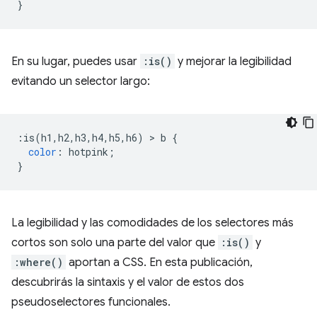
}
En su lugar, puedes usar
:is()
y mejorar la legibilidad
evitando un selector largo:
:
is
(
h1
,
h2
,
h3
,
h4
,
h5
,
h6
)
>
 b 
{
color
:
 hotpink
;
}
La legibilidad y las comodidades de los selectores más
cortos son solo una parte del valor que
:is()
y
:where()
aportan a CSS. En esta publicación,
descubrirás la sintaxis y el valor de estos dos
pseudoselectores funcionales.