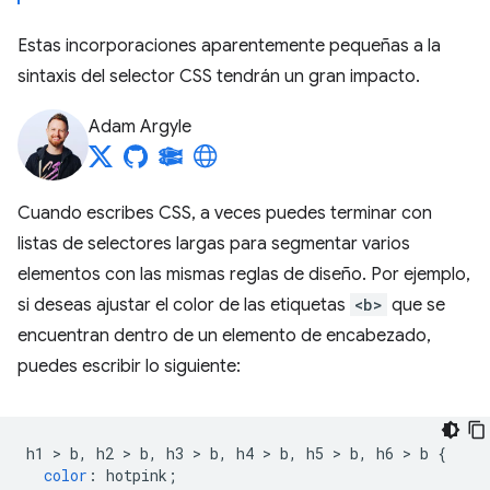
Estas incorporaciones aparentemente pequeñas a la
sintaxis del selector CSS tendrán un gran impacto.
Adam Argyle
Cuando escribes CSS, a veces puedes terminar con
listas de selectores largas para segmentar varios
elementos con las mismas reglas de diseño. Por ejemplo,
si deseas ajustar el color de las etiquetas
<b>
que se
encuentran dentro de un elemento de encabezado,
puedes escribir lo siguiente:
h1 
>
 b
,
 h2 
>
 b
,
 h3 
>
 b
,
 h4 
>
 b
,
 h5 
>
 b
,
 h6 
>
 b 
{
color
:
 hotpink
;