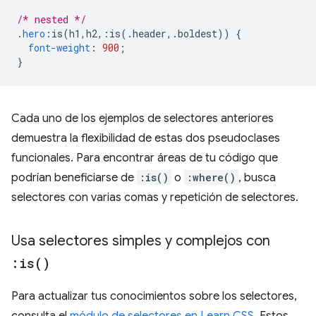
/* nested */
.
hero
:
is
(
h1
,
h2
,:
is
(.
header
,.
boldest
))
{
font-weight
:
900
;
}
Cada uno de los ejemplos de selectores anteriores
demuestra la flexibilidad de estas dos pseudoclases
funcionales. Para encontrar áreas de tu código que
podrían beneficiarse de
:is()
o
:where()
, busca
selectores con varias comas y repetición de selectores.
Usa selectores simples y complejos con
:
is(
)
Para actualizar tus conocimientos sobre los selectores,