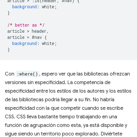
article 
>
:
is
(
header
,
#
nav
)
{
background
:
 white
;
}
/* better as */
article 
>
 header
,
article 
>
#
nav 
{
background
:
 white
;
}
Con
:where()
, espero ver que las bibliotecas ofrezcan
versiones sin especificidad. La competencia de
especificidad entre los estilos de los autores y los estilos
de las bibliotecas podría llegar a su fin. No habría
especificidad con la que competir cuando se escribe
CSS. CSS lleva bastante tiempo trabajando en una
función de agrupación como esta, ya está disponible y
sigue siendo un territorio poco explorado. Diviértete