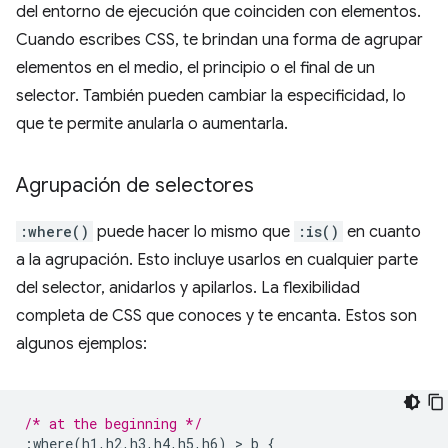
del entorno de ejecución que coinciden con elementos.
Cuando escribes CSS, te brindan una forma de agrupar
elementos en el medio, el principio o el final de un
selector. También pueden cambiar la especificidad, lo
que te permite anularla o aumentarla.
Agrupación de selectores
:where()
puede hacer lo mismo que
:is()
en cuanto
a la agrupación. Esto incluye usarlos en cualquier parte
del selector, anidarlos y apilarlos. La flexibilidad
completa de CSS que conoces y te encanta. Estos son
algunos ejemplos:
/* at the beginning */
:
where
(
h1
,
h2
,
h3
,
h4
,
h5
,
h6
)
>
 b 
{