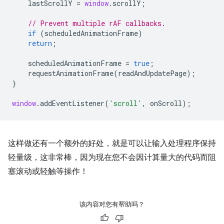
lastScrollY
=
window
.
scrollY
;
// Prevent multiple rAF callbacks.
if
(
scheduledAnimationFrame
)
return
;
scheduledAnimationFrame
=
true
;
requestAnimationFrame
(
readAndUpdatePage
);
}
window
.
addEventListener
(
'scroll'
,
onScroll
);
这样做还有一个额外的好处，就是可以让输入处理程序保持
轻量级，这非常棒，因为现在您不会因计算量大的代码而阻
塞滚动或轻触等操作！
该内容对您有帮助吗？