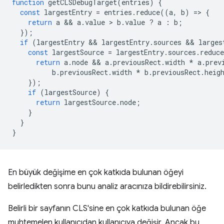
function
getCLSDebugTarget
(
entries
)
{
const
largestEntry
=
entries
.
reduce
((
a
,
b
)
=
>
{
return
a
 && 
a
.
value
 > 
b
.
value
?
a
:
b
;
});
if
(
largestEntry
 && 
largestEntry
.
sources
 && 
larges
const
largestSource
=
largestEntry
.
sources
.
reduce
return
a
.
node
 && 
a
.
previousRect
.
width
*
a
.
prev
b
.
previousRect
.
width
*
b
.
previousRect
.
heig
});
if
(
largestSource
)
{
return
largestSource
.
node
;
}
}
}
En büyük değişime en çok katkıda bulunan öğeyi
belirledikten sonra bunu analiz aracınıza bildirebilirsiniz.
Belirli bir sayfanın CLS'sine en çok katkıda bulunan öğe
muhtemelen kullanıcıdan kullanıcıya değişir. Ancak bu