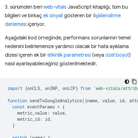
3. sürümden beri
web-vitals
JavaScript kitaplığı, tüm bu
bilgileri ve birkaç
ek sinyali
gösteren bir
ilişkilendirme
derlemesi
içeriyor.
Aşağıdaki kod örneğinde, performans sorunlarının temel
nedenini belirlemenize yardımcı olacak bir hata ayıklama
dizesi içeren ek bir
etkinlik parametresi
(veya
özel boyut
)
nasıl ayarlayabileceğiniz gösterilmektedir.
import
{
onCLS
,
onINP
,
onLCP
}
from
'web-vitals/attrib
function
sendToGoogleAnalytics
({
name
,
value
,
id
,
att
const
eventParams
=
{
metric_value
:
value
,
metric_id
:
id
,
}
switch
(
name
)
{