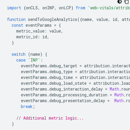
import
{
onCLS
,
onINP
,
onLCP
}
from
'web-vitals/attrib
function
sendToGoogleAnalytics
({
name
,
value
,
id
,
att
const
eventParams
=
{
metric_value
:
value
,
metric_id
:
id
,
}
switch
(
name
)
{
case
'INP'
:
eventParams
.
debug_target
=
attribution
.
interac
eventParams
.
debug_type
=
attribution
.
interacti
eventParams
.
debug_time
=
attribution
.
interacti
eventParams
.
debug_load_state
=
attribution
.
loa
eventParams
.
debug_interaction_delay
=
Math
.
rou
eventParams
.
debug_processing_duration
=
Math
.
r
eventParams
.
debug_presentation_delay
=
Math
.
r
break
;
// Additional metric logic...
}