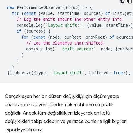
new
PerformanceObserver
((
list
)
=
>
{
for
(
const
{
value
,
startTime
,
sources
}
of
list
.
get
// Log the shift amount and other entry info.
console
.
log
(
'Layout shift:'
,
{
value
,
startTime
}
if
(
sources
)
{
for
(
const
{
node
,
curRect
,
prevRect
}
of
source
// Log the elements that shifted.
console
.
log
(
'  Shift source:'
,
node
,
{
curRec
}
}
}
}).
observe
({
type
:
'layout-shift'
,
buffered
:
true
});
Gerçekleşen her bir düzen değişikliği için ölçüm yapıp
analiz aracınıza veri göndermek muhtemelen pratik
değildir. Ancak tüm değişiklikleri izleyerek en kötü
değişiklikleri takip edebilir ve yalnızca bunlarla ilgili bilgileri
raporlayabilirsiniz.