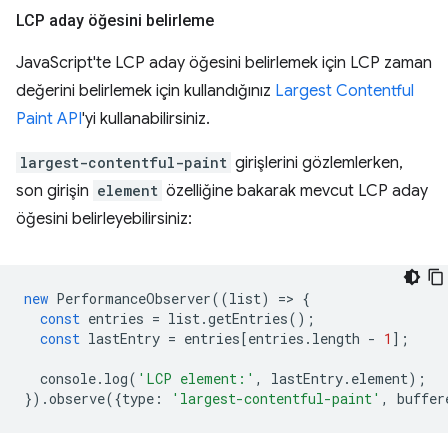
LCP aday öğesini belirleme
JavaScript'te LCP aday öğesini belirlemek için LCP zaman
değerini belirlemek için kullandığınız
Largest Contentful
Paint API
'yi kullanabilirsiniz.
largest-contentful-paint
girişlerini gözlemlerken,
son girişin
element
özelliğine bakarak mevcut LCP aday
öğesini belirleyebilirsiniz:
new
PerformanceObserver
((
list
)
=
>
{
const
entries
=
list
.
getEntries
();
const
lastEntry
=
entries
[
entries
.
length
-
1
];
console
.
log
(
'LCP element:'
,
lastEntry
.
element
);
}).
observe
({
type
:
'largest-contentful-paint'
,
buffer