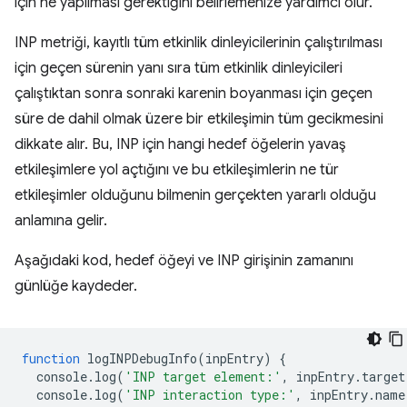
için ne yapılması gerektiğini belirlemenize yardımcı olur.
INP metriği, kayıtlı tüm etkinlik dinleyicilerinin çalıştırılması
için geçen sürenin yanı sıra tüm etkinlik dinleyicileri
çalıştıktan sonra sonraki karenin boyanması için geçen
süre de dahil olmak üzere bir etkileşimin tüm gecikmesini
dikkate alır. Bu, INP için hangi hedef öğelerin yavaş
etkileşimlere yol açtığını ve bu etkileşimlerin ne tür
etkileşimler olduğunu bilmenin gerçekten yararlı olduğu
anlamına gelir.
Aşağıdaki kod, hedef öğeyi ve INP girişinin zamanını
günlüğe kaydeder.
function
logINPDebugInfo
(
inpEntry
)
{
console
.
log
(
'INP target element:'
,
inpEntry
.
target
console
.
log
(
'INP interaction type:'
,
inpEntry
.
name