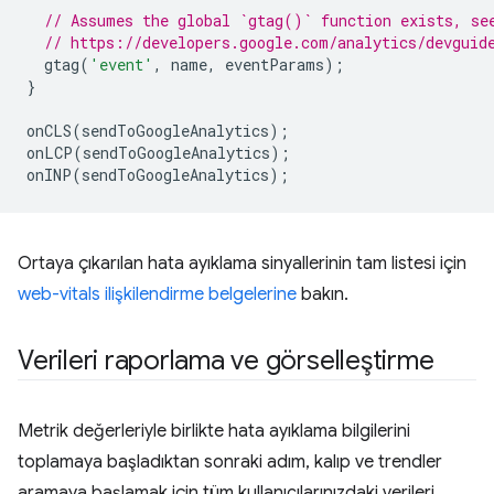
// Assumes the global `gtag()` function exists, se
// https://developers.google.com/analytics/devguid
gtag
(
'event'
,
name
,
eventParams
);
}
onCLS
(
sendToGoogleAnalytics
);
onLCP
(
sendToGoogleAnalytics
);
onINP
(
sendToGoogleAnalytics
);
Ortaya çıkarılan hata ayıklama sinyallerinin tam listesi için
web-vitals ilişkilendirme belgelerine
bakın.
Verileri raporlama ve görselleştirme
Metrik değerleriyle birlikte hata ayıklama bilgilerini
toplamaya başladıktan sonraki adım, kalıp ve trendler
aramaya başlamak için tüm kullanıcılarınızdaki verileri