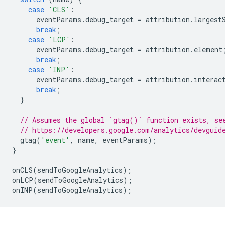
case
'CLS'
:
eventParams
.
debug_target
=
attribution
.
largest
break
;
case
'LCP'
:
eventParams
.
debug_target
=
attribution
.
element
break
;
case
'INP'
:
eventParams
.
debug_target
=
attribution
.
interac
break
;
}
// Assumes the global `gtag()` function exists, se
// https://developers.google.com/analytics/devguid
gtag
(
'event'
,
name
,
eventParams
);
}
onCLS
(
sendToGoogleAnalytics
);
onLCP
(
sendToGoogleAnalytics
);
onINP
(
sendToGoogleAnalytics
);