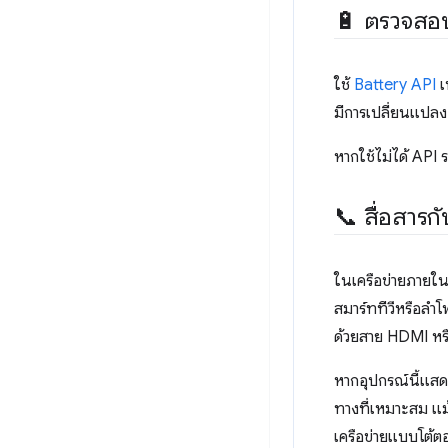
🔋 ตรวจสอบ
ใช้
Battery API
เ
มีการเปลี่ยนแปลง
หากใช้ไม่ได้ API ร
📞 สื่อสารกั
ในเครือข่ายภายใน
สมาร์ททีวีหรือลำโ
ด้วยสาย HDMI หรือ
หากอุปกรณ์นี้แสดงเ
ทางที่เหมาะสม แม
เครือข่ายแบบโต้