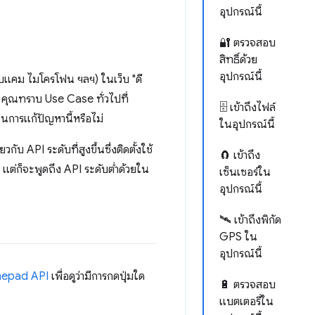
อุปกรณ์นี้
🔐 ตรวจสอบ
สิทธิ์ด้วย
อุปกรณ์นี้
 เว็บแคม ไมโครโฟน ฯลฯ) ในเว็บ "ดี
ือ คุณทราบ Use Case ทั่วไปที่
🗄 เข้าถึงไฟล์
นในการแก้ปัญหานี้หรือไม่
ในอุปกรณ์นี้
ับ API ระดับที่สูงขึ้นซึ่งติดตั้งใช้
🧲 เข้าถึง
น แต่ก็จะพูดถึง API ระดับต่ำด้วยใน
เซ็นเซอร์ใน
อุปกรณ์นี้
🛰 เข้าถึงพิกัด
GPS ใน
อุปกรณ์นี้
epad API
เพื่อดูว่ามีการกดปุ่มใด
🔋 ตรวจสอบ
แบตเตอรี่ใน