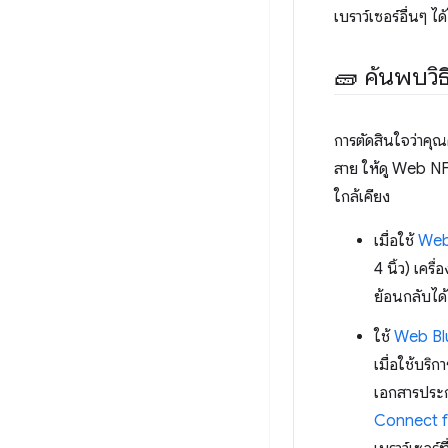
เบราว์เซอร์อื่นๆ
🧱 ค้นพบวิธ
การตัดสินใจว่าคุณ
สาย ให้ดู Web NF
ใกล้เคียง
เมื่อใช้
Web
4 นิ้ว) เครื
ย้อนกลับได้
ใช้
Web Bl
เมื่อใช้บริ
เอกสารประก
Connect f