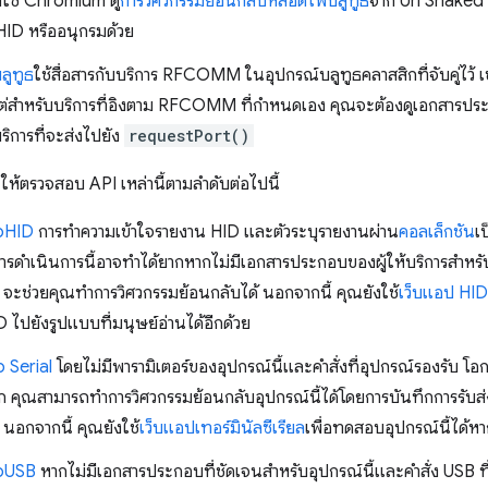
ที่ใช้ Chromium ดู
การวิศวกรรมย้อนกลับหลอดไฟบลูทูธ
จาก Uri Shaked 
ID หรืออนุกรมด้วย
บลูทูธ
ใช้สื่อสารกับบริการ RFCOMM ในอุปกรณ์บลูทูธคลาสสิกที่จับคู่ไว้
่สำหรับบริการที่อิงตาม RFCOMM ที่กําหนดเอง คุณจะต้องดูเอกสารประก
ิการที่จะส่งไปยัง
requestPort()
ให้ตรวจสอบ API เหล่านี้ตามลำดับต่อไปนี้
bHID
การทำความเข้าใจรายงาน HID และตัวระบุรายงานผ่าน
คอลเล็กชัน
เ
การดำเนินการนี้อาจทำได้ยากหากไม่มีเอกสารประกอบของผู้ให้บริการสำหรับอ
จะช่วยคุณทำการวิศวกรรมย้อนกลับได้ นอกจากนี้ คุณยังใช้
เว็บแอป HID
 ไปยังรูปแบบที่มนุษย์อ่านได้อีกด้วย
 Serial
โดยไม่มีพารามิเตอร์ของอุปกรณ์นี้และคำสั่งที่อุปกรณ์รองรับ โอก
ก คุณสามารถทำการวิศวกรรมย้อนกลับอุปกรณ์นี้ได้โดยการบันทึกการรับส่งข
นอกจากนี้ คุณยังใช้
เว็บแอปเทอร์มินัลซีเรียล
เพื่อทดสอบอุปกรณ์นี้ได้หา
bUSB
หากไม่มีเอกสารประกอบที่ชัดเจนสำหรับอุปกรณ์นี้และคำสั่ง USB ท