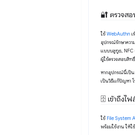
🔐 ตรวจสอบส
ใช้
WebAuthn
เพ
อุปกรณ์รักษาความป
แบบบลูทูธ, NFC แ
ผู้ใช้ตรวจสอบสิทธิ
หากอุปกรณ์นี้เป็
เป็นวิธีแก้ปัญหา 
🗄 เข้าถึงไฟ
ใช้
File System 
พร้อมใช้งาน ให้ใช