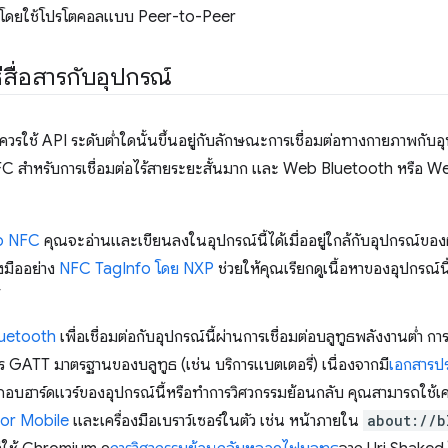
 ได้โดยใช้โปรโตคอลแบบ Peer-to-Peer
ีสื่อสารกับอุปกรณ์
ควรใช้ API ระดับต่ำใดนั้นขึ้นอยู่กับลักษณะการเชื่อมต่อทางกายภาพกับอ
C สำหรับการเชื่อมต่อไร้สายระยะสั้นมาก และ Web Bluetooth หรือ Web S
 NFC
คุณจะอ่านและเขียนลงในอุปกรณ์นี้ได้เมื่ออยู่ใกล้กับอุปกรณ์ของผู
่องมืออย่าง
NFC TagInfo โดย NXP
ช่วยให้คุณเรียกดูเนื้อหาของอุปกรณ์นี
uetooth
เพื่อเชื่อมต่อกับอุปกรณ์นี้ผ่านการเชื่อมต่อบลูทูธพลังงานต่ำ กา
การ GATT มาตรฐานของบลูทูธ (เช่น บริการแบตเตอรี่) เนื่องจากมี
เอกสารปร
อบฮาร์ดแวร์ของอุปกรณ์นี้หรือทำการวิศวกรรมย้อนกลับ คุณสามารถใช้เค
or Mobile
และเครื่องมือเบราว์เซอร์ในตัว เช่น หน้าภายใน
about://b