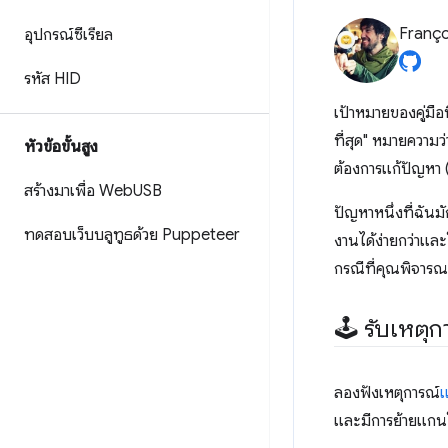
Franço
อุปกรณ์ซีเรียล
รหัส HID
เป้าหมายของคู่มือน
ที่สุด" หมายความว
หัวข้อขั้นสูง
ต้องการแก้ปัญหา (เ
สร้างมาเพื่อ Web
USB
ปัญหาหนึ่งที่ฉันมั
ทดสอบเว็บบลูทูธด้วย Puppeteer
งานได้ง่ายกว่าและใ
กรณีที่คุณพิจารณ
🕹 รับเหตุก
ลองฟังเหตุการณ์
แ
และมีการย้ายแกน