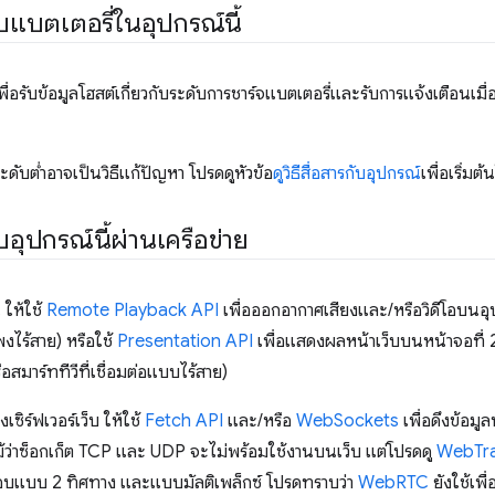
แบตเตอรี่ในอุปกรณ์นี้
พื่อรับข้อมูลโฮสต์เกี่ยวกับระดับการชาร์จแบตเตอรี่และรับการแจ้งเตือนเม
ะดับต่ำอาจเป็นวิธีแก้ปัญหา โปรดดูหัวข้อ
ดูวิธีสื่อสารกับอุปกรณ์
เพื่อเริ่มต
บอุปกรณ์นี้ผ่านเครือข่าย
 ให้ใช้
Remote Playback API
เพื่อออกอากาศเสียงและ/หรือวิดีโอบนอ
พงไร้สาย) หรือใช้
Presentation API
เพื่อแสดงผลหน้าเว็บบนหน้าจอที่ 2
สมาร์ททีวีที่เชื่อมต่อแบบไร้สาย)
ซิร์ฟเวอร์เว็บ ให้ใช้
Fetch API
และ/หรือ
WebSockets
เพื่อดึงข้อมู
้ว่าซ็อกเก็ต TCP และ UDP จะไม่พร้อมใช้งานบนเว็บ แต่โปรดดู
WebTra
ตอบแบบ 2 ทิศทาง และแบบมัลติเพล็กซ์ โปรดทราบว่า
WebRTC
ยังใช้เพื