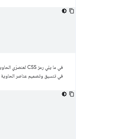
في ما يلي رمز CSS لعنصرَي الحاوية والمربّع. أسلوب CSS الوحيد المرتبط بميزة السحب هو
في تنسيق وتصميم عناصر الحاوية وا