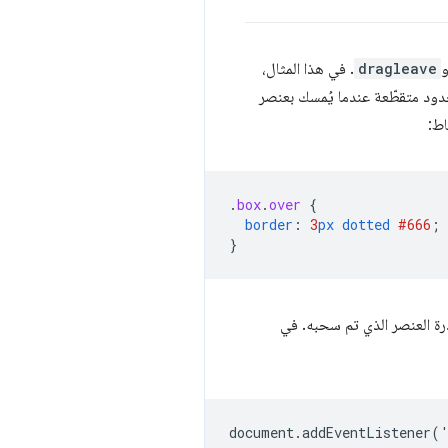
dragleave
. في هذا المثال،
دود متقطّعة عندما يُمسك بعنصر
اط:
.
box
.
over
{
border
:
3
px
dotted
#666
;
}
رة العنصر الذي تم سحبه. في
document.addEventListener('