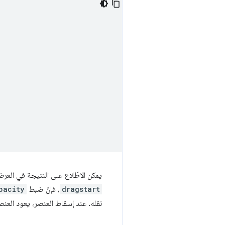
يمكن الاطّلاع على النتيجة في العرض التجريبي التالي من Glitch. اسحب عنصرًا، وسيتغيّر
dragstart
، فإنّ ضبط
pacity
نقله. عند إسقاط العنصر، يعود العنصر المصدر إلى مستوى ا