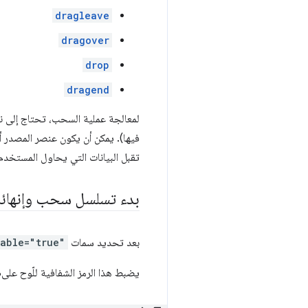
dragleave
dragover
drop
dragend
لمعالجة عملية السحب، تحتاج إلى نو
فيها). يمكن أن يكون عنصر المصدر أ
تقبل البيانات التي يحاول المستخدم
بدء تسلسل سحب وإنهائه
بعد تحديد سمات
able="true"
يضبط هذا الرمز الشفافية للّوح على% 40 عندما يبدأ المستخدم بسحبه، ثم يعيد ضبطها على% 100 عند انتهاء حدث