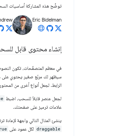
توضِّح هذه المشاركة أساسيات السح
ndrew
Eric Bidelman
إنشاء محتوى قابل للسح
في معظم المتصفّحات، تكون النصوص و
الرابط. لجعل أنواع أخرى من المحتوى قابلة
لجعل عنصر قابلاً للسحب، اضبط
ue
علامات ترميز على صفحتك.
ينشئ المثال التالي واجهة لإعادة ترتيب الأعمدة التي تم تنظيمها باس
draggable
لكل عمود على
rue