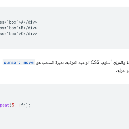
ss="box">A</div>

ss="box">B</div>

ss="box">C</div>

cursor: move
. 
لمربّع.
peat
(
5
,
1
fr
);