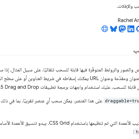
ب والإفلات.
Rachel A
ب
الصور والروابط المتوفّرة فيها قابلة للسحب تلقائيًا. على سبيل المثال، إذا
سيظهر لك مربّع صغير يحتوي على عنوان ومقدّمة وعنوان URL يمكنك إسقاطه في شريط الع
 للسحب، عليك استخدام واجهات برمجة تطبيقات HTML5 Drag and Drop.
draggable=tr
على هذا العنصر. يمكن سحب أي عنصر تقريبًا، بما في ذلك الص
تخدام CSS Grid. يبدو تنسيق الأعمدة الأساسي على النحو التالي، مع ضبط سمة
:
t