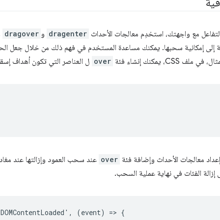
فية
تفاعل مع واجهتك، استخدِم معالجات الأحداث
dragenter
و
dragover
و
ة إلى إمكانية سحبها. يمكنك مساعدة المستخدم في فهم ذلك من خلال جعل الح
C، يمكنك إنشاء فئة
over
ل العناصر التي تكون أهداف إسق
over
عند سحب العمود وإزالتها عند مغاد
 إزالة الفئات في نهاية عملية السحب.
DOMContentLoaded', (event) => {
