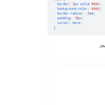
border
:
3
px
solid
#666
;
background-color
:
#ddd
;
border-radius
:
.5
em
;
padding
:
10
px
;
cursor
:
move
;
}