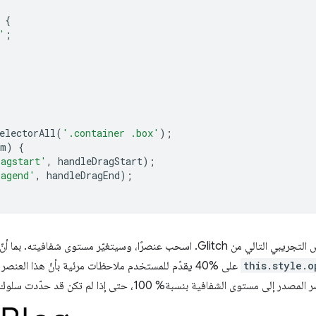
{
'
;
electorAll
(
'.container .box'
);
em
)
{
ragstart'
,
handleDragStart
);
ragend'
,
handleDragEnd
);
 مستوى شفافيته. بما أنّ العنصر المصدر يتضمّن الحدث
this.style.o
على ‎40% يقدّم للمستخدم ملاحظات مرئية بأنّ هذا العنص
لشفافية بنسبة% 100، حتى إذا لم تكن قد حدّدت سلوك إسقاطه بعد.