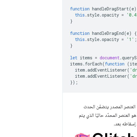
function
handleDragStart
(
e
)
this
.
style
.
opacity
=
'0.4
}
function
handleDragEnd
(
e
)
{
this
.
style
.
opacity
=
'1'
;
}
let
items
=
document
.
queryS
items
.
forEach
(
function
(
it
item
.
addEventListener
(
'd
item
.
addEventListener
(
'd
});
ر هو العنصر المحدّد حاليًا الذي يتم