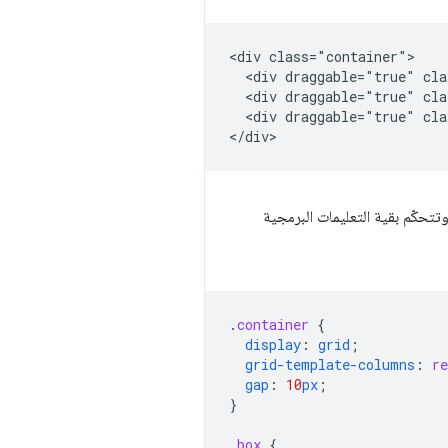
<div class="container">

  <div draggable="true" cla
  <div draggable="true" cla
  <div draggable="true" cla
وتتحكّم بقية التعليمات البرمجية
.
container
{
display
:
grid
;
grid-template-columns
:
re
gap
:
10
px
;
}
.
box
{