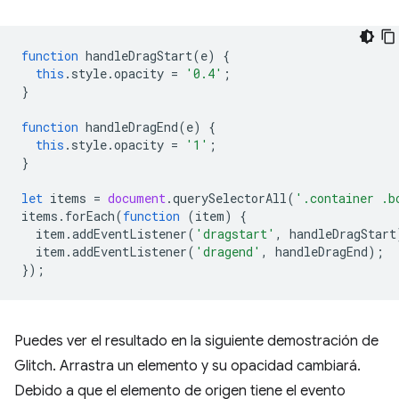
function
handleDragStart
(
e
)
{
this
.
style
.
opacity
=
'0.4'
;
}
function
handleDragEnd
(
e
)
{
this
.
style
.
opacity
=
'1'
;
}
let
items
=
document
.
querySelectorAll
(
'.container .b
items
.
forEach
(
function
(
item
)
{
item
.
addEventListener
(
'dragstart'
,
handleDragStart
item
.
addEventListener
(
'dragend'
,
handleDragEnd
);
});
Puedes ver el resultado en la siguiente demostración de
Glitch. Arrastra un elemento y su opacidad cambiará.
Debido a que el elemento de origen tiene el evento