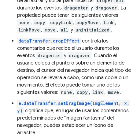
de arrastrar y soltar para inicializar
dropEffect
durante los eventos
dragenter
y
dragover
. La
propiedad puede tener los siguientes valores:
none
,
copy
,
copyLink
,
copyMove
,
link
,
linkMove
,
move
,
all
y
uninitialized
.
dataTransfer.dropEffect
controla los
comentarios que recibe el usuario durante los
eventos
dragenter
y
dragover
. Cuando el
usuario coloca el puntero sobre un elemento de
destino, el cursor del navegador indica qué tipo de
operación se llevará a cabo, como una copia o un
movimiento. El efecto puede tomar uno de los
siguientes valores:
none
,
copy
,
link
,
move
.
e.dataTransfer.setDragImage(imgElement, x,
y)
significa que, en lugar de usar los comentarios
predeterminados de "imagen fantasma" del
navegador, puedes establecer un ícono de
arrastre.