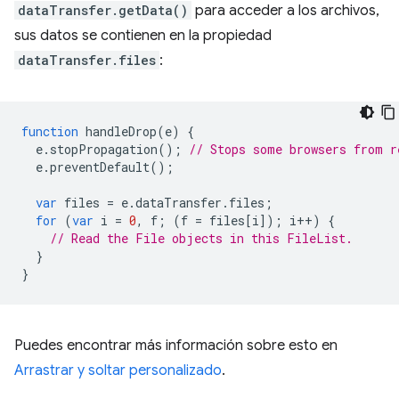
dataTransfer.getData()
para acceder a los archivos,
sus datos se contienen en la propiedad
dataTransfer.files
:
function
handleDrop
(
e
)
{
e
.
stopPropagation
();
// Stops some browsers from r
e
.
preventDefault
();
var
files
=
e
.
dataTransfer
.
files
;
for
(
var
i
=
0
,
f
;
(
f
=
files
[
i
]);
i
++
)
{
// Read the File objects in this FileList.
}
}
Puedes encontrar más información sobre esto en
Arrastrar y soltar personalizado
.