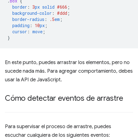
.
box
{
border
:
3
px
solid
#666
;
background-color
:
#ddd
;
border-radius
:
.5
em
;
padding
:
10
px
;
cursor
:
move
;
}
En este punto, puedes arrastrar los elementos, pero no
sucede nada más. Para agregar comportamiento, debes
usar la API de JavaScript.
Cómo detectar eventos de arrastre
Para supervisar el proceso de arrastre, puedes
escuchar cualquiera de los siguientes eventos: