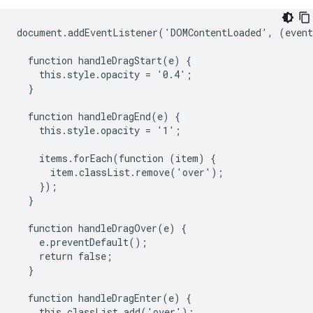
document.addEventListener('DOMContentLoaded', (event
  function handleDragStart(e) {

    this.style.opacity = '0.4';

  }

  function handleDragEnd(e) {

    this.style.opacity = '1';

    items.forEach(function (item) {

      item.classList.remove('over');

    });

  }

  function handleDragOver(e) {

    e.preventDefault();

    return false;

  }

  function handleDragEnter(e) {

    this.classList.add('over');
