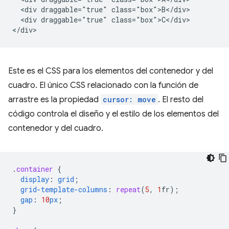
  <div draggable="true" class="box">B</div>

  <div draggable="true" class="box">C</div>

Este es el CSS para los elementos del contenedor y del
cuadro. El único CSS relacionado con la función de
arrastre es la propiedad
cursor: move
. El resto del
código controla el diseño y el estilo de los elementos del
contenedor y del cuadro.
.
container
{
display
:
grid
;
grid-template-columns
:
repeat
(
5
,
1
fr
);
gap
:
10
px
;
}