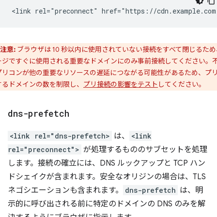
注意:
ブラウザは 10 秒以内に使用されていない接続をすべて閉じるため
ージですぐに使用される重要なドメインにのみ事前接続してください。
プリコンが他の重要なリソースの遅延につながる可能性があるため、プ
するドメインの数を制限し、
プリ接続の影響をテスト
してください。
dns-prefetch
<link rel="dns-prefetch>
は、
<link
rel="preconnect">
が処理するもののサブセットを処理
します。接続の確立には、DNS ルックアップと TCP ハン
ドシェイクが含まれます。安全なオリジンの場合は、TLS
ネゴシエーションも含まれます。
dns-prefetch
は、明
示的に呼び出される前に特定のドメインの DNS のみを解