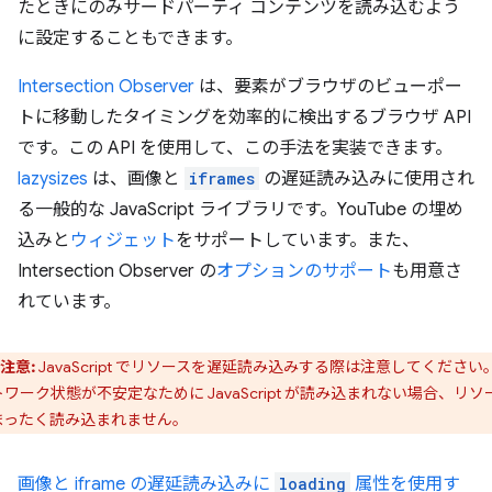
たときにのみサードパーティ コンテンツを読み込むよう
に設定することもできます。
Intersection Observer
は、要素がブラウザのビューポー
トに移動したタイミングを効率的に検出するブラウザ API
です。この API を使用して、この手法を実装できます。
lazysizes
は、画像と
iframes
の遅延読み込みに使用され
る一般的な JavaScript ライブラリです。YouTube の埋め
込みと
ウィジェット
をサポートしています。また、
Intersection Observer の
オプションのサポート
も用意さ
れています。
注意:
JavaScript でリソースを遅延読み込みする際は注意してください
ワーク状態が不安定なために JavaScript が読み込まれない場合、リソ
まったく読み込まれません。
画像と iframe の遅延読み込みに
loading
属性を使用す