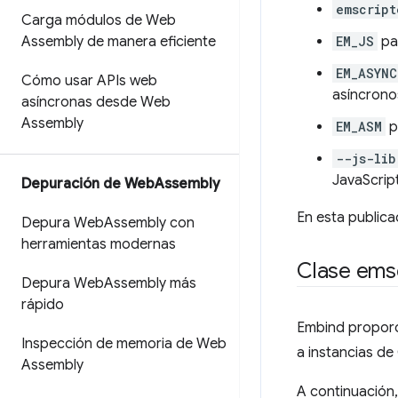
emscript
Carga módulos de Web
Assembly de manera eficiente
EM_JS
pa
EM_ASYNC
Cómo usar APIs web
asíncrono
asíncronas desde Web
Assembly
EM_ASM
p
--js-lib
JavaScript
Depuración de Web
Assembly
En esta publica
Depura Web
Assembly con
herramientas modernas
Clase ems
Depura Web
Assembly más
rápido
Embind proporc
Inspección de memoria de Web
a instancias de
Assembly
A continuación