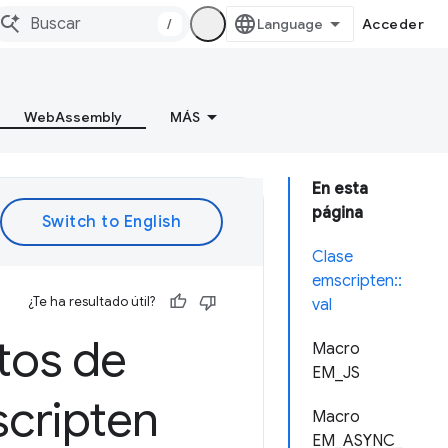
/
Acceder
WebAssembly
MÁS
En esta
página
Clase
emscripten::
¿Te ha resultado útil?
val
tos de
Macro
EM_JS
scripten
Macro
EM_ASYNC_