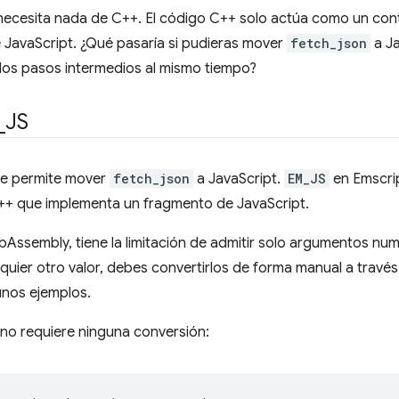
necesita nada de C++. El código C++ solo actúa como un cont
 JavaScript. ¿Qué pasaría si pudieras mover
fetch_json
a Ja
los pasos intermedios al mismo tiempo?
_
JS
e permite mover
fetch_json
a JavaScript.
EM_JS
en Emscrip
++ que implementa un fragmento de JavaScript.
bAssembly, tiene la limitación de admitir solo argumentos num
quier otro valor, debes convertirlos de forma manual a travé
unos ejemplos.
no requiere ninguna conversión: