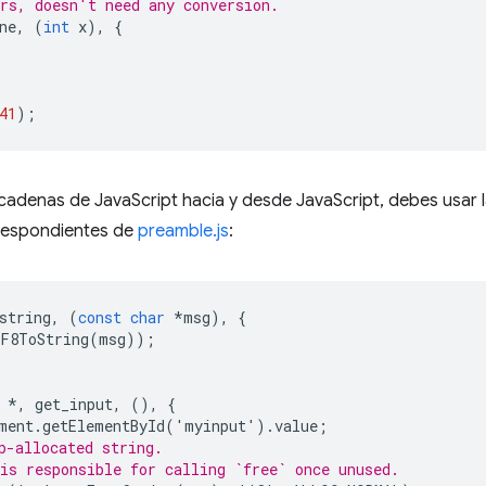
rs, doesn't need any conversion.
ne
,
(
int
x
),
{
41
);
adenas de JavaScript hacia y desde JavaScript, debes usar l
respondientes de
preamble.js
:
string
,
(
const
char
*
msg
),
{
F8ToString
(
msg
));
*
,
get_input
,
(),
{
ment
.
getElementById
(
'
myinput
'
).
value
;
p-allocated string.
is responsible for calling `free` once unused.