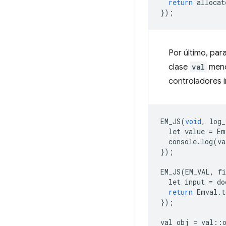
return
allocat
});
Por último, par
clase
val
menc
controladores i
EM_JS
(
void
,
log_
let
value
=
Em
console
.
log
(
va
});
EM_JS
(
EM_VAL
,
f
let
input
=
do
return
Emval
.
t
});
val
obj
=
val
::