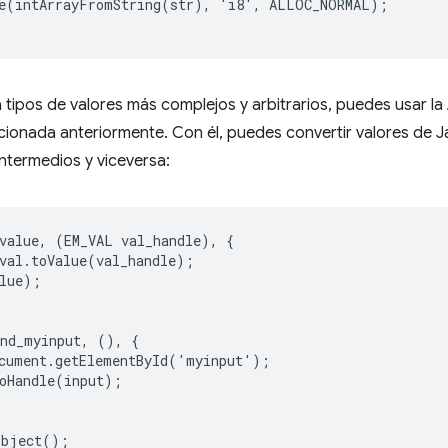
e
(
intArrayFromString
(
str
),
'
i8
'
,
ALLOC_NORMAL
);
a tipos de valores más complejos y arbitrarios, puedes usar la
ionada anteriormente. Con él, puedes convertir valores de J
ntermedios y viceversa:
value
,
(
EM_VAL
val_handle
),
{
val
.
toValue
(
val_handle
);
lue
);
ind_myinput
,
(),
{
cument
.
getElementById
(
'
myinput
'
);
oHandle
(
input
);
object
();