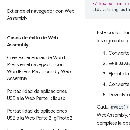
// Now we can ex
std
::
string
auth
Extiende el navegador con Web
Assembly
Este código fu
Casos de éxito de Web
los siguientes 
Assembly
Convierte
Crea experiencias de Word
Ve a JavaS
Press en el navegador con
Word
Press Playground y Web
Ejecuta la
Assembly
Convierte 
Portabilidad de aplicaciones
Devuelve e
USB a la Web Parte 1: libusb
Cada
await()
Portabilidad de aplicaciones
WebAssembly, v
USB a la Web Parte 2: g
Photo2
complete la op