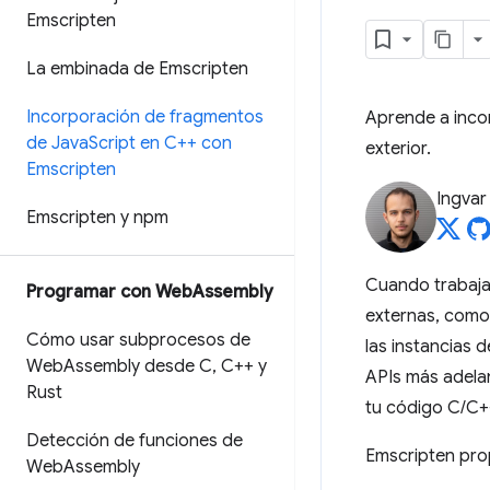
Emscripten
La embinada de Emscripten
Incorporación de fragmentos
Aprende a inco
de Java
Script en C++ con
exterior.
Emscripten
Ingvar
Emscripten y npm
Cuando trabaja
Programar con Web
Assembly
externas, como 
Cómo usar subprocesos de
las instancias 
Web
Assembly desde C
,
C++ y
APIs más adelan
Rust
tu código C/C+
Detección de funciones de
Emscripten prop
Web
Assembly