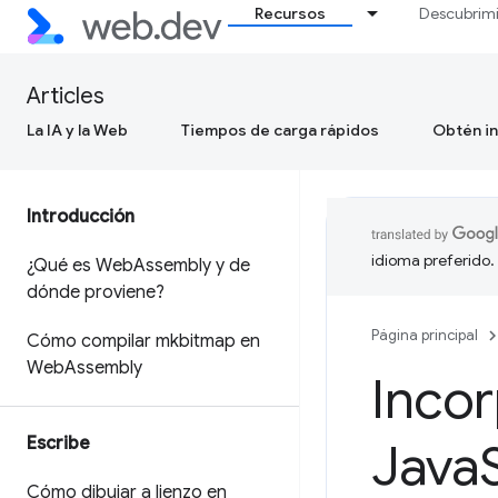
Recursos
Descubrim
Articles
La IA y la Web
Tiempos de carga rápidos
Obtén in
Introducción
idioma preferido.
¿Qué es Web
Assembly y de
dónde proviene?
Página principal
Cómo compilar mkbitmap en
Web
Assembly
Inco
Escribe
Java
Cómo dibujar a lienzo en