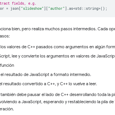
tract fields, e.g.
or
=
json
[
"slideshow"
][
"author"
].
as<std
::
string
>
();
nciona bien, pero realiza muchos pasos intermedios. Cada o
pasos:
 los valores de C++ pasados como argumentos en algún form
cript, lee y convierte los argumentos en valores de JavaScrip
 función
el resultado de JavaScript a formato intermedio.
l resultado convertido a C++, y C++ lo vuelve a leer.
también debe pausar el lado de C++ desenrollando toda la pi
olviendo a JavaScript, esperando y restableciendo la pila 
eración.