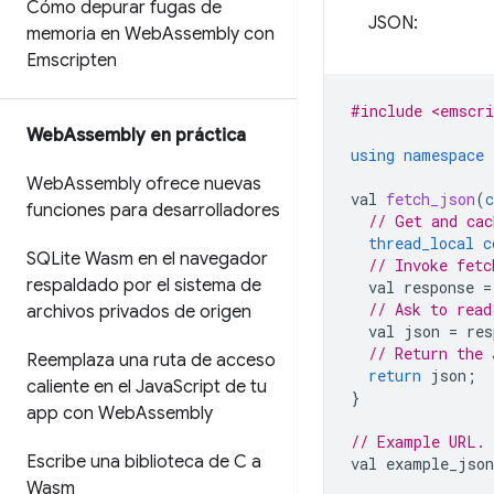
Cómo depurar fugas de
JSON:
memoria en Web
Assembly con
Emscripten
#include <emscri
Web
Assembly en práctica
using
namespace
Web
Assembly ofrece nuevas
val
fetch_json
(
c
funciones para desarrolladores
// Get and cac
thread_local
c
SQLite Wasm en el navegador
// Invoke fetc
respaldado por el sistema de
val
response
=
// Ask to read
archivos privados de origen
val
json
=
res
// Return the 
Reemplaza una ruta de acceso
return
json
;
caliente en el Java
Script de tu
}
app con Web
Assembly
// Example URL.
Escribe una biblioteca de C a
val
example_json
Wasm