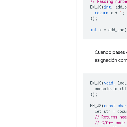
// Passing numbe
EM_JS
(
int
,
add_o
return
x
+
1
;
});
int
x
=
add_one
(
Cuando pases c
asignación cor
EM_JS
(
void
,
log_
console
.
log
(
UT
});
EM_JS
(
const
char
let
str
=
docu
// Returns hea
// C/C++ code 