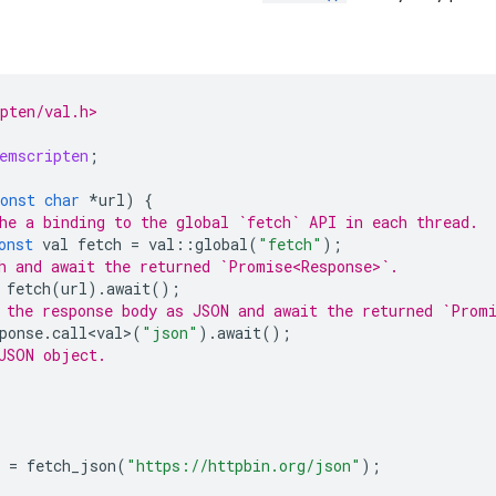
pten/val.h>
emscripten
;
onst
char
*
url
)
{
he a binding to the global `fetch` API in each thread.
onst
val
fetch
=
val
::
global
(
"fetch"
);
h and await the returned `Promise<Response>`.
fetch
(
url
).
await
();
 the response body as JSON and await the returned `Prom
ponse
.
call<val>
(
"json"
).
await
();
JSON object.
=
fetch_json
(
"https://httpbin.org/json"
);