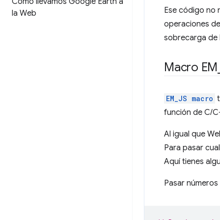
Cómo llevamos Google Earth a
Ese código no 
la Web
operaciones de
sobrecarga de 
Macro EM
EM_JS macro
t
función de C/C
Al igual que We
Para pasar cual
Aquí tienes alg
Pasar números 