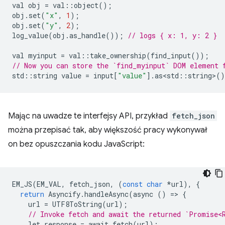
val
obj
=
val
::
object
();
obj
.
set
(
"x"
,
1
);
obj
.
set
(
"y"
,
2
);
log_value
(
obj
.
as_handle
());
// logs { x: 1, y: 2 }
val
myinput
=
val
::
take_ownership
(
find_input
());
// Now you can store the `find_myinput` DOM element 
std
::
string
value
=
input
[
"value"
].
as<std
::
string
>
()
Mając na uwadze te interfejsy API, przykład
fetch_json
można przepisać tak, aby większość pracy wykonywał
on bez opuszczania kodu JavaScript:
EM_JS
(
EM_VAL
,
fetch_json
,
(
const
char
*
url
),
{
return
Asyncify
.
handleAsync
(
async
()
=
>
{
url
=
UTF8ToString
(
url
);
// Invoke fetch and await the returned `Promise<
let
response
=
await
fetch
(
url
);