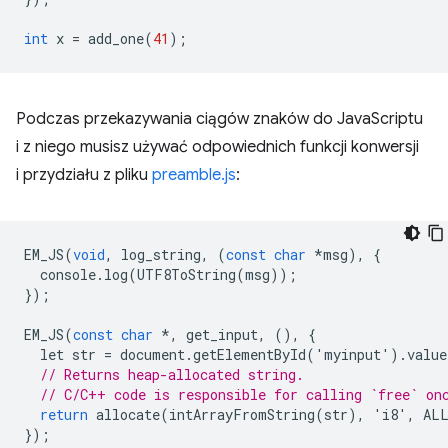
int
x
=
add_one
(
41
);
Podczas przekazywania ciągów znaków do JavaScriptu
i z niego musisz używać odpowiednich funkcji konwersji
i przydziału z pliku
preamble.js
:
EM_JS
(
void
,
log_string
,
(
const
char
*
msg
),
{
console
.
log
(
UTF8ToString
(
msg
));
});
EM_JS
(
const
char
*
,
get_input
,
(),
{
let
str
=
document
.
getElementById
(
'
myinput
'
).
value
// Returns heap-allocated string.
// C/C++ code is responsible for calling `free` on
return
allocate
(
intArrayFromString
(
str
),
'
i8
'
,
AL
});