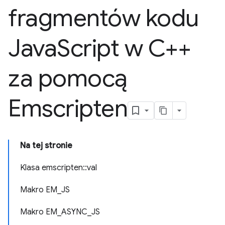
fragmentów kodu
Java
Script w C++
za pomocą
Emscripten
Na tej stronie
Klasa emscripten::val
Makro EM_JS
Makro EM_ASYNC_JS