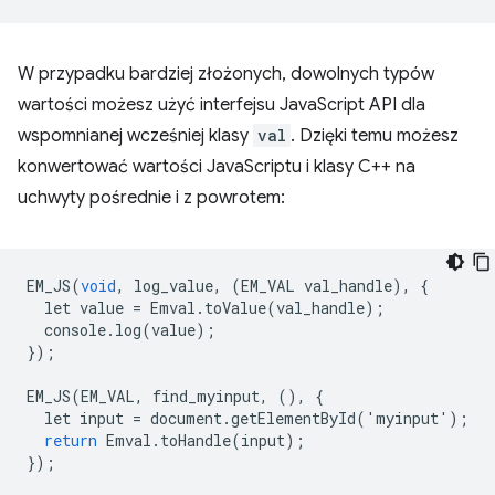
W przypadku bardziej złożonych, dowolnych typów
wartości możesz użyć interfejsu JavaScript API dla
wspomnianej wcześniej klasy
val
. Dzięki temu możesz
konwertować wartości JavaScriptu i klasy C++ na
uchwyty pośrednie i z powrotem:
EM_JS
(
void
,
log_value
,
(
EM_VAL
val_handle
),
{
let
value
=
Emval
.
toValue
(
val_handle
);
console
.
log
(
value
);
});
EM_JS
(
EM_VAL
,
find_myinput
,
(),
{
let
input
=
document
.
getElementById
(
'
myinput
'
);
return
Emval
.
toHandle
(
input
);
});