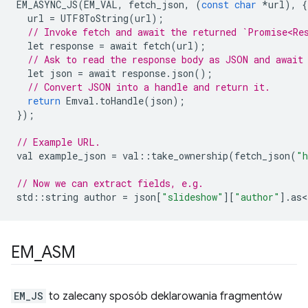
EM_ASYNC_JS
(
EM_VAL
,
fetch_json
,
(
const
char
*
url
),
{
url
=
UTF8ToString
(
url
);
// Invoke fetch and await the returned `Promise<Re
let
response
=
await
fetch
(
url
);
// Ask to read the response body as JSON and await
let
json
=
await
response
.
json
();
// Convert JSON into a handle and return it.
return
Emval
.
toHandle
(
json
);
});
// Example URL.
val
example_json
=
val
::
take_ownership
(
fetch_json
(
"h
// Now we can extract fields, e.g.
std
::
string
author
=
json
[
"slideshow"
][
"author"
].
as<
EM
_
ASM
EM_JS
to zalecany sposób deklarowania fragmentów