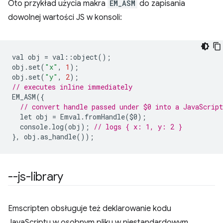
Oto przykład użycia makra
EM_ASM
do zapisania
dowolnej wartości JS w konsoli:
val
obj
=
val
::
object
();
obj
.
set
(
"x"
,
1
);
obj
.
set
(
"y"
,
2
);
// executes inline immediately
EM_ASM
({
// convert handle passed under $0 into a JavaScript
let
obj
=
Emval
.
fromHandle
(
$0
);
console
.
log
(
obj
);
// logs { x: 1, y: 2 }
},
obj
.
as_handle
());
--js-library
Emscripten obsługuje też deklarowanie kodu
JavaScriptu w osobnym pliku w niestandardowym