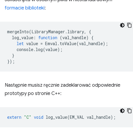
formacie biblioteki
:
mergeInto
(
LibraryManager
.
library
,
{
log_value
:
function
(
val_handle
)
{
let
value
=
Emval
.
toValue
(
val_handle
);
console
.
log
(
value
);
}
});
Następnie musisz ręcznie zadeklarować odpowiednie
prototypy po stronie C++:
extern
"C"
void
log_value
(
EM_VAL
val_handle
);