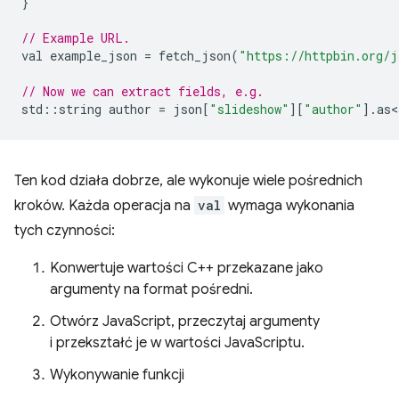
}
// Example URL.
val
example_json
=
fetch_json
(
"https://httpbin.org/j
// Now we can extract fields, e.g.
std
::
string
author
=
json
[
"slideshow"
][
"author"
].
as<
Ten kod działa dobrze, ale wykonuje wiele pośrednich
kroków. Każda operacja na
val
wymaga wykonania
tych czynności:
Konwertuje wartości C++ przekazane jako
argumenty na format pośredni.
Otwórz JavaScript, przeczytaj argumenty
i przekształć je w wartości JavaScriptu.
Wykonywanie funkcji