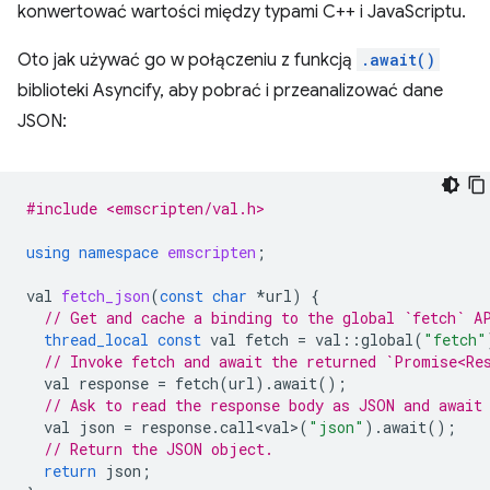
konwertować wartości między typami C++ i JavaScriptu.
Oto jak używać go w połączeniu z funkcją
.await()
biblioteki Asyncify, aby pobrać i przeanalizować dane
JSON:
#include <emscripten/val.h>
using
namespace
emscripten
;
val
fetch_json
(
const
char
*
url
)
{
// Get and cache a binding to the global `fetch` A
thread_local
const
val
fetch
=
val
::
global
(
"fetch"
// Invoke fetch and await the returned `Promise<Re
val
response
=
fetch
(
url
).
await
();
// Ask to read the response body as JSON and await
val
json
=
response
.
call<val>
(
"json"
).
await
();
// Return the JSON object.
return
json
;