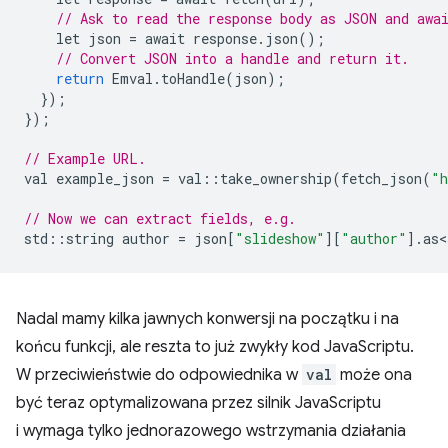
// Ask to read the response body as JSON and awa
let
json
=
await
response
.
json
();
// Convert JSON into a handle and return it.
return
Emval
.
toHandle
(
json
);
});
});
// Example URL.
val
example_json
=
val
::
take_ownership
(
fetch_json
(
"h
// Now we can extract fields, e.g.
std
::
string
author
=
json
[
"slideshow"
][
"author"
].
as<
Nadal mamy kilka jawnych konwersji na początku i na
końcu funkcji, ale reszta to już zwykły kod JavaScriptu.
W przeciwieństwie do odpowiednika w
val
może ona
być teraz optymalizowana przez silnik JavaScriptu
i wymaga tylko jednorazowego wstrzymania działania