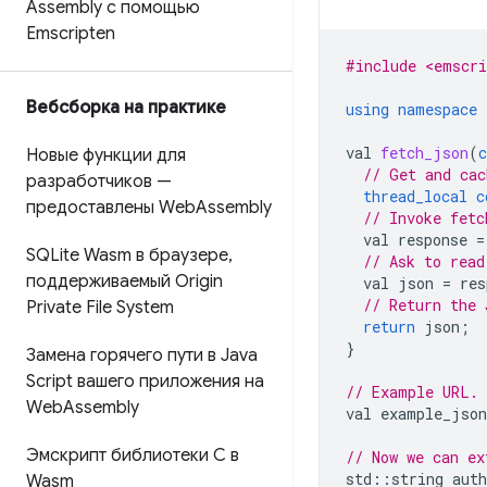
Assembly с помощью
Emscripten
#include <emscri
Вебсборка на практике
using
namespace
val
fetch_json
(
c
Новые функции для
// Get and cac
разработчиков —
thread_local
c
предоставлены Web
Assembly
// Invoke fetc
val
response
=
SQLite Wasm в браузере
,
// Ask to read
поддерживаемый Origin
val
json
=
res
// Return the 
Private File System
return
json
;
}
Замена горячего пути в Java
Script вашего приложения на
// Example URL.
Web
Assembly
val
example_json
Эмскрипт библиотеки C в
// Now we can ex
std
::
string
auth
Wasm