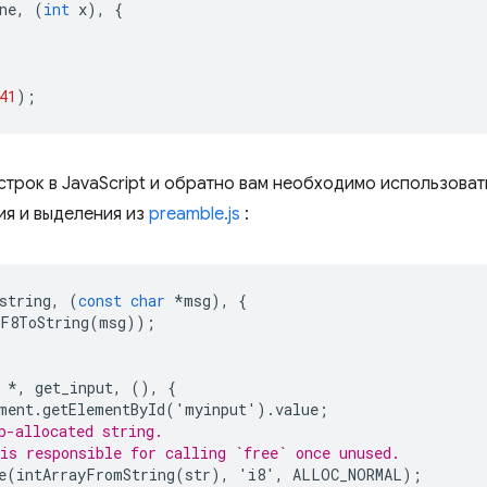
ne
,
(
int
x
),
{
41
);
строк в JavaScript и обратно вам необходимо использова
я и выделения из
preamble.js
:
string
,
(
const
char
*
msg
),
{
F8ToString
(
msg
));
*
,
get_input
,
(),
{
ment
.
getElementById
(
'
myinput
'
).
value
;
p-allocated string.
is responsible for calling `free` once unused.
e
(
intArrayFromString
(
str
),
'
i8
'
,
ALLOC_NORMAL
);