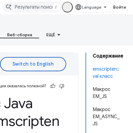
/
Войти
Веб-сборка
ЕЩЁ
Содержание
emscripten::
val класс
ия оказалась полезной?
Макрос
EM_JS
 Java
Макрос
mscripten
EM_ASYNC_
JS