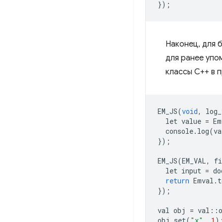
});
Наконец, для 
для ранее упо
классы C++ в 
EM_JS
(
void
,
log_
let
value
=
Em
console
.
log
(
va
});
EM_JS
(
EM_VAL
,
f
let
input
=
do
return
Emval
.
t
});
val
obj
=
val
::
obj
.
set
(
"x"
,
1
)