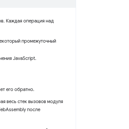
ов. Каждая операция над
 некоторый промежуточный
ения JavaScript.
ет его обратно.
ая весь стек вызовов модуля
WebAssembly после