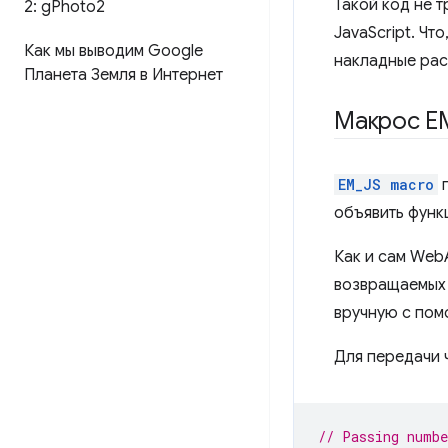
Такой код не т
2: g
Photo2
JavaScript. Чт
Как мы выводим Google
накладные рас
Планета Земля в Интернет
Макрос E
EM_JS macro
п
объявить функ
Как и сам Web
возвращаемых 
вручную с пом
Для передачи 
// Passing numbe