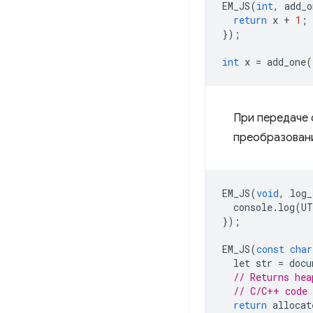
EM_JS
(
int
,
add_o
return
x
+
1
;
});
int
x
=
add_one
(
При передаче 
преобразовани
EM_JS
(
void
,
log_
console
.
log
(
UT
});
EM_JS
(
const
char
let
str
=
docu
// Returns hea
// C/C++ code 
return
allocat