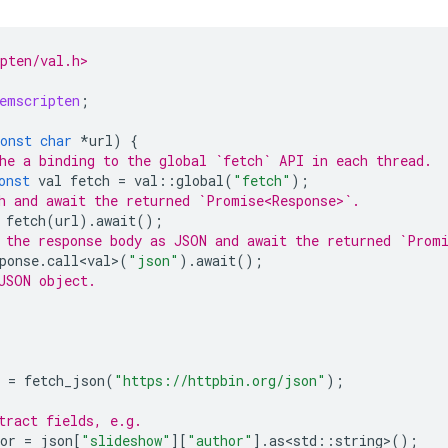
pten/val.h>
emscripten
;
onst
char
*
url
)
{
he a binding to the global `fetch` API in each thread.
onst
val
fetch
=
val
::
global
(
"fetch"
);
h and await the returned `Promise<Response>`.
fetch
(
url
).
await
();
 the response body as JSON and await the returned `Prom
ponse
.
call<val>
(
"json"
).
await
();
JSON object.
=
fetch_json
(
"https://httpbin.org/json"
);
tract fields, e.g.
or
=
json
[
"slideshow"
][
"author"
].
as<std
::
string
>
();