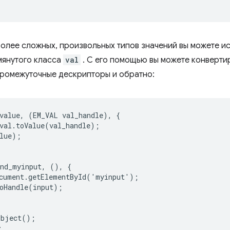
более сложных, произвольных типов значений вы можете ис
мянутого класса
val
. С его помощью вы можете конвертир
промежуточные дескрипторы и обратно:
value
,
(
EM_VAL
val_handle
),
{
val
.
toValue
(
val_handle
);
lue
);
ind_myinput
,
(),
{
cument
.
getElementById
(
'
myinput
'
);
oHandle
(
input
);
object
();
;