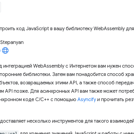
строить код JavaScript в вашу библиотеку WebAssembly дл
 Stepanyan
д интеграцией WebAssembly с Интернетом вам нужен спосо
 сторонние библиотеки. Затем вам понадобится способ хра
бъектов, возвращаемых этими API, а также способ переда
им API позже. Для асинхронных API вам также может потр
инхронном коде C/C++ с помощью
Asyncify
и прочитать рез
едоставляет несколько инструментов для такого взаимодей
en::val
для хранения значений JavaScript и работы с ними