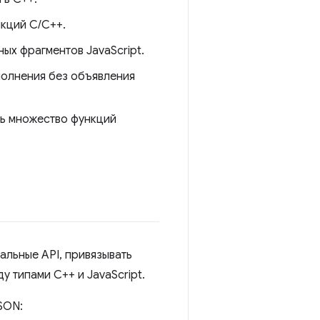
нкций C/C++.
ых фрагментов JavaScript.
полнения без объявления
ть множество функций
альные API, привязывать
у типами C++ и JavaScript.
SON: