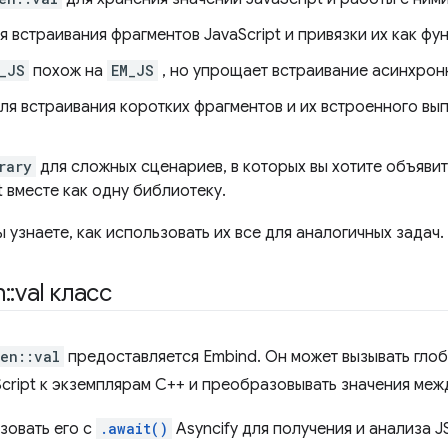
я встраивания фрагментов JavaScript и привязки их как фу
_JS
похож на
EM_JS
, но упрощает встраивание асинхронн
ля встраивания коротких фрагментов и их встроенного вы
rary
для сложных сценариев, в которых вы хотите объяви
t вместе как одну библиотеку.
ы узнаете, как использовать их все для аналогичных задач.
n
::
val класс
en::val
предоставляется Embind. Он может вызывать глоб
cript к экземплярам C++ и преобразовывать значения межд
зовать его с
.await()
Asyncify для получения и анализа J