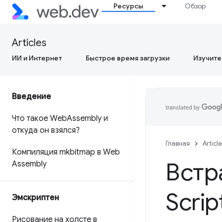
Ресурсы
Обзор
Articles
ИИ и Интернет
Быстрое время загрузки
Изучите
Введение
Что такое Web
Assembly и
откуда он взялся?
Главная
Articl
Компиляция mkbitmap в Web
Встр
Assembly
Scri
Эмскриптен
Рисование на холсте в