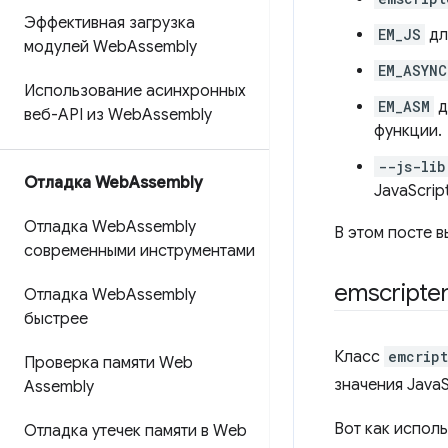
Эффективная загрузка
EM_JS
дл
модулей Web
Assembly
EM_ASYNC
Использование асинхронных
EM_ASM
д
веб-API из Web
Assembly
функции.
--js-lib
Отладка Web
Assembly
JavaScrip
Отладка Web
Assembly
В этом посте в
современными инструментами
emscripte
Отладка Web
Assembly
быстрее
Класс
emcript
Проверка памяти Web
значения JavaS
Assembly
Вот как исполь
Отладка утечек памяти в Web