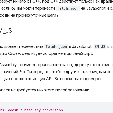
ребует ничего от C++. Код C++ действует только как драй
о, если бы вы могли перенести
fetch_json
на JavaScript и
ходы на промежуточные шаги?
M
_
JS
озволяет переместить
fetch_json
в JavaScript.
EM_JS
в E
цию C/C++, реализуемую фрагментом JavaScript.
Assembly, он имеет ограничение на поддержку только числ
значений. Чтобы передать любые другие значения, вам н
ощью соответствующих API. Вот несколько примеров.
чисел не требуется никакого преобразования:
rs, doesn't need any conversion.