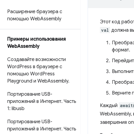
Расширение браузера с
помощью Web
Assembly
Этот код рабо
val
должна вы
Примеры использования
Преобраз
Web
Assembly
формат.
Создавайте возможности
Перейдите
Word
Press в браузере с
Выполнит
помощью Word
Press
Playground и Web
Assembly
.
Преобразу
Верните п
Портирование USB-
приложений в Интернет
.
Часть
Каждый
await
1: libusb
WebAssembly, 
Портирование USB-
завершения оп
приложений в Интернет
.
Часть