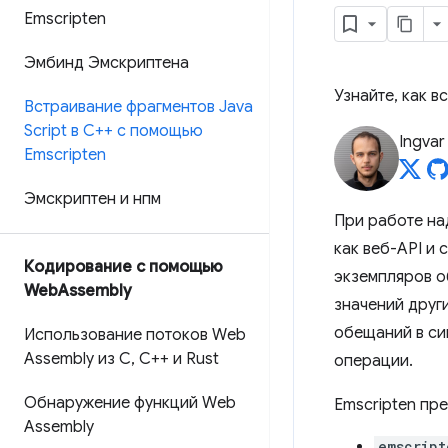
Emscripten
Эмбинд Эмскриптена
Узнайте, как в
Встраивание фрагментов Java
Script в C++ с помощью
Ingvar
Emscripten
Эмскриптен и нпм
При работе на
как веб-API и
Кодирование с помощью
экземпляров о
Web
Assembly
значений друг
обещаний в с
Использование потоков Web
Assembly из C
,
C++ и Rust
операции.
Обнаружение функций Web
Emscripten пр
Assembly
emscript