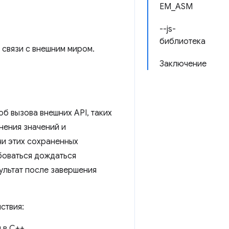
EM_ASM
--js-
библиотека
я связи с внешним миром.
Заключение
б вызова внешних API, таких
нения значений и
чи этих сохраненных
ебоваться дождаться
ультат после завершения
ствия:
 в C++.