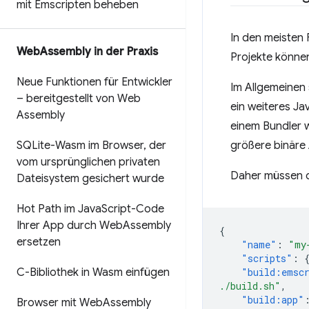
mit Emscripten beheben
In den meisten 
Web
Assembly in der Praxis
Projekte könne
Neue Funktionen für Entwickler
Im Allgemeinen 
– bereitgestellt von Web
ein weiteres Ja
Assembly
einem Bundler 
SQLite-Wasm im Browser
,
der
größere binäre 
vom ursprünglichen privaten
Daher müssen di
Dateisystem gesichert wurde
Hot Path im Java
Script-Code
Ihrer App durch Web
Assembly
{
ersetzen
"name"
:
"my
"scripts"
:
C-Bibliothek in Wasm einfügen
"build:emsc
./build.sh"
,
"build:app"
Browser mit Web
Assembly