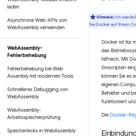
laden
Hinweis:
Ich werde 
Asynchrone Web-APIs von
Sie Docker auf Ihrem Com
Web
Assembly verwenden
Docker ist für 
Web
Assembly-
das Betriebssys
Fehlerbehebung
hilfreich. Mit D
Emscripten eing
Fehlerbehebung bei Web
Assembly mit modernen Tools
können Sie es e
eigenen Comput
Schnelleres Debugging von
Behälter und be
Web
Assembly
funktioniert und
Web
Assembly-
Die
Docker-Reg
Arbeitsspeicherprüfung
Speicherlecks in Web
Assembly
Einbindung