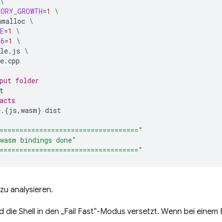
\
MORY_GROWTH
=
1
\
mmalloc
\
E
=
1
\
S6
=
1
\
le.js
\
e.cpp

put folder
acts
e.
{
js,wasm
}
==================================="
wasm bindings done"
==================================="
 zu analysieren.
d die Shell in den „Fail Fast“-Modus versetzt. Wenn bei einem B