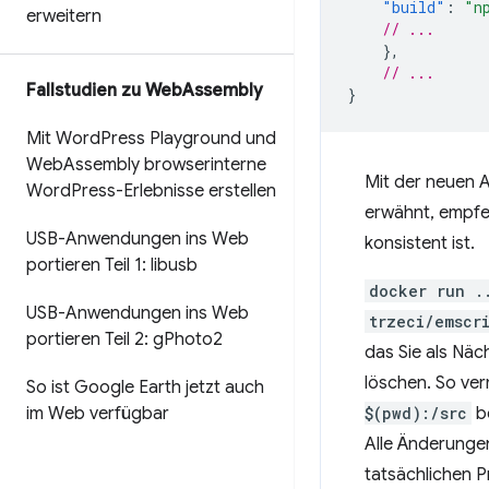
"build"
:
"n
erweitern
// ...
},
// ...
Fallstudien zu Web
Assembly
}
Mit Word
Press Playground und
Web
Assembly browserinterne
Mit der neuen
Word
Press-Erlebnisse erstellen
erwähnt, empfe
USB-Anwendungen ins Web
konsistent ist.
portieren Teil 1: libusb
docker run .
USB-Anwendungen ins Web
trzeci/emscr
portieren Teil 2: g
Photo2
das Sie als Näc
löschen. So ver
So ist Google Earth jetzt auch
im Web verfügbar
$(pwd):/src
be
Alle Änderungen
tatsächlichen P