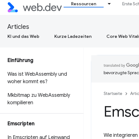
Ressourcen
Erste Sc
Articles
KI und das Web
Kurze Ladezeiten
Core Web Vital
Einführung
bevorzugte Sprac
Was ist Web
Assembly und
woher kommt es?
Startseite
Arti
Mkbitmap zu Web
Assembly
kompilieren
Emsc
Emscripten
Wie integrieren
In Emscripten auf Leinwand