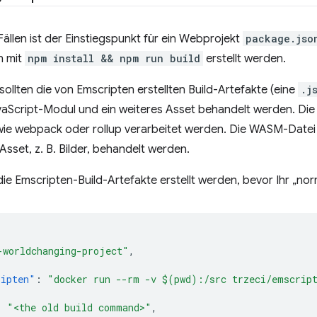
Fällen ist der Einstiegspunkt für ein Webprojekt
package.jso
n mit
npm install && npm run build
erstellt werden.
sollten die von Emscripten erstellten Build-Artefakte (eine
.j
vaScript-Modul und ein weiteres Asset behandelt werden. Die
wie webpack oder rollup verarbeitet werden. Die WASM-Datei 
Asset, z. B. Bilder, behandelt werden.
e Emscripten-Build-Artefakte erstellt werden, bevor Ihr „nor
-worldchanging-project"
,
{
ripten"
:
"docker run --rm -v $(pwd):/src trzeci/emscrip
:
"<the old build command>"
,