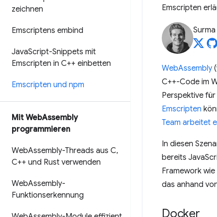
Emscripten erlä
zeichnen
Surma
Emscriptens embind
Java
Script-Snippets mit
Emscripten in C++ einbetten
WebAssembly
(
C++-Code im W
Emscripten und npm
Perspektive fü
Emscripten
kön
Mit Web
Assembly
Team arbeitet e
programmieren
In diesen Szena
Web
Assembly-Threads aus C
,
bereits JavaScr
C++ und Rust verwenden
Framework wie R
Web
Assembly-
das anhand von
Funktionserkennung
Docker
Web
Assembly-Module effizient