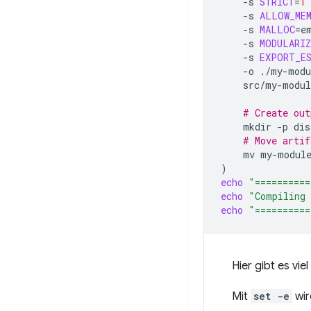
-s
STRICT
=
1
-s
ALLOW_ME
-s
MALLOC
=
e
-s
MODULARIZ
-s
EXPORT_E
-o
./my-modu
src/my-modul
# Create out
mkdir
-p
# Move artif
mv
my-modul
)
echo
"==========
echo
"Compiling 
echo
"==========
Hier gibt es viel
Mit
set -e
wir