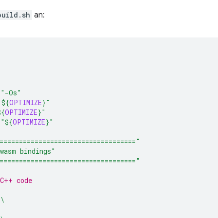
build.sh
an:
=
"-Os"
"
${
OPTIMIZE
}
"
${
OPTIMIZE
}
"
=
"
${
OPTIMIZE
}
"
==================================="
wasm bindings"
==================================="
/C++ code
\