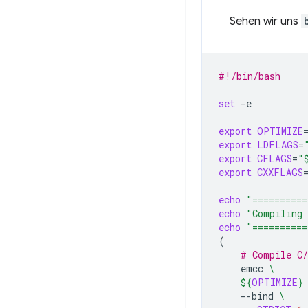
Sehen wir uns
#!/bin/bash
set
-e

export
OPTIMIZE
export
LDFLAGS
=
export
CFLAGS
=
"
export
CXXFLAGS
echo
"==========
echo
"Compiling 
echo
"==========
(
# Compile C
emcc
\
${
OPTIMIZE
}
--bind
\