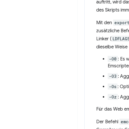
auftritt, wird 
des Skripts imm
Mit den
expor
zusätzliche Bef
Linker (
LDFLAG
dieselbe Weise 
-O0
: Es 
Emscripte
-O3
: Agg
-Os
: Opt
-Oz
: Agg
Für das Web em
Der Befehl
emc