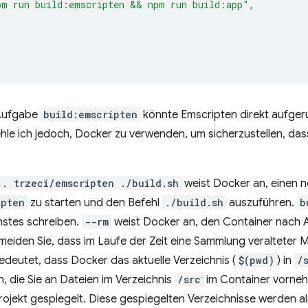
pm run build:emscripten && npm run build:app"
,
 Aufgabe
build:emscripten
könnte Emscripten direkt aufger
hle ich jedoch, Docker zu verwenden, um sicherzustellen, da
.. trzeci/emscripten ./build.sh
weist Docker an, einen 
ipten
zu starten und den Befehl
./build.sh
auszuführen.
b
hstes schreiben.
--rm
weist Docker an, den Container nach 
meiden Sie, dass im Laufe der Zeit eine Sammlung veralteter
deutet, dass Docker das aktuelle Verzeichnis (
$(pwd)
) in
/
, die Sie an Dateien im Verzeichnis
/src
im Container vorneh
rojekt gespiegelt. Diese gespiegelten Verzeichnisse werden a