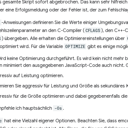
das gesamte Skript sofort abgebrochen. Das kann sehr hilfreich
er eine Erfolgsmeldung oder der Fehler ist, der zum Fehlschla
t
-Anweisungen definieren Sie die Werte einiger Umgebungsva
ehlszeilenparameter an den C-Compiler (
CFLAGS
), den C++-C
S
) übergeben. Alle erhalten die Optimierereinstellungen über
optimiert wird. Für die Variable
OPTIMIZE
gibt es einige mögl
wird keine Optimierung durchgeführt. Es wird kein nicht mehr
n minimiert den ausgegebenen JavaScript-Code auch nicht. G
ressiv auf Leistung optimieren.
imieren Sie aggressiv für Leistung und Größe als sekundäres K
ressiv für die Größe optimieren und dabei gegebenenfalls die
pfehle ich hauptsächlich
-Os
.
c
hat eine Vielzahl eigener Optionen. Beachten Sie, dass emcc