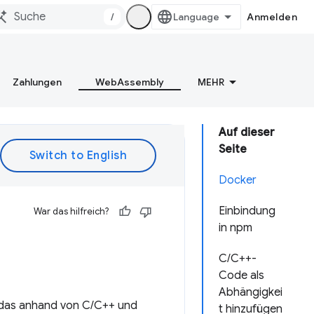
/
Anmelden
Zahlungen
WebAssembly
MEHR
Auf dieser
Seite
Docker
Einbindung
War das hilfreich?
in npm
C/C++-
Code als
Abhängigkei
rd das anhand von C/C++ und
t hinzufügen