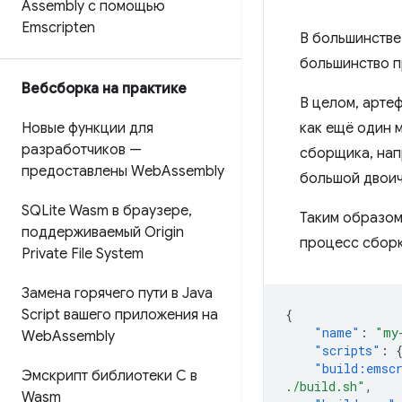
Assembly с помощью
Emscripten
В большинстве
большинство 
Вебсборка на практике
В целом, арте
Новые функции для
как ещё один 
разработчиков —
сборщика, нап
предоставлены Web
Assembly
большой двоич
SQLite Wasm в браузере
,
Таким образом
поддерживаемый Origin
процесс сборк
Private File System
Замена горячего пути в Java
Script вашего приложения на
{
"name"
:
"my
Web
Assembly
"scripts"
:
"build:emsc
Эмскрипт библиотеки C в
./build.sh"
,
Wasm