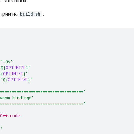
ounts bind».
отрим на
build.sh
:
=
"-Os"
"
${
OPTIMIZE
}
"
${
OPTIMIZE
}
"
=
"
${
OPTIMIZE
}
"
==================================="
wasm bindings"
==================================="
/C++ code
\