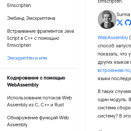
Emscripten.
Emscripten
Surma
Эмбинд Эмскриптена
Встраивание фрагментов Java
WebAssembly
(
Script в C++ с помощью
Emscripten
способ запуст
показать, что
Эмскриптен и нпм
других языков
встроенная п
Кодирование с помощью
языки последу
Web
Assembly
В таких случа
Использование потоков Web
один модуль. 
Assembly из C
,
C++ и Rust
система сборк
систему? В это
Обнаружение функций Web
Assembly