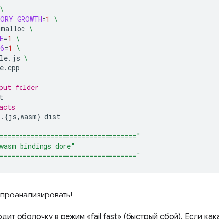
\
MORY_GROWTH
=
1
\
mmalloc
\
E
=
1
\
S6
=
1
\
le.js
\
e.cpp

put folder
acts
e.
{
js,wasm
}
==================================="
wasm bindings done"
==================================="
о проанализировать!
дит оболочку в режим «fail fast» (быстрый сбой). Если ка