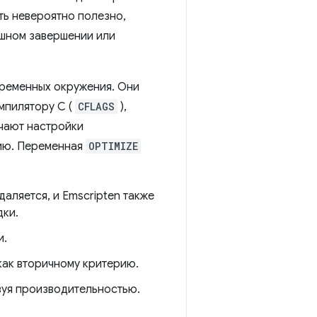
ть невероятно полезно,
ешном завершении или
еременных окружения. Они
мпилятору C (
CFLAGS
),
учают настройки
цию. Переменная
OPTIMIZE
аляется, и Emscripten также
дки.
и.
как вторичному критерию.
вуя производительностью.