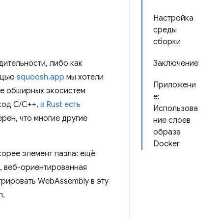
Настройка
среды
сборки
дительности, либо как
Заключение
ощью
squoosh.app
мы хотели
Приложени
ние обширных экосистем
е:
код C/C++,
в Rust есть
Использова
ерен, что многие другие
ние слоев
образа
Docker
корее элемент пазла: ещё
я, веб-ориентированная
грировать WebAssembly в эту
n.