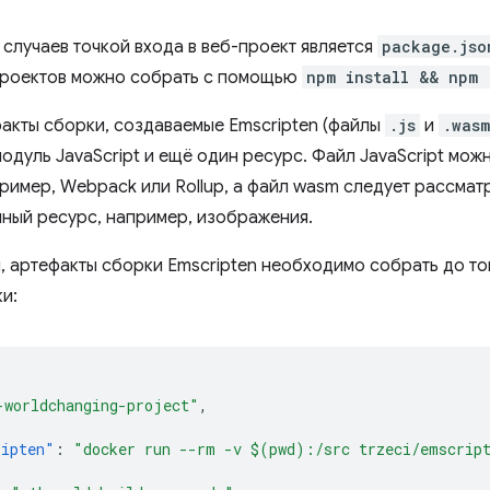
 случаев точкой входа в веб-проект является
package.jso
проектов можно собрать с помощью
npm install && npm 
факты сборки, создаваемые Emscripten (файлы
.js
и
.wasm
модуль JavaScript и ещё один ресурс. Файл JavaScript мо
ример, Webpack или Rollup, а файл wasm следует рассмат
ный ресурс, например, изображения.
, артефакты сборки Emscripten необходимо собрать до то
и:
-worldchanging-project"
,
{
ripten"
:
"docker run --rm -v $(pwd):/src trzeci/emscrip