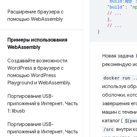
"build:app"
"build"
:
"n
Расширение браузера с
// ...
помощью Web
Assembly
},
// ...
}
Примеры использования
Web
Assembly
Новая задача
Создавайте возможности
рекомендую ис
Word
Press в браузере с
помощью Word
Press
docker run .
Playground и Web
Assembly
.
используя об
оболочки, кот
Портирование USB-
приложений в Интернет
.
Часть
завершения ег
1: libusb
машин с течен
каталог (
$(pw
Портирование USB-
/src
внутри к
приложений в Интернет
.
Часть