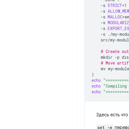
-s
STRICT
=
1
-s
ALLOW_ME
-s
MALLOC
=
e
-s
MODULARIZ
-s
EXPORT_E
-o
./my-modu
src/my-modul
# Create out
mkdir
-p
# Move artif
mv
my-modul
)
echo
"==========
echo
"Compiling 
echo
"==========
Здесь есть чт
set -e
перево