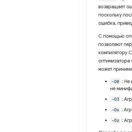
возвращает ош
поскольку пос
ошибка, приве
С помощью оп
позволяют пер
компилятору C
оптимизатора
может принима
-O0
: Не
не минифи
-O3
: Аг
-Os
: Аг
-Oz
: Аг