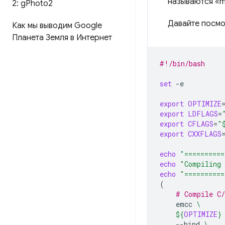
называются «m
2: g
Photo2
Давайте посм
Как мы выводим Google
Планета Земля в Интернет
#!/bin/bash
set
-e

export
OPTIMIZE
export
LDFLAGS
=
export
CFLAGS
=
"
export
CXXFLAGS
echo
"==========
echo
"Compiling 
echo
"==========
(
# Compile C
emcc
\
${
OPTIMIZE
}
--bind
\