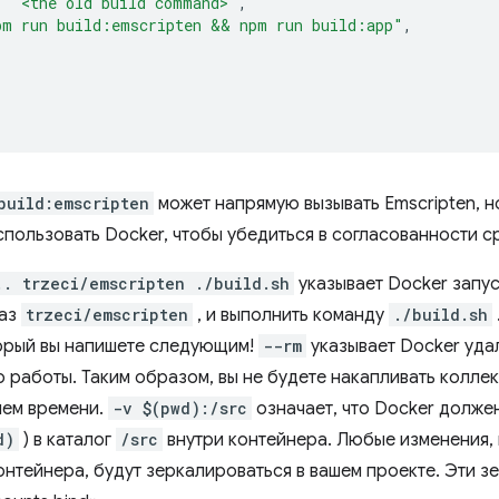
:
"<the old build command>"
,
pm run build:emscripten && npm run build:app"
,
build:emscripten
может напрямую вызывать Emscripten, но
пользовать Docker, чтобы убедиться в согласованности с
.. trzeci/emscripten ./build.sh
указывает Docker запус
раз
trzeci/emscripten
, и выполнить команду
./build.sh
орый вы напишете следующим!
--rm
указывает Docker уда
о работы. Таким образом, вы не будете накапливать колл
ием времени.
-v $(pwd):/src
означает, что Docker долже
d)
) в каталог
/src
внутри контейнера. Любые изменения, 
онтейнера, будут зеркалироваться в вашем проекте. Эти 