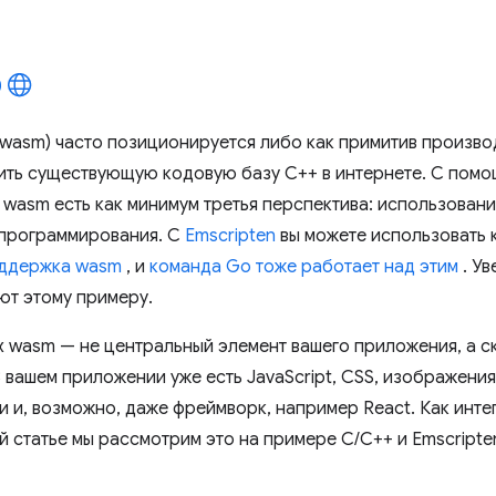
wasm) часто позиционируется либо как примитив произво
ить существующую кодовую базу C++ в интернете. С пом
 у wasm есть как минимум третья перспектива: использова
 программирования. С
Emscripten
вы можете использовать 
оддержка wasm
, и
команда Go тоже работает над этим
. Ув
ют этому примеру.
ях wasm — не центральный элемент вашего приложения, а с
В вашем приложении уже есть JavaScript, CSS, изображени
и и, возможно, даже фреймворк, например React. Как инте
й статье мы рассмотрим это на примере C/C++ и Emscripte