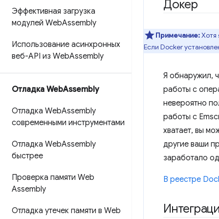
Докер
Эффективная загрузка
модулей Web
Assembly
Примечание:
Хотя 
Использование асинхронных
Если Docker установлен
веб-API из Web
Assembly
Я обнаружил, ч
Отладка Web
Assembly
работы с опер
невероятно по
Отладка Web
Assembly
работы с Emsc
современными инструментами
хватает, вы мо
Отладка Web
Assembly
другие ваши пр
быстрее
заработало оди
Проверка памяти Web
В реестре Doc
Assembly
Интеграци
Отладка утечек памяти в Web