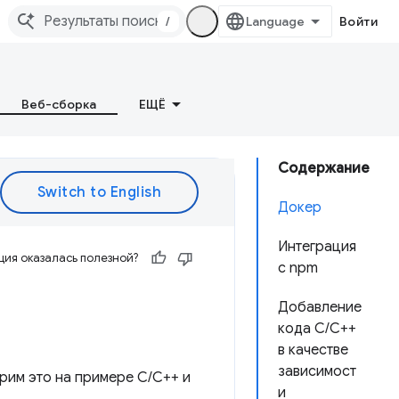
/
Войти
Веб-сборка
ЕЩЁ
Содержание
Докер
Интеграция
ия оказалась полезной?
с npm
Добавление
кода C/C++
в качестве
зависимост
трим это на примере C/C++ и
и