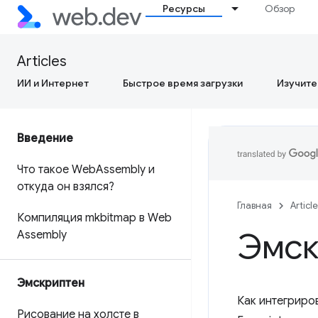
Ресурсы
Обзор
Articles
ИИ и Интернет
Быстрое время загрузки
Изучите
Введение
Что такое Web
Assembly и
откуда он взялся?
Главная
Articl
Компиляция mkbitmap в Web
Эмск
Assembly
Эмскриптен
Как интегриро
Рисование на холсте в