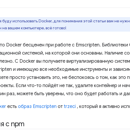
я буду использовать Docker, для понимания этой статьи вам не нужн
 на вашем компьютере, всё готово!
то Docker бесценен при работе с Emscripten. Библиотеки 
ационной системой, на которой они основаны. Наличие с
лезно. С Docker вы получаете виртуализированную систему
ripten и имеющую все необходимые инструменты и зависимо
жете просто установить это, не беспокоясь о том, как это 
оекты. Если что-то пойдёт не так, удалите контейнер и нач
н раз, можете быть уверены, что оно будет работать и дал
ker
есть
образ Emscripten
от
trzeci
, который я активно исп
я с npm