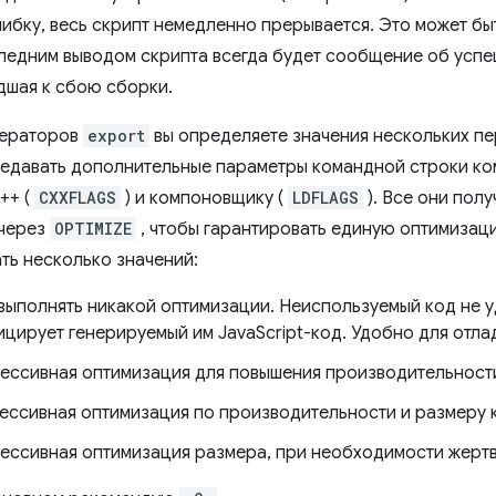
ибку, весь скрипт немедленно прерывается. Это может бы
ледним выводом скрипта всегда будет сообщение об усп
дшая к сбою сборки.
ераторов
export
вы определяете значения нескольких п
едавать дополнительные параметры командной строки ко
++ (
CXXFLAGS
) и компоновщику (
LDFLAGS
). Все они пол
 через
OPTIMIZE
, чтобы гарантировать единую оптимиза
ть несколько значений:
 выполнять никакой оптимизации. Неиспользуемый код не уд
цирует генерируемый им JavaScript-код. Удобно для отла
рессивная оптимизация для повышения производительност
рессивная оптимизация по производительности и размеру 
рессивная оптимизация размера, при необходимости жерт