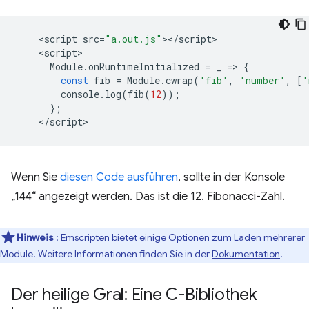
<
script
src
=
"a.out.js"
><
/
script
<
script
Module
.
onRuntimeInitialized
=
_
=
>
{
const
fib
=
Module
.
cwrap
(
'fib'
,
'number'
,
[
'
console
.
log
(
fib
(
12
));
};
<
/script
Wenn Sie
diesen Code ausführen
, sollte in der Konsole
„144“ angezeigt werden. Das ist die 12. Fibonacci-Zahl.
Hinweis
: Emscripten bietet einige Optionen zum Laden mehrerer
Module. Weitere Informationen finden Sie in der
Dokumentation
.
Der heilige Gral: Eine C-Bibliothek