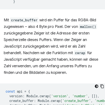
Mit
create_buffer
wird ein Puffer für das RGBA-Bild
zugewiesen – also 4 Byte pro Pixel. Der von
malloc()
zurückgegebene Zeiger ist die Adresse der ersten
Speicherzelle dieses Puffers. Wenn der Zeiger an
JavaScript zurückgegeben wird, wird er als Zahl
behandelt. Nachdem wir die Funktion mit
cwrap
für
JavaScript verfügbar gemacht haben, können wir diese
Zahl verwenden, um den Anfang unseres Puffers zu
finden und die Bilddaten zu kopieren.
const
api
=
{
version
:
Module
.
cwrap
(
'version'
,
'number'
,
[]),
create_buffer
:
Module
.
cwrap
(
'create_buffer'
,
'numb