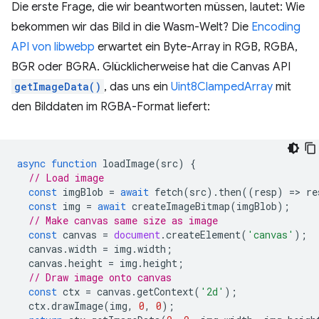
Die erste Frage, die wir beantworten müssen, lautet: Wie
bekommen wir das Bild in die Wasm-Welt? Die
Encoding
API von libwebp
erwartet ein Byte-Array in RGB, RGBA,
BGR oder BGRA. Glücklicherweise hat die Canvas API
getImageData()
, das uns ein
Uint8ClampedArray
mit
den Bilddaten im RGBA-Format liefert:
async
function
loadImage
(
src
)
{
// Load image
const
imgBlob
=
await
fetch
(
src
).
then
((
resp
)
=
>
re
const
img
=
await
createImageBitmap
(
imgBlob
);
// Make canvas same size as image
const
canvas
=
document
.
createElement
(
'canvas'
);
canvas
.
width
=
img
.
width
;
canvas
.
height
=
img
.
height
;
// Draw image onto canvas
const
ctx
=
canvas
.
getContext
(
'2d'
);
ctx
.
drawImage
(
img
,
0
,
0
);