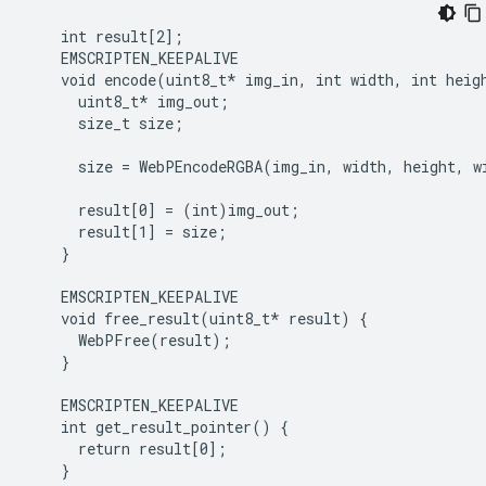
    int result[2];

    EMSCRIPTEN_KEEPALIVE

    void encode(uint8_t* img_in, int width, int heigh
      uint8_t* img_out;

      size_t size;

      size = WebPEncodeRGBA(img_in, width, height, w
      result[0] = (int)img_out;
      result[1] = size;
    }
    EMSCRIPTEN_KEEPALIVE
    void free_result(uint8_t*
 result) {

      WebPFree(result);

    }

    EMSCRIPTEN_KEEPALIVE

    int get_result_pointer() {

      return result[0];

    }
