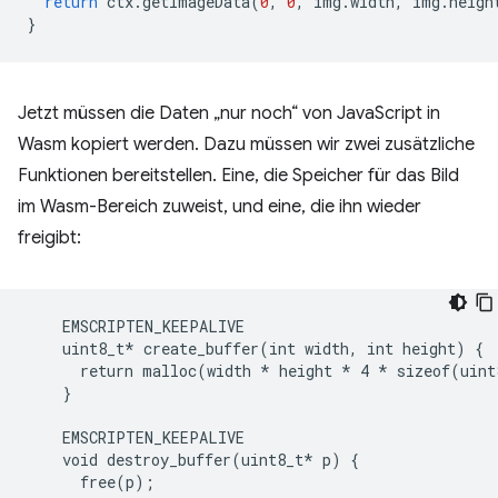
return
ctx
.
getImageData
(
0
,
0
,
img
.
width
,
img
.
heigh
}
Jetzt müssen die Daten „nur noch“ von JavaScript in
Wasm kopiert werden. Dazu müssen wir zwei zusätzliche
Funktionen bereitstellen. Eine, die Speicher für das Bild
im Wasm-Bereich zuweist, und eine, die ihn wieder
freigibt:
    EMSCRIPTEN_KEEPALIVE

    uint8_t* create_buffer(int width, int height) {

      return malloc(width 
* height *
 4 
* sizeof(uint
    }
    EMSCRIPTEN_KEEPALIVE
    void destroy_buffer(uint8_t*
 p) {

      free(p);
