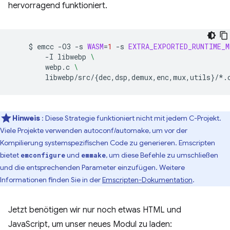
hervorragend funktioniert.
$
emcc
-O3
-s
WASM
=
1
-s
EXTRA_EXPORTED_RUNTIME_M
-I
libwebp
\
webp.c
\
libwebp/src/
{
dec,dsp,demux,enc,mux,utils
}
Hinweis
: Diese Strategie funktioniert nicht mit jedem C-Projekt.
Viele Projekte verwenden autoconf/automake, um vor der
Kompilierung systemspezifischen Code zu generieren. Emscripten
bietet
und
, um diese Befehle zu umschließen
emconfigure
emmake
und die entsprechenden Parameter einzufügen. Weitere
Informationen finden Sie in der
Emscripten-Dokumentation
.
Jetzt benötigen wir nur noch etwas HTML und
JavaScript, um unser neues Modul zu laden: