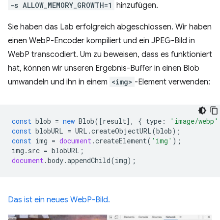
-s ALLOW_MEMORY_GROWTH=1
hinzufügen.
Sie haben das Lab erfolgreich abgeschlossen. Wir haben
einen WebP-Encoder kompiliert und ein JPEG-Bild in
WebP transcodiert. Um zu beweisen, dass es funktioniert
hat, können wir unseren Ergebnis-Buffer in einen Blob
umwandeln und ihn in einem
<img>
-Element verwenden:
const
blob
=
new
Blob
([
result
],
{
type
:
'image/webp'
const
blobURL
=
URL
.
createObjectURL
(
blob
);
const
img
=
document
.
createElement
(
'img'
);
img
.
src
=
blobURL
;
document
.
body
.
appendChild
(
img
);
Das ist ein neues WebP-Bild.