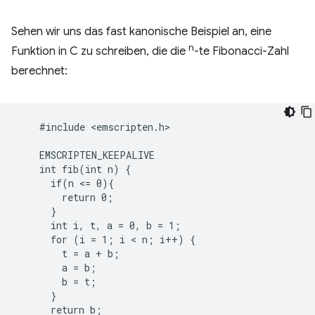
Sehen wir uns das fast kanonische Beispiel an, eine
n
Funktion in C zu schreiben, die die
-te Fibonacci-Zahl
berechnet:
    #include <emscripten.h>

    EMSCRIPTEN_KEEPALIVE

    int fib(int n) {

      if(n <= 0){

        return 0;

      }

      int i, t, a = 0, b = 1;

      for (i = 1; i < n; i++) {

        t = a + b;

        a = b;

        b = t;

      }

      return b;
