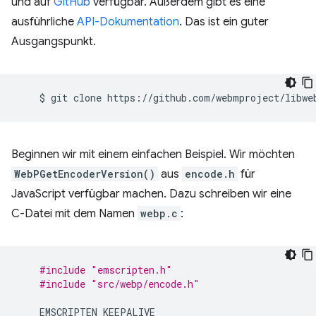
und auf
GitHub
verfügbar. Außerdem gibt es eine
ausführliche
API-Dokumentation
. Das ist ein guter
Ausgangspunkt.
$
git
clone
Beginnen wir mit einem einfachen Beispiel. Wir möchten
WebPGetEncoderVersion()
aus
encode.h
für
JavaScript verfügbar machen. Dazu schreiben wir eine
C-Datei mit dem Namen
webp.c
:
#include
"emscripten.h"
#include
"src/webp/encode.h"
EMSCRIPTEN_KEEPALIVE