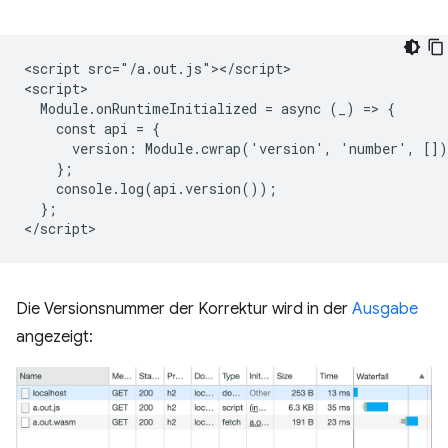
<script src="/a.out.js"></script>

<script>

  Module.onRuntimeInitialized = async (_) => {

    const api = {

      version: Module.cwrap('version', 'number', []),
    };

    console.log(api.version());

  };

Die Versionsnummer der Korrektur wird in der
Ausgabe
angezeigt: