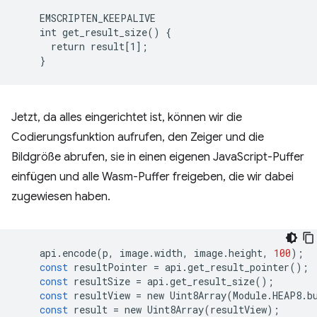
    EMSCRIPTEN_KEEPALIVE

    int get_result_size() {

      return result[1];

Jetzt, da alles eingerichtet ist, können wir die
Codierungsfunktion aufrufen, den Zeiger und die
Bildgröße abrufen, sie in einen eigenen JavaScript-Puffer
einfügen und alle Wasm-Puffer freigeben, die wir dabei
zugewiesen haben.
api
.
encode
(
p
,
image
.
width
,
image
.
height
,
100
);
const
resultPointer
=
api
.
get_result_pointer
();
const
resultSize
=
api
.
get_result_size
();
const
resultView
=
new
Uint8Array
(
Module
.
HEAP8
.
b
const
result
=
new
Uint8Array
(
resultView
);