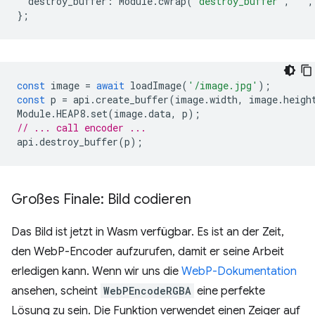
destroy_buffer
:
Module
.
cwrap
(
'destroy_buffer'
,
''
,
};
const
image
=
await
loadImage
(
'/image.jpg'
);
const
p
=
api
.
create_buffer
(
image
.
width
,
image
.
heigh
Module
.
HEAP8
.
set
(
image
.
data
,
p
);
// ... call encoder ...
api
.
destroy_buffer
(
p
);
Großes Finale: Bild codieren
Das Bild ist jetzt in Wasm verfügbar. Es ist an der Zeit,
den WebP-Encoder aufzurufen, damit er seine Arbeit
erledigen kann. Wenn wir uns die
WebP-Dokumentation
ansehen, scheint
WebPEncodeRGBA
eine perfekte
Lösung zu sein. Die Funktion verwendet einen Zeiger auf