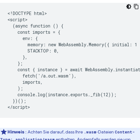
<!DOCTYPE html>

<script>

  (async function () {

    const imports = {

      env: {

        memory: new WebAssembly.Memory({ initial: 1 }
        STACKTOP: 0,

      },

    };

    const { instance } = await WebAssembly.instantiat
      fetch('/a.out.wasm'),

      imports,

    );

    console.log(instance.exports._fib(12));

  })();

Hinweis
: Achten Sie darauf, dass Ihre
-Dateien
.wasm
Content-
enthalten. Andernfalls werden sie von
Type: application/wasm