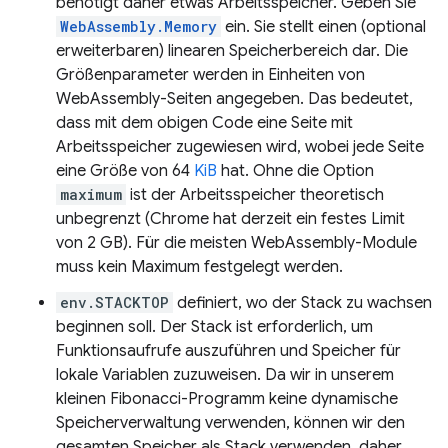
benötigt daher etwas Arbeitsspeicher. Geben Sie
WebAssembly.Memory
ein. Sie stellt einen (optional
erweiterbaren) linearen Speicherbereich dar. Die
Größenparameter werden in Einheiten von
WebAssembly-Seiten angegeben. Das bedeutet,
dass mit dem obigen Code eine Seite mit
Arbeitsspeicher zugewiesen wird, wobei jede Seite
eine Größe von 64
KiB
hat. Ohne die Option
maximum
ist der Arbeitsspeicher theoretisch
unbegrenzt (Chrome hat derzeit ein festes Limit
von 2 GB). Für die meisten WebAssembly-Module
muss kein Maximum festgelegt werden.
env.STACKTOP
definiert, wo der Stack zu wachsen
beginnen soll. Der Stack ist erforderlich, um
Funktionsaufrufe auszuführen und Speicher für
lokale Variablen zuzuweisen. Da wir in unserem
kleinen Fibonacci-Programm keine dynamische
Speicherverwaltung verwenden, können wir den
gesamten Speicher als Stack verwenden, daher