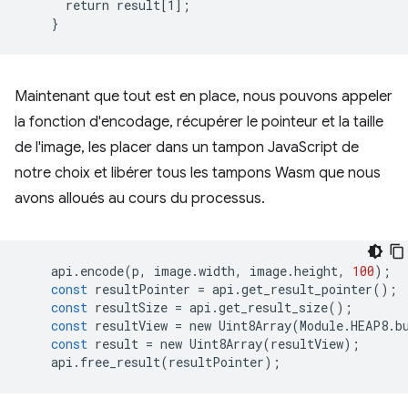
      return result[1];

Maintenant que tout est en place, nous pouvons appeler
la fonction d'encodage, récupérer le pointeur et la taille
de l'image, les placer dans un tampon JavaScript de
notre choix et libérer tous les tampons Wasm que nous
avons alloués au cours du processus.
api
.
encode
(
p
,
image
.
width
,
image
.
height
,
100
);
const
resultPointer
=
api
.
get_result_pointer
();
const
resultSize
=
api
.
get_result_size
();
const
resultView
=
new
Uint8Array
(
Module
.
HEAP8
.
b
const
result
=
new
Uint8Array
(
resultView
);
api
.
free_result
(
resultPointer
);