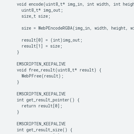
    void encode(uint8_t* img_in, int width, int heigh
      uint8_t* img_out;

      size_t size;

      size = WebPEncodeRGBA(img_in, width, height, w
      result[0] = (int)img_out;
      result[1] = size;
    }
    EMSCRIPTEN_KEEPALIVE
    void free_result(uint8_t*
 result) {

      WebPFree(result);

    }

    EMSCRIPTEN_KEEPALIVE

    int get_result_pointer() {

      return result[0];

    }

    EMSCRIPTEN_KEEPALIVE

    int get_result_size() {
