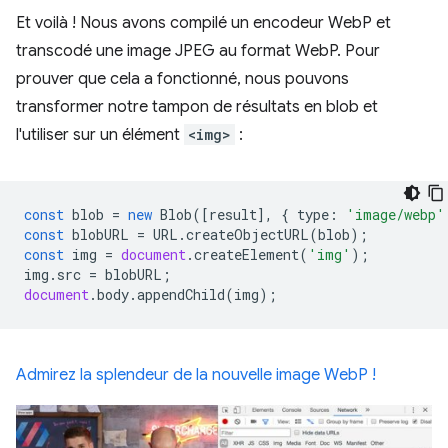
Et voilà ! Nous avons compilé un encodeur WebP et
transcodé une image JPEG au format WebP. Pour
prouver que cela a fonctionné, nous pouvons
transformer notre tampon de résultats en blob et
l'utiliser sur un élément
<img>
:
const
blob
=
new
Blob
([
result
],
{
type
:
'image/webp'
const
blobURL
=
URL
.
createObjectURL
(
blob
);
const
img
=
document
.
createElement
(
'img'
);
img
.
src
=
blobURL
;
document
.
body
.
appendChild
(
img
);
Admirez la splendeur de la nouvelle image WebP !