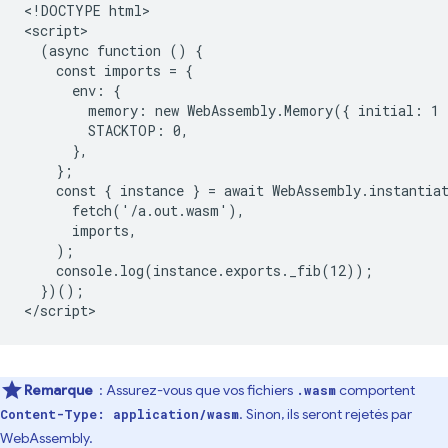
<!DOCTYPE html>

<script>

  (async function () {

    const imports = {

      env: {

        memory: new WebAssembly.Memory({ initial: 1 }
        STACKTOP: 0,

      },

    };

    const { instance } = await WebAssembly.instantiat
      fetch('/a.out.wasm'),

      imports,

    );

    console.log(instance.exports._fib(12));

  })();

Remarque
: Assurez-vous que vos fichiers
comportent
.wasm
. Sinon, ils seront rejetés par
Content-Type: application/wasm
WebAssembly.