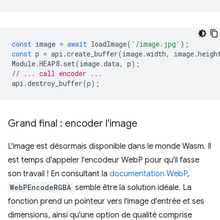
const
image
=
await
loadImage
(
'/image.jpg'
);
const
p
=
api
.
create_buffer
(
image
.
width
,
image
.
heigh
Module
.
HEAP8
.
set
(
image
.
data
,
p
);
// ... call encoder ...
api
.
destroy_buffer
(
p
);
Grand final : encoder l'image
L'image est désormais disponible dans le monde Wasm. Il
est temps d'appeler l'encodeur WebP pour qu'il fasse
son travail ! En consultant la
documentation WebP
,
WebPEncodeRGBA
semble être la solution idéale. La
fonction prend un pointeur vers l'image d'entrée et ses
dimensions, ainsi qu'une option de qualité comprise