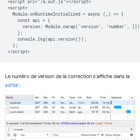
<script src="/a.out.js"></script>

<script>

  Module.onRuntimeInitialized = async (_) => {

    const api = {

      version: Module.cwrap('version', 'number', []),
    };

    console.log(api.version());

  };

Le numéro de version de la correction s'affiche dans la
sortie
: