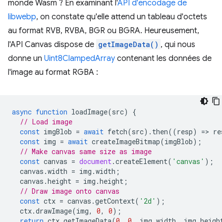
monde Wasm ? En examinant l'
API d'encodage de
libwebp
, on constate qu'elle attend un tableau d'octets
au format RVB, RVBA, BGR ou BGRA. Heureusement,
l'API Canvas dispose de
getImageData()
, qui nous
donne un
Uint8ClampedArray
contenant les données de
l'image au format RGBA :
async
function
loadImage
(
src
)
{
// Load image
const
imgBlob
=
await
fetch
(
src
).
then
((
resp
)
=
>
re
const
img
=
await
createImageBitmap
(
imgBlob
);
// Make canvas same size as image
const
canvas
=
document
.
createElement
(
'canvas'
);
canvas
.
width
=
img
.
width
;
canvas
.
height
=
img
.
height
;
// Draw image onto canvas
const
ctx
=
canvas
.
getContext
(
'2d'
);
ctx
.
drawImage
(
img
,
0
,
0
);
return
ctx
.
getImageData
(
0
,
0
,
img
.
width
,
img
.
heigh