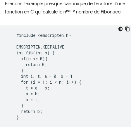
Prenons l'exemple presque canonique de l'écriture d'une
ième
fonction en C qui calcule le n
nombre de Fibonacci :
    #include <emscripten.h>

    EMSCRIPTEN_KEEPALIVE

    int fib(int n) {

      if(n <= 0){

        return 0;

      }

      int i, t, a = 0, b = 1;

      for (i = 1; i < n; i++) {

        t = a + b;

        a = b;

        b = t;

      }

      return b;
