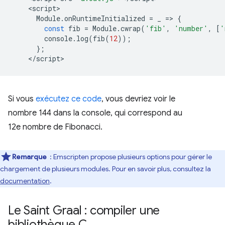
<
script
Module
.
onRuntimeInitialized
=
_
=
>
{
const
fib
=
Module
.
cwrap
(
'fib'
,
'number'
,
[
'
console
.
log
(
fib
(
12
));
};
<
/script
Si vous
exécutez ce code
, vous devriez voir le
nombre 144 dans la console, qui correspond au
12e nombre de Fibonacci.
Remarque
: Emscripten propose plusieurs options pour gérer le
chargement de plusieurs modules. Pour en savoir plus, consultez la
documentation
.
Le Saint Graal : compiler une
bibliothèque C