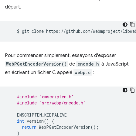
départ.
$
git
clone
Pour commencer simplement, essayons d'exposer
WebPGetEncoderVersion()
de
encode.h
à JavaScript
en écrivant un fichier C appelé
webp.c
:
#include
"emscripten.h"
#include
"src/webp/encode.h"
EMSCRIPTEN_KEEPALIVE
int
version
()
{
return
WebPGetEncoderVersion
();
}