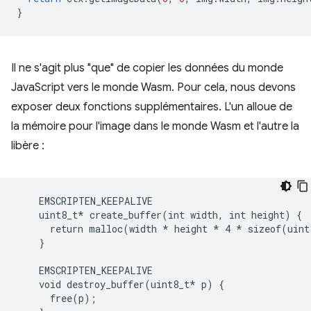
}
Il ne s'agit plus "que" de copier les données du monde
JavaScript vers le monde Wasm. Pour cela, nous devons
exposer deux fonctions supplémentaires. L'un alloue de
la mémoire pour l'image dans le monde Wasm et l'autre la
libère :
    EMSCRIPTEN_KEEPALIVE

    uint8_t* create_buffer(int width, int height) {

      return malloc(width 
* height *
 4 
* sizeof(uint
    }
    EMSCRIPTEN_KEEPALIVE
    void destroy_buffer(uint8_t*
 p) {

      free(p);
