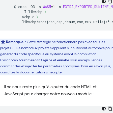
$
emcc
-O3
-s
WASM
=
1
-s
EXTRA_EXPORTED_RUNTIME_M
-I
libwebp
\
webp.c
\
libwebp/src/
{
dec,dsp,demux,enc,mux,utils
}
Remarque
: Cette stratégie ne fonctionnera pas avec tous les
projets C. De nombreux projets s'appuient sur autoconf/automake pour
générer du code spécifique au système avant la compilation.
Emscripten fournit
et
pour encapsuler ces
emconfigure
emmake
commandes et injecter les paramètres appropriés. Pour en savoir plus,
consultez la
documentation Emscripten
.
Il ne nous reste plus qu'à ajouter du code HTML et
JavaScript pour charger notre nouveau module :