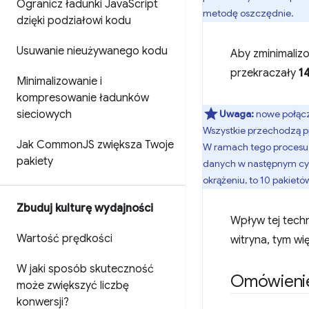
Ogranicz ładunki Java
Script
metodę oszczędnie.
dzięki podziałowi kodu
Usuwanie nieużywanego kodu
Aby zminimalizo
przekraczały
1
Minimalizowanie i
kompresowanie ładunków
Uwaga:
nowe połąc
sieciowych
Wszystkie przechodzą 
Jak Common
JS zwiększa Twoje
W ramach tego procesu se
pakiety
danych w następnym cyk
okrążeniu, to 10 pakietów
Zbuduj kulturę wydajności
Wpływ tej techn
Wartość prędkości
witryna, tym 
W jaki sposób skuteczność
Omówienie
może zwiększyć liczbę
konwersji?