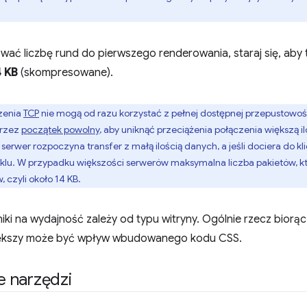
wać liczbę rund do pierwszego renderowania, staraj się, aby t
4 KB
(skompresowane).
zenia
TCP
nie mogą od razu korzystać z pełnej dostępnej przepustowoś
przez
początek powolny
, aby uniknąć przeciążenia połączenia większą i
rwer rozpoczyna transfer z małą ilością danych, a jeśli dociera do kl
lu. W przypadku większości serwerów maksymalna liczba pakietów, k
, czyli około 14 KB.
iki na wydajność zależy od typu witryny. Ogólnie rzecz biorąc
większy może być wpływ wbudowanego kodu CSS.
 narzędzi