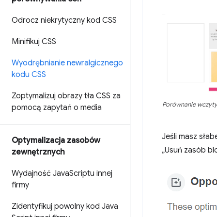
Odrocz niekrytyczny kod CSS
Minifikuj CSS
Wyodrębnianie newralgicznego
kodu CSS
Zoptymalizuj obrazy tła CSS za
Porównanie wczytyw
pomocą zapytań o media
Jeśli masz słab
Optymalizacja zasobów
„Usuń zasób bl
zewnętrznych
Wydajność Java
Scriptu innej
firmy
Zidentyfikuj powolny kod Java