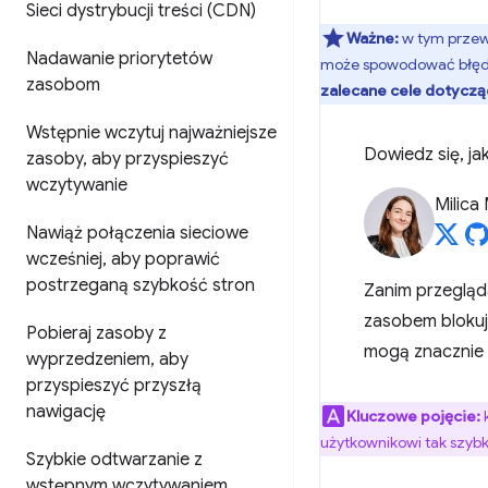
Sieci dystrybucji treści (CDN)
Ważne:
w tym przew
Nadawanie priorytetów
może spowodować błędy,
zasobom
zalecane cele dotyczą
Wstępnie wczytuj najważniejsze
Dowiedz się, ja
zasoby
,
aby przyspieszyć
wczytywanie
Milica 
Nawiąż połączenia sieciowe
wcześniej
,
aby poprawić
postrzeganą szybkość stron
Zanim przegląda
zasobem blokują
Pobieraj zasoby z
mogą znacznie 
wyprzedzeniem
,
aby
przyspieszyć przyszłą
nawigację
Kluczowe pojęcie:
użytkownikowi tak szybko
Szybkie odtwarzanie z
wstępnym wczytywaniem