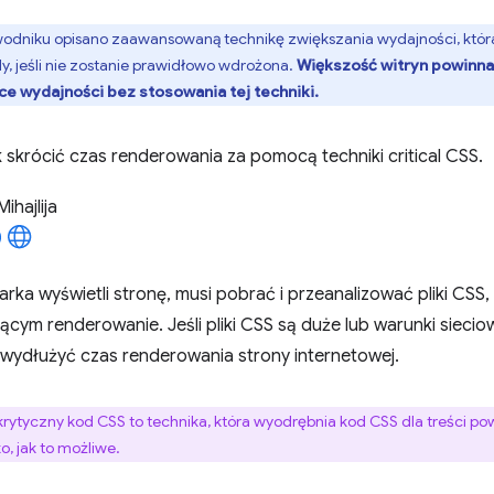
odniku opisano zaawansowaną technikę zwiększania wydajności, która
 jeśli nie zostanie prawidłowo wdrożona.
Większość witryn powinna
ce wydajności bez stosowania tej techniki.
k skrócić czas renderowania za pomocą techniki critical CSS.
Mihajlija
rka wyświetli stronę, musi pobrać i przeanalizować pliki CSS
cym renderowanie. Jeśli pliki CSS są duże lub warunki siecio
wydłużyć czas renderowania strony internetowej.
krytyczny kod CSS to technika, która wyodrębnia kod CSS dla treści pow
, jak to możliwe.