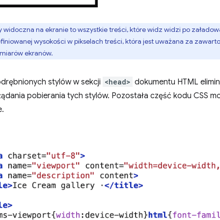
 widoczna na ekranie to wszystkie treści, które widz widzi po załadowa
finiowanej wysokości w pikselach treści, która jest uważana za zawarto
zmiarów ekranów.
drębnionych stylów w sekcji
<head>
dokumentu HTML eliminu
dania pobierania tych stylów. Pozostała część kodu CSS m
e.