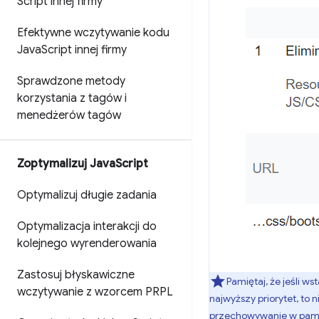
Script innej firmy
Efektywne wczytywanie kodu
Java
Script innej firmy
Sprawdzone metody
korzystania z tagów i
menedżerów tagów
Zoptymalizuj Java
Script
Optymalizuj długie zadania
Optymalizacja interakcji do
kolejnego wyrenderowania
Zastosuj błyskawiczne
Pamiętaj, że jeśli w
wczytywanie z wzorcem PRPL
najwyższy priorytet, to
przechowywanie w pamięc