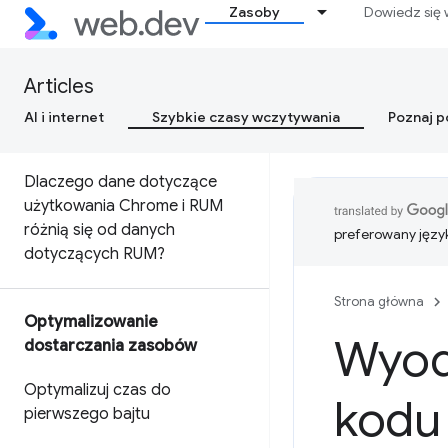
Zasoby
Dowiedz się 
terenie
Dlaczego dane laboratoryjne i
Articles
polowe mogą się różnić (oraz
co należy zrobić w związku z
AI i internet
Szybkie czasy wczytywania
Poznaj 
tym)
Dlaczego dane dotyczące
użytkowania Chrome i RUM
różnią się od danych
preferowany języ
dotyczących RUM?
Strona główna
Optymalizowanie
Wyod
dostarczania zasobów
Optymalizuj czas do
kodu
pierwszego bajtu