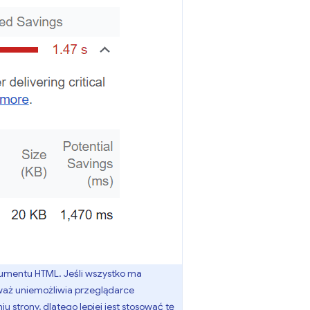
okumentu HTML. Jeśli wszystko ma
eważ uniemożliwia przeglądarce
strony, dlatego lepiej jest stosować tę