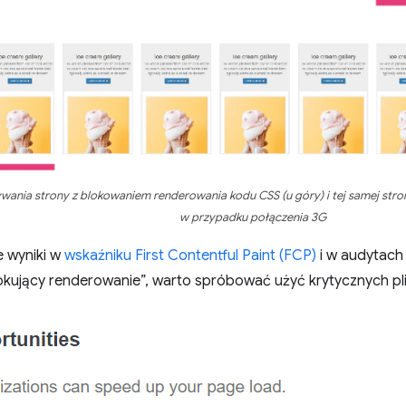
ania strony z blokowaniem renderowania kodu CSS (u góry) i tej samej st
w przypadku połączenia 3G
e wyniki w
wskaźniku First Contentful Paint (FCP)
i w audytach
okujący renderowanie”, warto spróbować użyć krytycznych pl