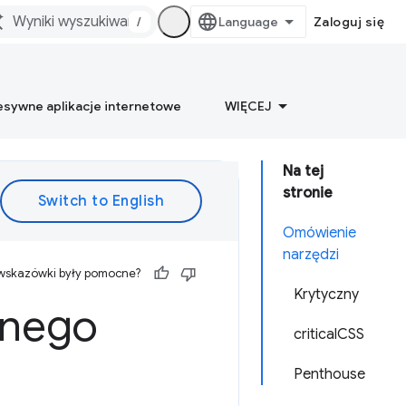
/
Zaloguj się
esywne aplikacje internetowe
WIĘCEJ
Na tej
stronie
Omówienie
narzędzi
 wskazówki były pomocne?
Krytyczny
znego
criticalCSS
Penthouse