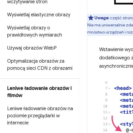
wczytywanie stron
Wyświetlaj elastyczne obrazy
Uwaga:
część strony
Nie ma uniwersalnie zde
Wyświetlaj obrazy o
mnóstwo urządzeń i ro
prawidłowych wymiarach
Używaj obrazów Web
P
Wstawienie wyo
dodatkowego żą
Optymalizacja obrazów za
asynchroniczni
pomocą sieci CDN z obrazami
Leniwe ładowanie obrazów i
filmów
Leniwe ładowanie obrazów na
poziomie przeglądarki w
internecie