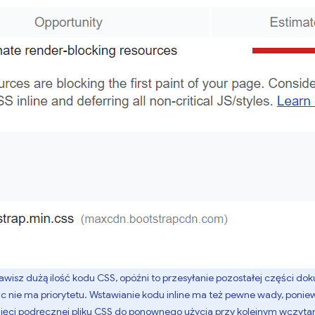
stawisz dużą ilość kodu CSS, opóźni to przesyłanie pozostałej części d
 nic nie ma priorytetu. Wstawianie kodu inline ma też pewne wady, poni
i podręcznej pliku CSS do ponownego użycia przy kolejnym wczytaniu 