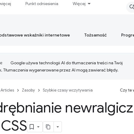
więcej
Punkt odniesienia
Więcej
podstawowe wskaźniki internetowe
Tożsamość
Progr
Google używa technologii AI do tłumaczenia treści na Twój
k. Tłumaczenia wygenerowane przez AI mogą zawierać błędy.
Articles
Zasoby
Szybkie czasy wczytywania
Czy te
rębnianie newralgic
 CSS