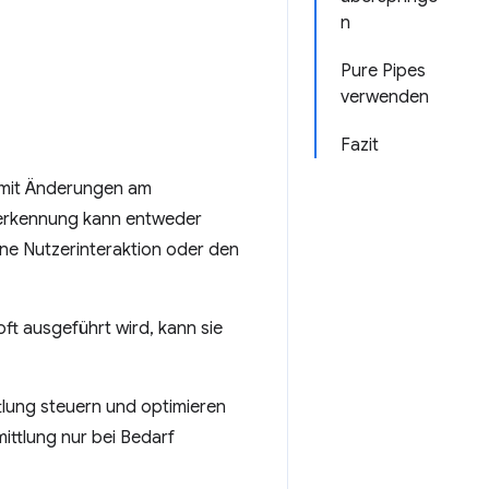
n
Pure Pipes
verwenden
Fazit
amit Änderungen am
serkennung kann entweder
ine Nutzerinteraktion oder den
ft ausgeführt wird, kann sie
tlung steuern und optimieren
ittlung nur bei Bedarf