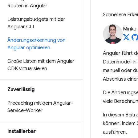
Routen in Angular
Schnellere Erk
Leistungsbudgets mit der
Angular CLI
Minko
Änderungserkennung von
Angular optimieren
Angular führt 
Große Listen mit dem Angular
Datenmodell in
CDK virtualisieren
manuell oder du
Abschluss eine
Zuverlässig
Die Änderungser
viele Berechnu
Precaching mit dem Angular-
Service-Worker
In diesem Beitr
können, indem S
Installierbar
ausführen.