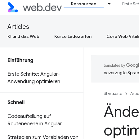
Ressourcen
Erste Sc
Articles
KI und das Web
Kurze Ladezeiten
Core Web Vital
Einführung
bevorzugte Sprac
Erste Schritte: Angular-
Anwendung optimieren
Startseite
Arti
Schnell
Ände
Codeaufteilung auf
Routenebene in Angular
opti
Strategien zum Vorabladen von