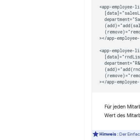
<app-employee-lis
  [data]="salesL
  department="Sa
  (add)="add(sal
  (remove)="remo
></app-employee-
<app-employee-lis
  [data]="rndLis
  department="R&
  (add)="add(rnd
  (remove)="remo
Für jeden Mita
Wert des Mitarb
Hinweis
: Der Einfa