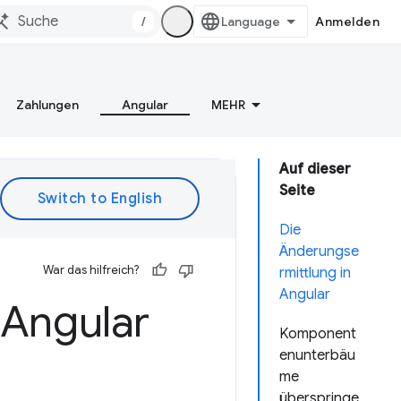
/
Anmelden
Zahlungen
Angular
MEHR
Auf dieser
Seite
Die
Änderungse
War das hilfreich?
rmittlung in
Angular
Angular
Komponent
enunterbäu
me
überspringe