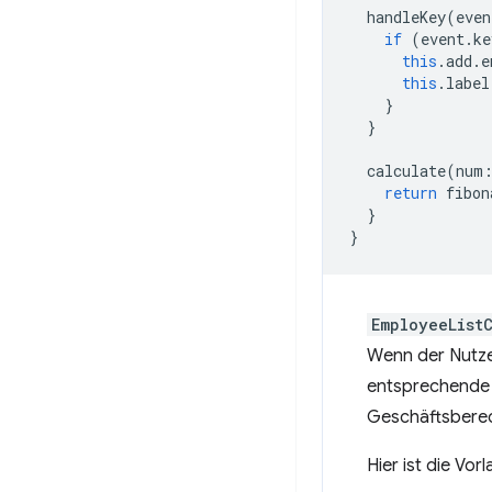
handleKey
(
even
if
(
event
.
ke
this
.
add
.
e
this
.
label
}
}
calculate
(
num
return
fibon
}
}
EmployeeList
Wenn der Nutzer
entsprechende 
Geschäftsberec
Hier ist die Vor