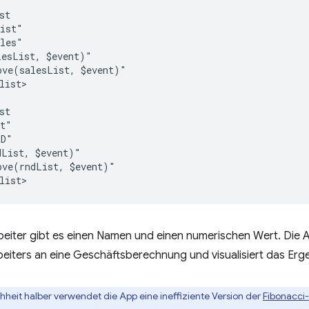
t

ist"

les"

esList, $event)"

ve(salesList, $event)"

list>

t

t"

D"

List, $event)"

ve(rndList, $event)"

rbeiter gibt es einen Namen und einen numerischen Wert. Die
eiters an eine Geschäftsberechnung und visualisiert das Erge
chheit halber verwendet die App eine ineffiziente Version der
Fibonacci