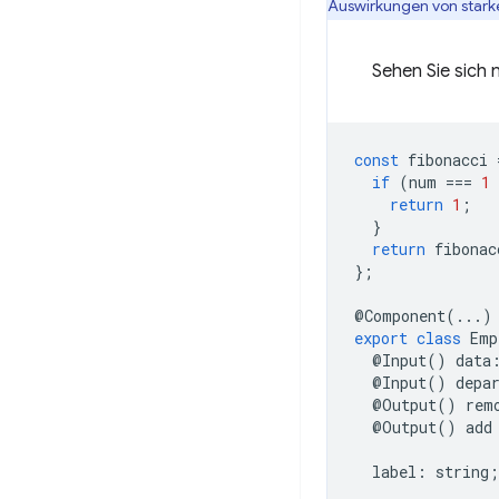
Auswirkungen von starke
Sehen Sie sich
const
fibonacci
if
(
num
===
1
return
1
;
}
return
fibonac
};
@
Component
(...)
export
class
Emp
@
Input
()
data
@
Input
()
depa
@
Output
()
rem
@
Output
()
add
label
:
string
;