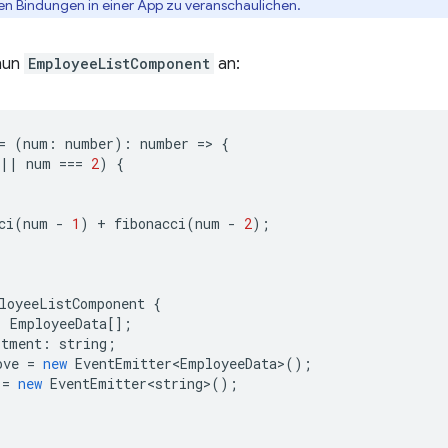
n Bindungen in einer App zu veranschaulichen.
 nun
EmployeeListComponent
an:
=
(
num
:
number
)
:
number
=
>
{
||
num
===
2
)
{
ci
(
num
-
1
)
+
fibonacci
(
num
-
2
);
loyeeListComponent
{
:
EmployeeData
[];
rtment
:
string
;
ove
=
new
EventEmitter<EmployeeData>
();
=
new
EventEmitter<string>
();