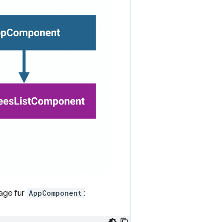
lage für
AppComponent
: