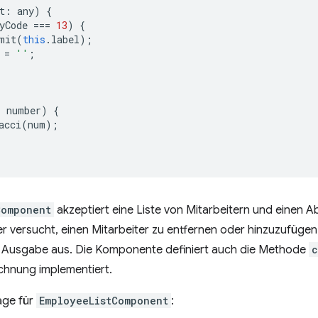
t
:
any
)
{
yCode
===
13
)
{
mit
(
this
.
label
);
=
''
;
:
number
)
{
acci
(
num
);
Component
akzeptiert eine Liste von Mitarbeitern und einen 
 versucht, einen Mitarbeiter zu entfernen oder hinzuzufügen
Ausgabe aus. Die Komponente definiert auch die Methode
c
hnung implementiert.
lage für
EmployeeListComponent
: