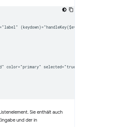
="label" (keydown)="handleKey($event)">

d" color="primary" selected="true">

 Listenelement. Sie enthält auch
Eingabe und der in