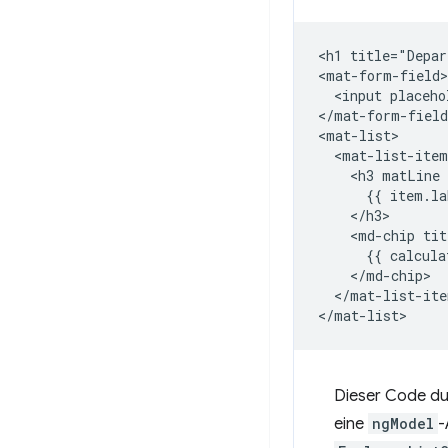
<h1 title="Depar
<mat-form-field>

  <input placeho
</mat-form-field
<mat-list>

  <mat-list-item
    <h3 matLine 
      {{ item.la
    </h3>

    <md-chip tit
      {{ calcula
    </md-chip>

  </mat-list-ite
Dieser Code durc
eine
ngModel
-