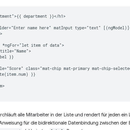
tment">{{ department }}</h1>

lder="Enter name here" matInput type="text" [(ngModel)]
>

 *ngFor="let item of data">

title="Name">

bel }}

le="Score" class="mat-chip mat-primary mat-chip-selecte
te(item.num) }}

m>

hläuft alle Mitarbeiter in der Liste und rendert für jeden ein
Anweisung für die bidirektionale Datenbindung zwischen der 