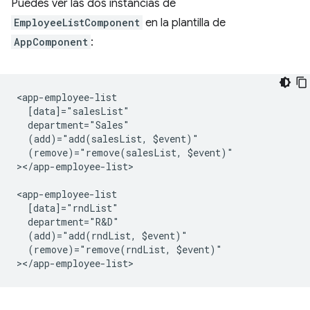
Puedes ver las dos instancias de
EmployeeListComponent
en la plantilla de
AppComponent
:
<app-employee-list

  [data]="salesList"

  department="Sales"

  (add)="add(salesList, $event)"

  (remove)="remove(salesList, $event)"

></app-employee-list>

<app-employee-list

  [data]="rndList"

  department="R&D"

  (add)="add(rndList, $event)"

  (remove)="remove(rndList, $event)"
