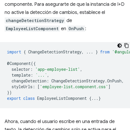
componente. Para asegurarte de que la instancia de I+D
no active la detección de cambios, establece el
changeDetectionStrategy
de
EmployeeListComponent
en
OnPush
:
import
{
ChangeDetectionStrategy
,
...
}
from
'@angul
@
Component
({
selector
:
'app-employee-list'
,
template
:
`...`
,
changeDetection
:
ChangeDetectionStrategy
.
OnPush
,
styleUrls
:
[
'employee-list.component.css'
]
})
export
class
EmployeeListComponent
{...}
Ahora, cuando el usuario escribe en una entrada de
texto, la detección de cambios solo se activa para el