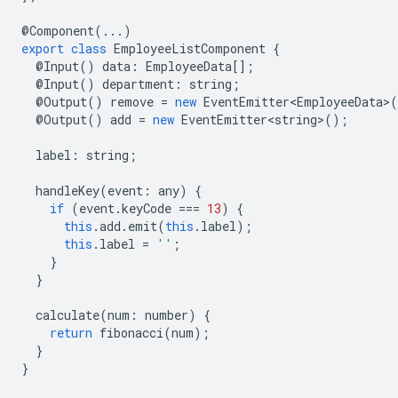
@
Component
(...)
export
class
EmployeeListComponent
{
@
Input
()
data
:
EmployeeData
[];
@
Input
()
department
:
string
;
@
Output
()
remove
=
new
EventEmitter<EmployeeData>
(
@
Output
()
add
=
new
EventEmitter<string>
();
label
:
string
;
handleKey
(
event
:
any
)
{
if
(
event
.
keyCode
===
13
)
{
this
.
add
.
emit
(
this
.
label
);
this
.
label
=
''
;
}
}
calculate
(
num
:
number
)
{
return
fibonacci
(
num
);
}
}