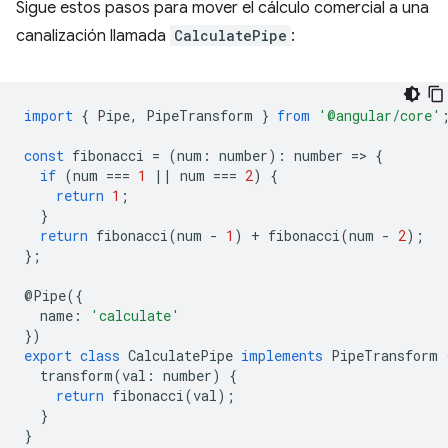
Sigue estos pasos para mover el cálculo comercial a una
canalización llamada
CalculatePipe
:
import
{
Pipe
,
PipeTransform
}
from
'@angular/core'
const
fibonacci
=
(
num
:
number
)
:
number
=
>
{
if
(
num
===
1
||
num
===
2
)
{
return
1
;
}
return
fibonacci
(
num
-
1
)
+
fibonacci
(
num
-
2
);
};
@
Pipe
({
name
:
'calculate'
})
export
class
CalculatePipe
implements
PipeTransform
transform
(
val
:
number
)
{
return
fibonacci
(
val
);
}
}