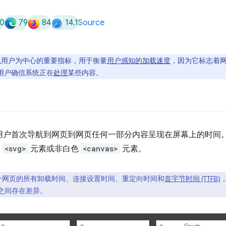
0
79
84
14.1
Source
一项以用户为中心的重要指标，用于衡量
用户感知的加载速度
，因为它标志着
让用户确信系统正在
处理
某些内容。
衡量从用户首次导航到网页到网页任何一部分内容呈现在屏幕上的时间
、
<svg>
元素或非白色
<canvas>
元素。
一个网页的所有卸载时间、连接设置时间、重定向时间和
首字节时间 (TTFB)
之间存在差异。