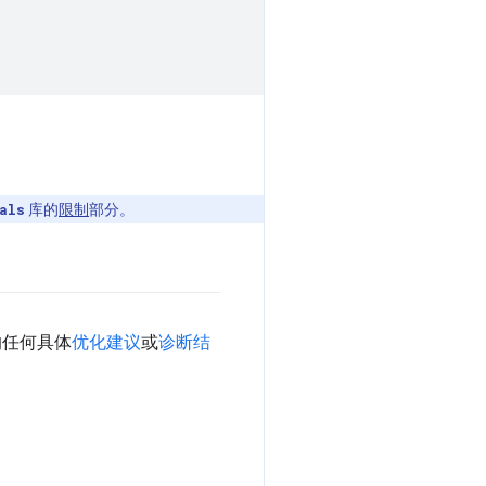
库的
限制
部分。
als
的任何具体
优化建议
或
诊断结