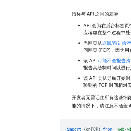
指标与 API 之间的差异
API 会为在后台标签
应考虑在整个过程中处
当网页从
返回/前进缓
问网页 (FCP)，因
该 API
可能不会报告跨源 
报告其绘制时间以进行
该 API 会从导航开始
验到的 FCP 时间相对
开发者无需记住所有这些细
能的情况下，请注意不涵盖 if
import
{
onFCP
}
from
'web-v