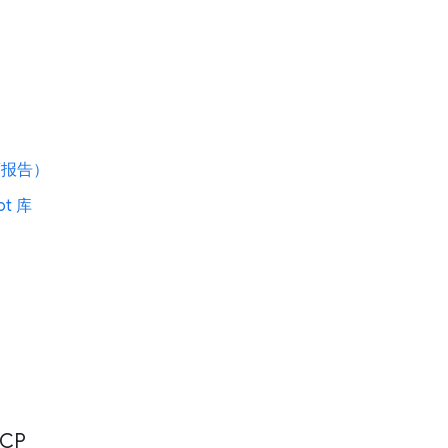
速度报告）
pt 库
FCP