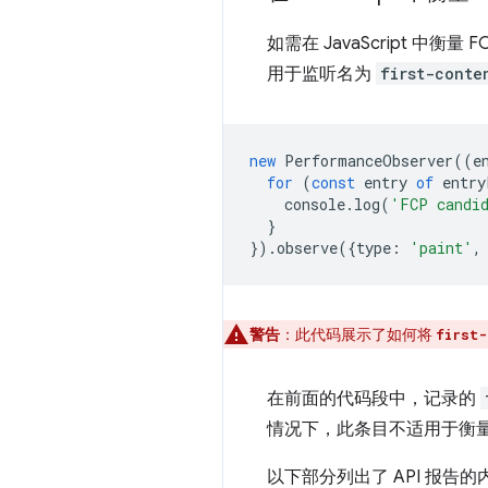
如需在 JavaScript 中衡
用于监听名为
first-conte
new
PerformanceObserver
((
e
for
(
const
entry
of
entry
console
.
log
(
'FCP candi
}
}).
observe
({
type
:
'paint'
,
警告
：此代码展示了如何将
first-
在前面的代码段中，记录的
情况下，此条目不适用于衡量 
以下部分列出了 API 报告