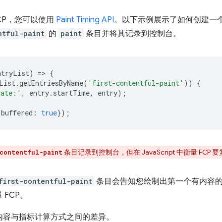
量 FCP，您可以使用
Paint Timing API
。以下示例展示了如何创建一
ntful-paint
的
paint
条目并将其记录到控制台。
ntryList
)
=
>
{
List
.
getEntriesByName
(
'first-contentful-paint'
))
{
date:'
,
entry
.
startTime
,
entry
);
buffered
:
true
});
条目记录到控制台，但在 JavaScript 中衡量 F
contentful-paint
first-contentful-paint
条目会告知您绘制出第一个有内容
FCP。
的内容与指标计算方式之间的差异。