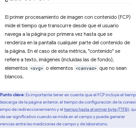
El primer procesamiento de imagen con contenido (FCP)
mide el tiempo que transcurre desde que el usuario
navega a la página por primera vez hasta que se
renderiza en la pantalla cualquier parte del contenido de
la página. En el caso de esta métrica, "contenido" se
refiere a texto, imágenes (incluidas las de fondo),
elementos
<svg>
o elementos
<canvas>
que no sean
blancos.
Punto clave
: Es importante tener en cuenta que el FCP incluye el tiem
descarga de la página anterior, el tiempo de configuración de la conexi
tiempo de redireccionamiento y el
tiempo hasta el primer byte (TTFB)
, q
de ser significativo cuando se mide en el campo y puede generar
erencias entre las mediciones de campo y de laboratorio.