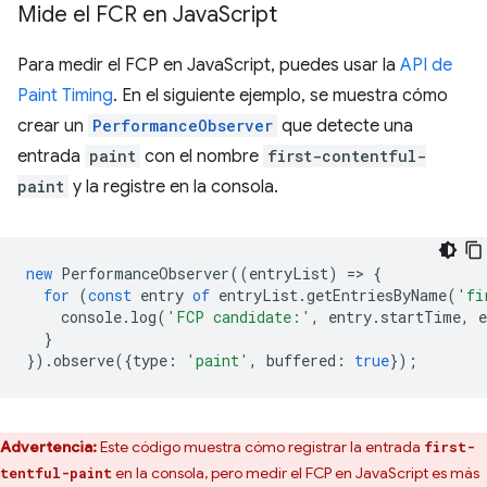
Mide el FCR en Java
Script
Para medir el FCP en JavaScript, puedes usar la
API de
Paint Timing
. En el siguiente ejemplo, se muestra cómo
crear un
PerformanceObserver
que detecte una
entrada
paint
con el nombre
first-contentful-
paint
y la registre en la consola.
new
PerformanceObserver
((
entryList
)
=
>
{
for
(
const
entry
of
entryList
.
getEntriesByName
(
'fi
console
.
log
(
'FCP candidate:'
,
entry
.
startTime
,
e
}
}).
observe
({
type
:
'paint'
,
buffered
:
true
});
Advertencia:
Este código muestra cómo registrar la entrada
first-
en la consola, pero medir el FCP en JavaScript es más
tentful-paint